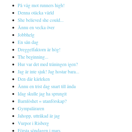
På väg mot runners high!
Denna otäcka värld
She believed she could...
Ännu en vecka över
Jobbhelg
En sån dag
Dreggelfaktorn är hög!
The beginning...
Hur var det med träningen igen?
Jag är inte sjuk! Jag hostar bara...
Den där kärleken
Ännu en trist dag snart till ända
Idag skulle jag ha sprungit
Barnlöshet = utanförskap?
Gympaläraren
Jahopp, uttråkad är jag
Vurpor i Risberg
Första söndagen i mars