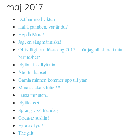
maj 2017
Det här med vikten
Hallå pannben, var är du?
Hej då Mora!
Jag, en sängmänniska!
Ofrivilligt barnlösas dag 2017 - mår jag alltid bra i min
barnlöshet?
Flytta ut vs flytta in
Åter till kaoset!
Gamla minnen kommer upp till ytan
Mina stackars fötter!!!
I sista minuten...
Flyttkaoset
Sprang visst lite idag
Godaste sushin!
Fyra av fyra!
The gift