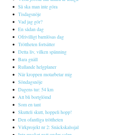
Så ska man inte göra
Tisdagsnöje
Vad jag gör?
En sådan dag
Ofrivilligt barnlösas dag
Tröttheten fortsätter
Detta liv, vilken spänning
Bara gnäll
Rullande helgplaner
När kroppen motarbetar mig
Söndagsnöje
Dagens tur: 54 km
Att bli bortglömd
Som en tant
Skutteli skutt, hoppeli hopp!
Den ofantliga tröttheten
Virkprojekt nr 2: Snäckskalssjal
Inte mycket nytt under solen