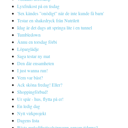
Lyxfrukost på en tisdag
'Sex kändes ”onödigt” när de inte kunde få barn'
Testar en shakedryck från Nutrilett
Idag är det dags att springa lite i en tunnel
Tumbledown
Ännu en torsdag förbi
Löparglädje
Saga testar ny mat
Den där ensamheten
I just wanna run!
Vem var bäst?
Ack sköna fredag! Eller?
Shoppingförbud!
Ur spår - hus, flytta på er!
En ledig dag
Nytt virkprojekt
Dagens lista
Bästa melodifestivalvinnaren genom tiderna?