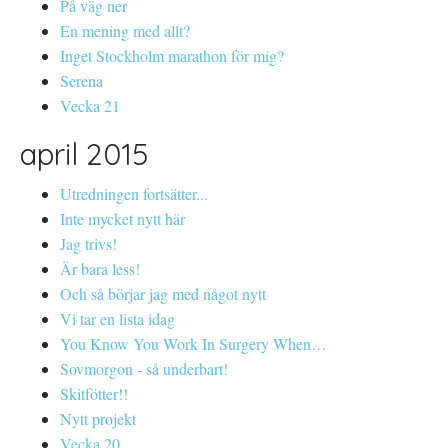
På väg ner
En mening med allt?
Inget Stockholm marathon för mig?
Serena
Vecka 21
april 2015
Utredningen fortsätter...
Inte mycket nytt här
Jag trivs!
Är bara less!
Och så börjar jag med något nytt
Vi tar en lista idag
You Know You Work In Surgery When…
Sovmorgon - så underbart!
Skitfötter!!
Nytt projekt
Vecka 20