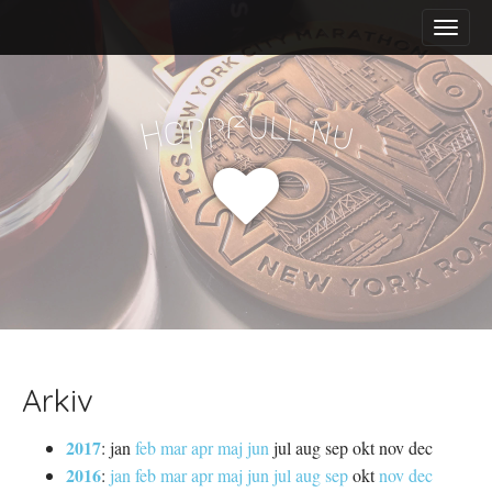
M
S
a
k
i
i
n
p
m
t
f
u
p
l
p
l
.
o
n
H
u
e
o
n
c
u
o
n
t
e
n
t
Arkiv
2017
:
jan
feb
mar
apr
maj
jun
jul
aug
sep
okt
nov
dec
2016
:
jan
feb
mar
apr
maj
jun
jul
aug
sep
okt
nov
dec