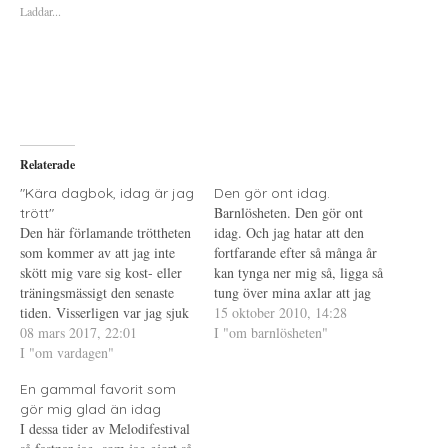
Laddar...
r
r
r
a
u
a
t
t
t
t
s
t
d
k
d
e
r
e
l
i
l
a
f
a
p
t
t
å
(
i
T
Ö
l
w
p
l
i
p
P
Relaterade
t
n
i
t
a
n
e
s
t
"Kära dagbok, idag är jag
Den gör ont idag.
r
i
e
Barnlösheten. Den gör ont
trött"
(
e
r
Ö
t
e
Den här förlamande tröttheten
idag. Och jag hatar att den
p
t
s
som kommer av att jag inte
p
n
t
fortfarande efter så många år
n
y
(
skött mig vare sig kost- eller
kan tynga ner mig så, ligga så
a
t
Ö
s
t
p
träningsmässigt den senaste
tung över mina axlar att jag
i
f
p
tiden. Visserligen var jag sjuk
e
ö
n
knappt orkar resa mig upp.
15 oktober 2010, 14:28
t
n
a
förra veckan och det gör mig
08 mars 2017, 22:01
Jag hatar att den fortfarande
I "om barnlösheten"
t
s
s
n
t
i
lite tröttare än vanligt men till
I "om vardagen"
kan få mig att gråta. Vill inte
y
e
e
största delen beror det på ett
t
r
t
ha dessa tårar som rinner…
t
)
t
En gammal favorit som
enkelt faktum - jag tränar och
f
n
ö
y
gör mig glad än idag
äter inte…
n
t
I dessa tider av Melodifestival
s
t
t
f