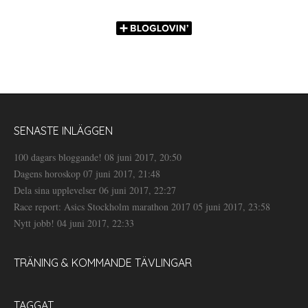
SENASTE INLÄGGEN
100 dagars bloggande!
08 juni 2017, 20:50
Dagens horoskop
07 juni 2017, 21:48
Dela sina upplevelser
06 juni 2017, 22:27
Race report: Asics Stockholm marathon 2017
05 juni 2017, 23:58
Nytt jobb!
04 juni 2017, 22:33
TRÄNING & KOMMANDE TÄVLINGAR
TAGGAT