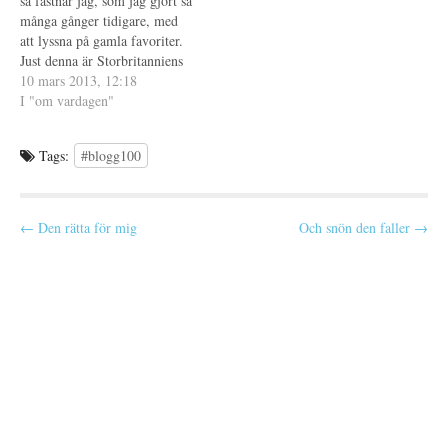
så fastnar jag, som jag gjort så
e
ö
många gånger tidigare, med
r
n
)
s
att lyssna på gamla favoriter.
t
e
Just denna är Storbritanniens
r
bidrag från 1992, det året när
10 mars 2013, 12:18
)
Sverige anordnade ESC efter
I "om vardagen"
Carolas vinst året innan.
Denna låt var min stora
Tags:
#blogg100
favorit för året, även om
jag…
P
← Den rätta för mig
Och snön den faller →
o
s
t
n
a
v
i
g