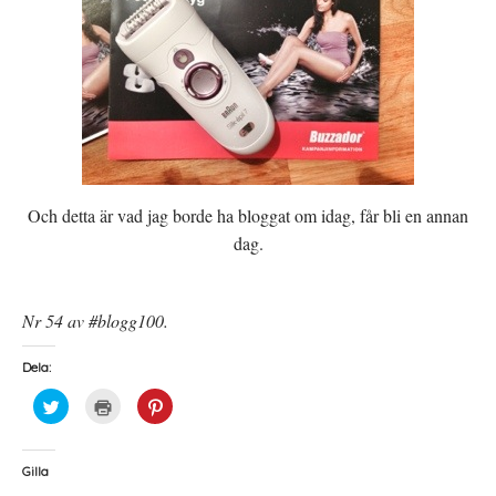
Och detta är vad jag borde ha bloggat om idag, får bli en annan
dag.
Nr 54 av #blogg100.
Dela:
K
K
K
l
l
l
i
i
i
c
c
c
k
k
k
a
a
a
Gilla
f
f
f
ö
ö
ö