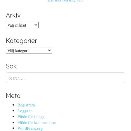
Arkiv
Arkiv
Kategorier
Kategorier
Sök
S
e
a
r
Meta
c
h
Registrera
f
Logga in
o
Flöde för inlägg
r
Flöde för kommentarer
:
WordPress.org