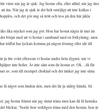
r värre när jag är sjuk. Jag hostar ofta, eller alltid, när jag äter
tt äta. När jag är sjuk är det helt omöjligt att inte kräkas i
 hopplös, och det gör mig så trött och less på den här jäkla
äks lika mycket som jag gör. Hon har hostat några år mer än
r det börjat med att vi hostat i samband med en förkylning, men
har träffat har lyckats komma på någon lösning eller idé till
 är ju lite svårt eftersom vi hostar under hela dygnet, när vi
jälper inte heller. Ät inte sånt som du hostar av. Ok…då får
 mer av, som till exempel choklad och det tänker jag inte sluta
one få något som lindrar den, men det lär ju aldrig hända. Så
et, jag hostar främst när jag slutat träna men kan då få hemska
 del blickar, ”borde hon verkligen träna med den hostan, hon är