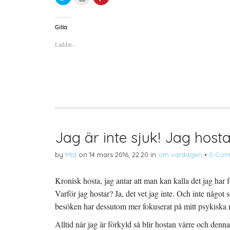
l
l
l
i
i
i
c
c
c
k
k
k
a
a
a
Gilla
f
f
f
ö
ö
ö
Laddar...
r
r
r
a
u
a
t
t
t
t
s
t
d
k
d
e
r
e
l
i
l
a
f
a
p
t
t
å
(
i
T
Ö
l
w
p
l
i
p
P
t
n
i
t
a
n
Jag är inte sjuk! Jag host
e
s
t
r
i
e
(
e
r
by
Mia
on
14 mars 2016, 22:20
in
om vardagen
•
0 Com
Ö
t
e
p
t
s
p
n
t
n
y
(
Kronisk hosta, jag antar att man kan kalla det jag har fö
a
t
Ö
s
t
p
Varför jag hostar? Ja, det vet jag inte. Och inte något
i
f
p
e
ö
n
t
n
a
besöken har dessutom mer fokuserat på mitt psykiska m
t
s
s
n
t
i
Alltid när jag är förkyld så blir hostan värre och denn
y
e
e
t
r
t