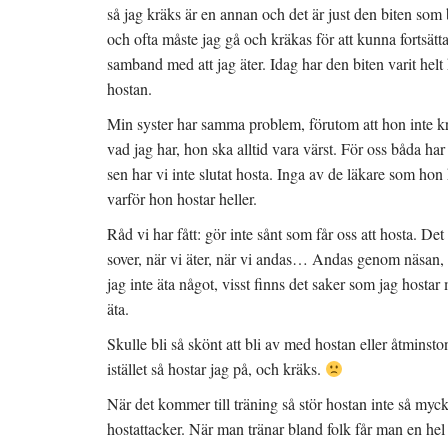
t
)
t
så jag kräks är en annan och det är just den biten som bli
f
n
ö
y
och ofta måste jag gå och kräkas för att kunna fortsätta a
n
t
s
t
samband med att jag äter. Idag har den biten varit helt
t
f
e
ö
hostan.
r
n
)
s
t
Min syster har samma problem, förutom att hon inte kr
e
r
vad jag har, hon ska alltid vara värst. För oss båda ha
)
sen har vi inte slutat hosta. Inga av de läkare som hon 
varför hon hostar heller.
Råd vi har fått: gör inte sånt som får oss att hosta. Det
sover, när vi äter, när vi andas… Andas genom näsan, h
jag inte äta något, visst finns det saker som jag hostar
äta.
Skulle bli så skönt att bli av med hostan eller åtminst
istället så hostar jag på, och kräks.
När det kommer till träning så stör hostan inte så myck
hostattacker. När man tränar bland folk får man en hel