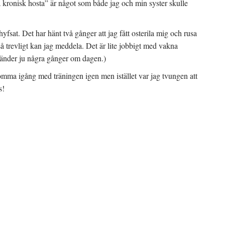
ra kronisk hosta” är något som både jag och min syster skulle
yfsat. Det har hänt två gånger att jag fått osterila mig och rusa
så trevligt kan jag meddela. Det är lite jobbigt med vakna
et händer ju några gånger om dagen.)
omma igång med träningen igen men istället var jag tvungen att
s!