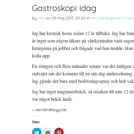
Gastroskopi idag
by
Mia
on
05 maj 2017, 20:20
in
om vardagen
•
0 Com
Jag har kronisk hosta sedan 12 år tillbaka. Jag har f
är inget som någon läkare på vårdcentralen varit suge
kirurgerna på jobbet och frågade vad han trodde. Han 
kolla upp.
En röntgen och flera månader senare var det äntligen 
ordvalet när det kommer till en sån dag undersökning.
Jag gjorde det bara med bedövningsspray och helt vaken
Jag har inget magmunsbråck, så orsaken till min 12-års 
var något bråck ändå.
›› 66/100 #blogg100
Dela:
K
K
K