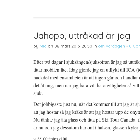
l
i
l
a
f
a
p
t
t
å
(
i
T
Ö
l
w
p
l
i
p
P
t
n
i
t
a
n
Jahopp, uttråkad är jag
e
s
t
r
i
e
(
e
r
by
Mia
on
08 mars 2016, 20:50
in
om vardagen
•
0 Co
Ö
t
e
p
t
s
p
n
t
n
y
(
Efter två dagar i sjuksängen/sjuksoffan är jag så uttråkad 
a
t
Ö
s
t
p
tittar mobilen lite. Idag gjorde jag en utflykt till ICA (to
i
f
p
e
ö
n
t
n
a
nackdel med ensamheten är att ingen går och handlar åt
t
s
s
n
t
i
det åt mig, men när jag bara vill ha onyttigheter så vill 
y
e
e
t
r
t
sjuk.
t
)
t
f
n
ö
y
Det jobbigaste just nu, när det kommer till att jag är s
n
t
s
t
att jag hostar så jag kräks är att jag hostar upp de onyt
t
f
e
ö
Nu tänkte jag äta glass och titta på Ski Tour Canada. (
r
n
)
s
är nu och jag dessutom har ont i halsen, glassen kyler
t
e
r
›› 8/100 #blogg100