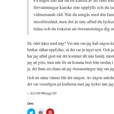
På något sätt har du en känsla av att ödet le
t
)
t
f
n
förväntningar kanske inte uppfylls och du ta
ö
y
n
t
välmenande råd. När du umgås med din familj
s
t
t
f
missförstånd, men det är inte alltid du lyck
e
ö
r
n
)
s
träna och du riskerar att överanstränga dig om
t
e
r
)
Så, ödet leker med mig? Vet inte om jag haft någon 
brukar sällan uppfyllas, så det var ju inget nytt. Och 
har jag alltid gjort när det kommer till min familj, m
jag att göra, men inte för att komma bort från oredan i
ja, det finns en chans att jag överanstränger mig om jag
Och nu mina vänner blir det sängen. Av någon anledning
det var visserligen på krafterna men jag tycker inte jag
›› 62/100 #blogg100
Dela:
K
K
K