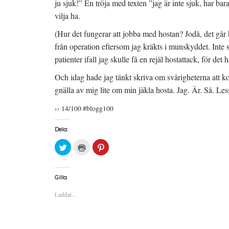
ju sjuk!” En tröja med texten ”jag är inte sjuk, har ba
vilja ha.
(Hur det fungerar att jobba med hostan? Jodå, det går h
från operation eftersom jag kräkts i munskyddet. Inte 
patienter ifall jag skulle få en rejäl hostattack, för d
Och idag hade jag tänkt skriva om svårigheterna att k
gnälla av mig lite om min jäkla hosta. Jag. Är. Så. Les
›› 14/100 #blogg100
Dela:
K
K
K
l
l
l
i
i
i
c
c
c
k
k
k
a
a
a
Gilla
f
f
f
ö
ö
ö
Laddar...
r
r
r
a
u
a
t
t
t
t
s
t
d
k
d
e
r
e