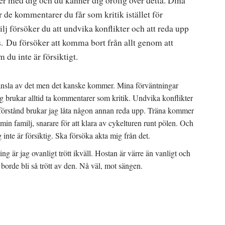
ker med dig och du känner dig orolig över detta. Dina
r de kommentarer du får som kritik istället för
 försöker du att undvika konflikter och att reda upp
as. Du försöker att komma bort från allt genom att
 du inte är försiktigt.
känsla av det men det kanske kommer. Mina förväntningar
jag brukar alltid ta kommentarer som kritik. Undvika konflikter
issförstånd brukar jag låta någon annan reda upp. Träna kommer
 min familj, snarare för att klara av cykelturen runt pölen. Och
 inte är försiktig. Ska försöka akta mig från det.
 är jag ovanligt trött ikväll. Hostan är värre än vanligt och
 borde bli så trött av den. Nå väl, mot sängen.