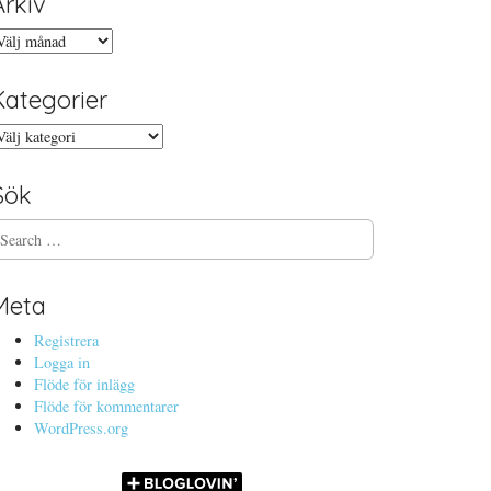
Arkiv
rkiv
Kategorier
ategorier
Sök
Meta
Registrera
Logga in
Flöde för inlägg
Flöde för kommentarer
WordPress.org