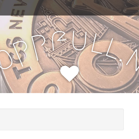
u
f
l
p
l
p
.
o
H