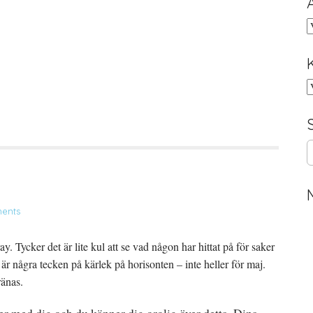
A
K
S
e
a
r
c
ents
h
f
o
y. Tycker det är lite kul att se vad någon har hittat på för saker
r
 är några tecken på kärlek på horisonten – inte heller för maj.
:
ränas.