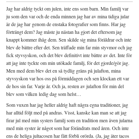
Jag har aldrig tyckt om julen, inte ens som barn. Min familj var
ju som den var och de enda minnen jag har av mina tidiga jular
är de jag har genom de enstaka fotografier som finns. Har jag
förträngt dem? Jag måste ju nästan ha gjort det eftersom jag
knappt kommer ihåg dem. Sen skilde sig mina föräldrar och inte
blev de bättre efter det. Sen träffade min far min styvmor och jag
fick styvsyskon, och det blev definitivt inte bättre av det. Inte för
att jag inte tyckte om min utökade familj, för det gjorde/gör jag.
Men med dem blev det en så tydlig gräns på julafton, mina
styvsyskon var hos oss på förmiddagen och sen klockan ett var
de hos sin far. Varje år. Och ja, resten av julafton för min del
blev som vilken ledig dag som helst…
Som vuxen har jag heller aldrig haft några egna traditioner, jag
har alltid följt med på andras. Visst, kanske kan man se att jag
firar jul med min systers familj som en tradition men även jularna
med min syster är något som har förändrats med åren. Och inte
ens de heliga jultacosen har fått förbli orörda. (Ja, jag äter tacos