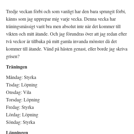
r
i
e
(
e
r
Ö
t
e
Tredje veckan förbi och som vanligt har den bara sprungit förbi,
p
t
s
p
n
t
känns som jag upprepar mig varje vecka. Denna vecka har
n
y
(
a
t
Ö
träningsmässigt varit bra men absolut inte när det kommer till
s
t
p
i
f
p
vikten och mitt ätande. Och jag förundras över att jag redan efter
e
ö
n
t
n
a
två veckor är tillbaka på mitt gamla invanda mönster då det
t
s
s
n
t
i
kommer till ätande. Vänd på hästen genast, eller borde jag skriva
y
e
e
t
r
t
grisen?
t
)
t
f
n
ö
y
Träningen
n
t
s
t
t
f
Måndag: Styrka
e
ö
r
n
Tisdag: Löpning
)
s
t
Onsdag: Vila
e
r
Torsdag: Löpning
)
Fredag: Styrka
Lördag: Löpning
Söndag: Styrka
Löpningen