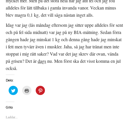
mycket mer. Men på det stora hela har jag ätit fel och jag föll
alldeles för lätt tillbaka i gamla invanda vanor. Veckan minus
blev magra 0,1 kg, det vill säga nästan inget alls.
Idag var jag (läs måndag eftersom jag sitter uppe alldeles för sent
och på fel sida midnatt) var jag på ny BIA-mätning. Sedan förra
gången hade jag minskat 1 kg och denna gång hade jag minskat
i fett men tyvärr även i muskler. Jaha, så jag har tränat men inte
stoppat i mig rätt saker? Vad var det jag skrev där ovan, vända
på grisen? Det är
dags
nu. Men först ska det visst komma en jul
också.
Dela:
K
K
K
l
l
l
i
i
i
c
c
c
k
k
k
a
a
a
Gilla
f
f
f
ö
ö
ö
Laddar...
r
r
r
a
u
a
t
t
t
t
s
t