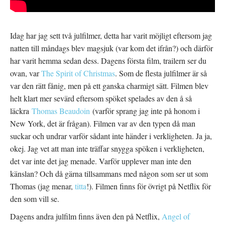
Idag har jag sett två julfilmer, detta har varit möjligt eftersom jag
natten till måndags blev magsjuk (var kom det ifrån?) och därför
har varit hemma sedan dess. Dagens första film, trailern ser du
ovan, var
The Spirit of Christmas
. Som de flesta julfilmer är så
var den rätt fånig, men på ett ganska charmigt sätt. Filmen blev
helt klart mer sevärd eftersom spöket spelades av den å så
läckra
Thomas Beaudoin
(varför sprang jag inte på honom i
New York, det är frågan). Filmen var av den typen då man
suckar och undrar varför sådant inte händer i verkligheten. Ja ja,
okej. Jag vet att man inte träffar snygga spöken i verkligheten,
det var inte det jag menade. Varför upplever man inte den
känslan? Och då gärna tillsammans med någon som ser ut som
Thomas (jag menar,
titta
!). Filmen finns för övrigt på Netflix för
den som vill se.
Dagens andra julfilm finns även den på Netflix,
Angel of