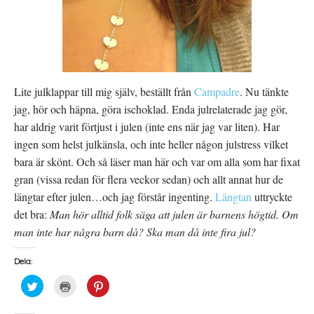
r
n
)
s
t
e
r
)
Lite julklappar till mig själv, beställt från
Campadre
. Nu tänkte
jag, hör och häpna, göra ischoklad. Enda julrelaterade jag gör,
har aldrig varit förtjust i julen (inte ens när jag var liten). Har
ingen som helst julkänsla, och inte heller någon julstress vilket
bara är skönt. Och så läser man här och var om alla som har fixat
gran (vissa redan för flera veckor sedan) och allt annat hur de
längtar efter julen…och jag förstår ingenting.
Längtan
uttryckte
det bra:
Man hör alltid folk säga att julen är barnens högtid. Om
man inte har några barn då? Ska man då inte fira jul?
Dela:
K
K
K
l
l
l
i
i
i
c
c
c