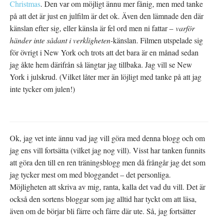
Christmas
. Den var om möjligt ännu mer fånig, men med tanke
på att det är just en julfilm är det ok. Även den lämnade den där
känslan efter sig, eller känsla är fel ord men ni fattar –
varför
händer inte sådant i verkligheten-
känslan. Filmen utspelade sig
för övrigt i New York och trots att det bara är en månad sedan
jag åkte hem därifrån så längtar jag tillbaka. Jag vill se New
York i julskrud. (Vilket låter mer än löjligt med tanke på att jag
inte tycker om julen!)
Ok, jag vet inte ännu vad jag vill göra med denna blogg och om
jag ens vill fortsätta (vilket jag nog vill). Visst har tanken funnits
att göra den till en ren träningsblogg men då frångår jag det som
jag tycker mest om med bloggandet – det personliga.
Möjligheten att skriva av mig, ranta, kalla det vad du vill. Det är
också den sortens bloggar som jag alltid har tyckt om att läsa,
även om de börjar bli färre och färre där ute. Så, jag fortsätter