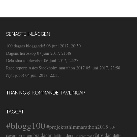
SENASTE INLÄGGEN
100 dagars bloggande!
08 juni 2017, 20:50
Dagens horoskop
07 juni 2017, 21:48
Dela sina upplevelser
06 juni 2017, 22:27
Race report: Asics Stockholm marathon 2017
05 juni 2017, 23:58
Nytt jobb!
04 juni 2017, 22:33
TRÄNING & KOMMANDE TÄVLINGAR
TAGGAT
#blogg100
#projektsthlmmarathon2015
30-
dålig dag
bra dagar
deppig
dagarsprogram
dejting
dåligt
drömmar