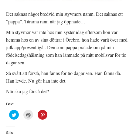
e
r
)
Det saknas något bredvid min styvmors namn. Det saknas ett
”pappa”. Tårarna rann när jag öppnade…
Min styvmor var inte hos min syster idag eftersom hon var
hemma hos en av sina döttrar i Örebro, hon hade varit över med
julklapp/present igår. Den som pappa pratade om på min
födelsedagshälsning som han lämnade på mitt mobilsvar för tio
dagar sen.
Så svårt att förstå, han fanns för tio dagar sen. Han fanns då.
Han levde. Nu gör han inte det.
När ska jag förstå det?
Dela:
K
K
K
l
l
l
i
i
i
c
c
c
k
k
k
a
a
a
Gilla
f
f
f