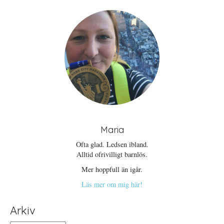
ö
y
n
t
s
t
t
f
e
ö
r
n
)
s
t
e
r
)
Maria
Ofta glad. Ledsen ibland.
Alltid ofrivilligt barnlös.
Mer hoppfull än igår.
Läs mer om mig här!
Arkiv