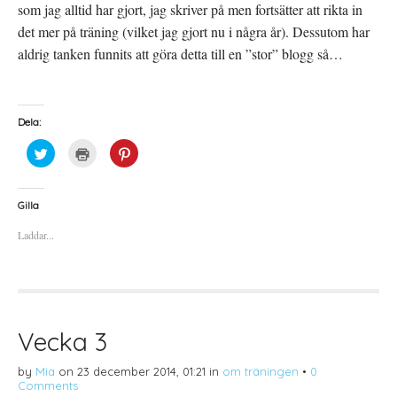
som jag alltid har gjort, jag skriver på men fortsätter att rikta in
det mer på träning (vilket jag gjort nu i några år). Dessutom har
aldrig tanken funnits att göra detta till en ”stor” blogg så…
Dela:
K
K
K
l
l
l
i
i
i
c
c
c
k
k
k
a
a
a
Gilla
f
f
f
ö
ö
ö
Laddar...
r
r
r
a
u
a
t
t
t
t
s
t
d
k
d
e
r
e
l
i
l
a
f
a
p
t
t
å
(
i
Vecka 3
T
Ö
l
w
p
l
i
p
P
by
Mia
on
23 december 2014, 01:21
in
om träningen
•
0
t
n
i
t
a
n
Comments
e
s
t