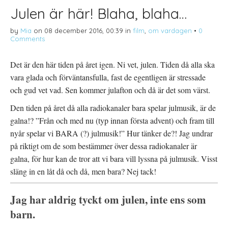
Julen är här! Blaha, blaha…
by
Mia
on
08 december 2016, 00:39
in
film
,
om vardagen
•
0
Comments
Det är den här tiden på året igen. Ni vet, julen. Tiden då alla ska
vara glada och förväntansfulla, fast de egentligen är stressade
och gud vet vad. Sen kommer julafton och då är det som värst.
Den tiden på året då alla radiokanaler bara spelar julmusik, är de
galna!? ”Från och med nu (typ innan första advent) och fram till
nyår spelar vi BARA (?) julmusik!” Hur tänker de?! Jag undrar
på riktigt om de som bestämmer över dessa radiokanaler är
galna, för hur kan de tror att vi bara vill lyssna på julmusik. Visst
släng in en låt då och då, men bara? Nej tack!
Jag har aldrig tyckt om julen, inte ens som
barn.