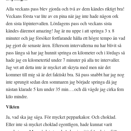
Alla veckans pass blev gjorda och två av dem kändes riktigt bra!
Veckans första var lite av en pina när jag inte hade någon ork
den sista löpintervallen. Lördagens pass och veckans sista
kändes däremot amazing! Jag är nu uppe i att springa 3 x 8
minuter och jag försöker fortfarande hålla ett högre tempo än vad
jag gjort de senaste åren. Eftersom intervallerna nu har blivit så
pass långa så har jag hunnit springa en kilometer och i lördags så
hade jag en kilometertid under 7 minuter på alla tre intervaller.
Jag vet att detta inte är mycket att skryta med men när det
kommer till mig så är det faktiskt bra. Så pass snabbt har jag nog
inte sprungit sedan den sommaren jag började springa då jag
nästan klarade 5 km under 35 min….och då vägde jag cirka fem
kilo mindre.
Vikten
Ja, vad ska jag säga. För mycket pepparkakor. Och choklad.
Eller inte så mycket choklad egentligen, hade kunnat varit