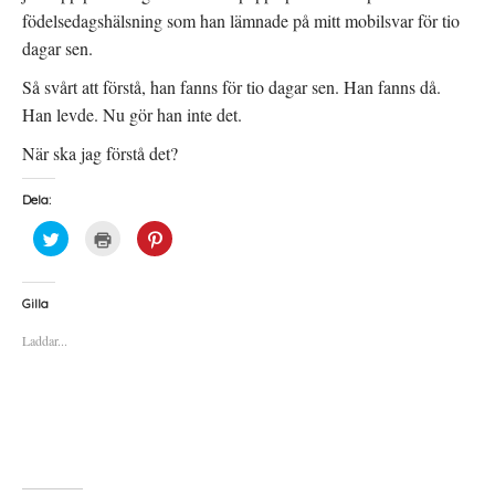
födelsedagshälsning som han lämnade på mitt mobilsvar för tio
dagar sen.
Så svårt att förstå, han fanns för tio dagar sen. Han fanns då.
Han levde. Nu gör han inte det.
När ska jag förstå det?
Dela:
K
K
K
l
l
l
i
i
i
c
c
c
k
k
k
a
a
a
Gilla
f
f
f
ö
ö
ö
Laddar...
r
r
r
a
u
a
t
t
t
t
s
t
d
k
d
e
r
e
l
i
l
a
f
a
p
t
t
å
(
i
T
Ö
l
w
p
l