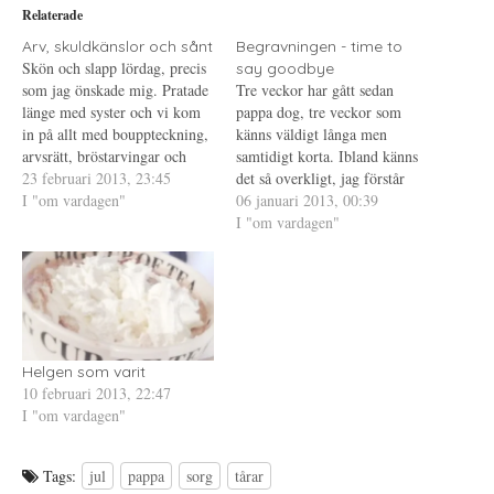
i
p
P
Relaterade
t
n
i
t
a
n
e
s
t
Arv, skuldkänslor och sånt
Begravningen - time to
r
i
e
Skön och slapp lördag, precis
say goodbye
(
e
r
Ö
t
e
som jag önskade mig. Pratade
Tre veckor har gått sedan
p
t
s
länge med syster och vi kom
p
n
t
pappa dog, tre veckor som
n
y
(
in på allt med bouppteckning,
känns väldigt långa men
a
t
Ö
s
t
p
arvsrätt, bröstarvingar och
samtidigt korta. Ibland känns
i
f
p
arvsskifte....saker som jag inte
23 februari 2013, 23:45
e
ö
n
det så overkligt, jag förstår
t
n
a
hade ägnat en tanke åt innan
I "om vardagen"
inte att han är borta. Vi hade
06 januari 2013, 00:39
t
s
s
n
t
i
pappa dog. Måste erkänna att
inte så mycket kontakt, vi
I "om vardagen"
y
e
e
jag inte har någon koll alls.
t
r
t
pratade ibland någon gång per
t
)
t
Denna vecka var det ju…
månad men oftast var det nog
f
n
ö
y
varannan. Jag träffade
n
t
s
t
honom…
t
f
e
ö
r
n
)
s
Helgen som varit
t
e
10 februari 2013, 22:47
r
I "om vardagen"
)
Tags:
jul
pappa
sorg
tårar