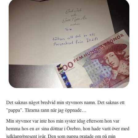
Det saknas något bredvid min styvmors namn. Det saknas ett
”pappa”. Tårarna rann när jag öppnade…
Min styvmor var inte hos min syster idag eftersom hon var
hemma hos en av sina döttrar i Örebro, hon hade varit över med
julklapp/present igår. Den som pappa pratade om på min