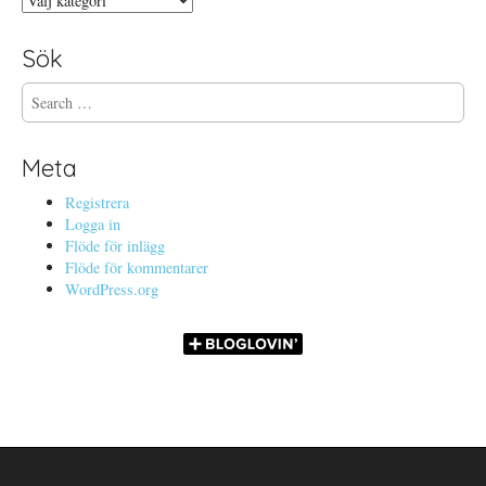
Sök
S
e
a
r
Meta
c
h
Registrera
f
Logga in
o
Flöde för inlägg
r
Flöde för kommentarer
:
WordPress.org