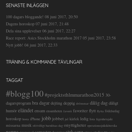
SENASTE INLÄGGEN
100 dagars bloggande!
08 juni 2017, 20:50
Dagens horoskop
07 juni 2017, 21:48
Dela sina upplevelser
06 juni 2017, 22:27
Race report: Asics Stockholm marathon 2017
05 juni 2017, 23:58
Nytt jobb!
04 juni 2017, 22:33
TRÄNING & KOMMANDE TÄVLINGAR
TAGGAT
#blogg100
#projektsthlmmarathon2015
30-
dålig dag
bra dagar
deppig
dagarsprogram
dejting
dåligt
drömmar
eländet
favoriter
flytt
humör
ensam
ensamheten
flytta
födelsedag
favorit
jobb
jobbet
horoskop
ledig
iPhone
kärlek
jul
lista
hosta
lägenhetsjakt
onyttigheter
musik
missarna
ofrivilligt barnlösas dag
operationssjuksköterska
pappa
sorg
semester
sjuk