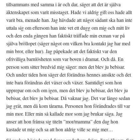
tillsammans med samma i år och dar, säger att det är själva
äktenskapet som varit misstaget. Hade vi aldrig gift oss hade allt
varit bra, menade han. Jag hävdade att något sådant ska han inte
uttala sig om eftersom han inte vet ett dugg om mig och mitt liv
och den enda gången han faktiskt träffade min exman var på
själva bröllopet (säger något om vilken bra kontakt jag har med
min bror, eller hur). Jag påpekade att det faktiskt var den
ofrivilliga barnlösheten som var boven i dramat. Och då. En
person som sitter bredvid mig säger: men det blev ju bebisar.
Och under tiden hon säger det förändras hennes ansikte och det
inte bara förändras det växer och växer. Samtidigt som hon
upprepar om och om igen, men det blev ju bebisar, det blev ju
bebisar, det blev ju bebisar. Då vaknar jag. Det var länge sedan
jag grät, men då kom tårarna. Personen hon förändrades till var
min mor. Eller min så kallade mor som jag brukar säga. Jag
anser att hon frånsa sig titeln ”mor/mamma” den dag hon
kastade ut mig och sa att hon aldrig ville se mig mer…