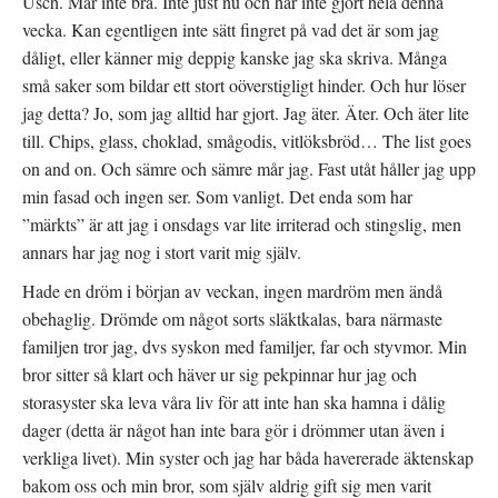
Usch. Mår inte bra. Inte just nu och har inte gjort hela denna
p
t
s
p
n
t
vecka. Kan egentligen inte sätt fingret på vad det är som jag
n
y
(
a
t
Ö
dåligt, eller känner mig deppig kanske jag ska skriva. Många
s
t
p
i
f
p
små saker som bildar ett stort oöverstigligt hinder. Och hur löser
e
ö
n
t
n
a
jag detta? Jo, som jag alltid har gjort. Jag äter. Äter. Och äter lite
t
s
s
n
t
i
till. Chips, glass, choklad, smågodis, vitlöksbröd… The list goes
y
e
e
t
r
t
on and on. Och sämre och sämre mår jag. Fast utåt håller jag upp
t
)
t
f
n
min fasad och ingen ser. Som vanligt. Det enda som har
ö
y
n
t
”märkts” är att jag i onsdags var lite irriterad och stingslig, men
s
t
t
f
annars har jag nog i stort varit mig själv.
e
ö
r
n
)
s
Hade en dröm i början av veckan, ingen mardröm men ändå
t
e
obehaglig. Drömde om något sorts släktkalas, bara närmaste
r
)
familjen tror jag, dvs syskon med familjer, far och styvmor. Min
bror sitter så klart och häver ur sig pekpinnar hur jag och
storasyster ska leva våra liv för att inte han ska hamna i dålig
dager (detta är något han inte bara gör i drömmer utan även i
verkliga livet). Min syster och jag har båda havererade äktenskap
bakom oss och min bror, som själv aldrig gift sig men varit