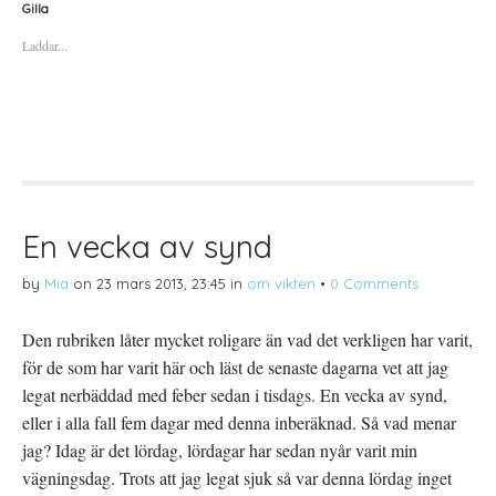
a
a
a
Gilla
f
f
f
ö
ö
ö
Laddar...
r
r
r
a
u
a
t
t
t
t
s
t
d
k
d
e
r
e
l
i
l
a
f
a
p
t
t
å
(
i
T
Ö
l
w
p
l
i
p
P
t
n
i
t
a
n
En vecka av synd
e
s
t
r
i
e
(
e
r
by
Mia
on
23 mars 2013, 23:45
in
om vikten
•
0 Comments
Ö
t
e
p
t
s
p
n
t
n
y
(
Den rubriken låter mycket roligare än vad det verkligen har varit,
a
t
Ö
s
t
p
för de som har varit här och läst de senaste dagarna vet att jag
i
f
p
e
ö
n
t
n
a
legat nerbäddad med feber sedan i tisdags. En vecka av synd,
t
s
s
n
t
i
eller i alla fall fem dagar med denna inberäknad. Så vad menar
y
e
e
t
r
t
jag? Idag är det lördag, lördagar har sedan nyår varit min
t
)
t
f
n
vägningsdag. Trots att jag legat sjuk så var denna lördag inget
ö
y