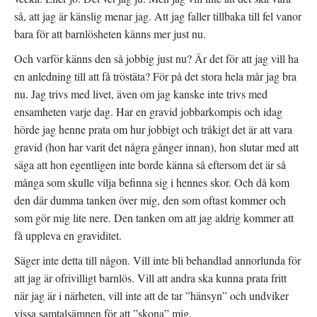
t
n
a
t
s
s
så, att jag är känslig menar jag. Att jag faller tillbaka till fel vanor
n
t
i
y
e
e
bara för att barnlösheten känns mer just nu.
t
r
t
t
)
t
f
n
Och varför känns den så jobbig just nu? Är det för att jag vill ha
ö
y
n
t
en anledning till att få tröstäta? För på det stora hela mår jag bra
s
t
t
f
nu. Jag trivs med livet, även om jag kanske inte trivs med
e
ö
r
n
ensamheten varje dag. Har en gravid jobbarkompis och idag
)
s
t
hörde jag henne prata om hur jobbigt och tråkigt det är att vara
e
r
gravid (hon har varit det några gånger innan), hon slutar med att
)
säga att hon egentligen inte borde känna så eftersom det är så
många som skulle vilja befinna sig i hennes skor. Och då kom
den där dumma tanken över mig, den som oftast kommer och
som gör mig lite nere. Den tanken om att jag aldrig kommer att
få uppleva en graviditet.
Säger inte detta till någon. Vill inte bli behandlad annorlunda för
att jag är ofrivilligt barnlös. Vill att andra ska kunna prata fritt
när jag är i närheten, vill inte att de tar ”hänsyn” och undviker
vissa samtalsämnen för att ”skona” mig.