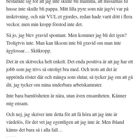
bestämde sig för att jag inte skulle bli mamma, att missarnas fd
husse inte skulle bli pappa. Mitt lilla pyre som när jag/vi var på
inskrivning, och när VUL:et gjordes, redan hade varit dött i flera
veckor, men min kropp förstod inte det.
Så jo, jag blev gravid spontant. Men kommer jag bli det igen?
Troligtvis inte. Man kan liksom inte bli gravid om man inte
ägglossar… Skitkropp.
Det är en skitvecka helt enkelt. Det enda positiva är att jag har ett
jobb som jag trivs så otroligt bra med. Och trots att det är
upprörda röster där och många som slutar, så tycker jag om att gå
dit, jag tycker om mina underbara arbetskamrater.
Inte bara barnlösheten är nära, utan även ensamheten. Känner
mig ensam.
Och nej, jag skriver inte detta för att få höra att jag inte är
värdelös, för det vet jag egentligen att jag inte är. Men ibland
känns det bara så i alla fall…