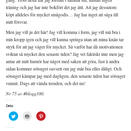
träning och jag har inte bokfört det jag ätit. Att jag dessutom
köpt alldeles för mycket smågodis… Jag har inget att säga till
mitt försvar.
Men jag vill ju det här! Jag vill komma i form, jag vill må bra i
min kropp igen och jag vill kunna springa utan att mina knän tar
stryk för att jag väger för mycket. Så varför har då motivationen
sviktat så mycket den senaste tiden? Jag vet faktiskt inte men jag
antar att mitt humör har något med saken att göra, fast å andra
sidan kommer sötsuget oavsett om jag mår bra eller dåligt. Och
sötsuget kämpar jag med dagligen, den senaste tiden har sötsuget
vunnit. Dags att vända trenden, och det nu!
Nr 75 av #blogg100.
Dela:
K
K
K
l
l
l
i
i
i
c
c
c
k
k
k