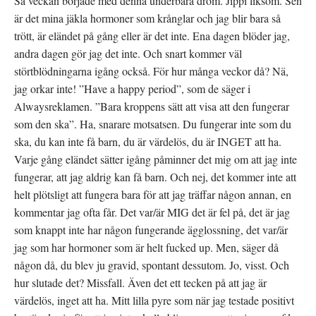
Så veckan började med denna underbara dröm. Jippi liksom. Sen
är det mina jäkla hormoner som krånglar och jag blir bara så
trött, är eländet på gång eller är det inte. Ena dagen blöder jag,
andra dagen gör jag det inte. Och snart kommer väl
störtblödningarna igång också. För hur många veckor då? Nä,
jag orkar inte! ”Have a happy period”, som de säger i
Alwaysreklamen. ”Bara kroppens sätt att visa att den fungerar
som den ska”. Ha, snarare motsatsen. Du fungerar inte som du
ska, du kan inte få barn, du är värdelös, du är INGET att ha.
Varje gång eländet sätter igång påminner det mig om att jag inte
fungerar, att jag aldrig kan få barn. Och nej, det kommer inte att
helt plötsligt att fungera bara för att jag träffar någon annan, en
kommentar jag ofta får. Det var/är MIG det är fel på, det är jag
som knappt inte har någon fungerande ägglossning, det var/är
jag som har hormoner som är helt fucked up. Men, säger då
någon då, du blev ju gravid, spontant dessutom. Jo, visst. Och
hur slutade det? Missfall. Även det ett tecken på att jag är
värdelös, inget att ha. Mitt lilla pyre som när jag testade positivt