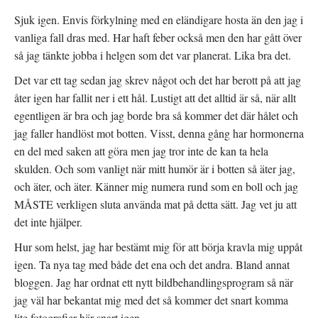
p
n
t
n
y
(
Sjuk igen. Envis förkylning med en eländigare hosta än den jag i
a
t
Ö
s
t
p
vanliga fall dras med. Har haft feber också men den har gått över
i
f
p
e
ö
n
t
n
a
så jag tänkte jobba i helgen som det var planerat. Lika bra det.
t
s
s
n
t
i
Det var ett tag sedan jag skrev något och det har berott på att jag
y
e
e
t
r
t
t
)
t
åter igen har fallit ner i ett hål. Lustigt att det alltid är så, när allt
f
n
ö
y
egentligen är bra och jag borde bra så kommer det där hålet och
n
t
s
t
jag faller handlöst mot botten. Visst, denna gång har hormonerna
t
f
e
ö
en del med saken att göra men jag tror inte de kan ta hela
r
n
)
s
skulden. Och som vanligt när mitt humör är i botten så äter jag,
t
e
och äter, och äter. Känner mig numera rund som en boll och jag
r
)
MÅSTE verkligen sluta använda mat på detta sätt. Jag vet ju att
det inte hjälper.
Hur som helst, jag har bestämt mig för att börja kravla mig uppåt
igen. Ta nya tag med både det ena och det andra. Bland annat
bloggen. Jag har ordnat ett nytt bildbehandlingsprogram så när
jag väl har bekantat mig med det så kommer det snart komma
lite fotografier här snart igen.