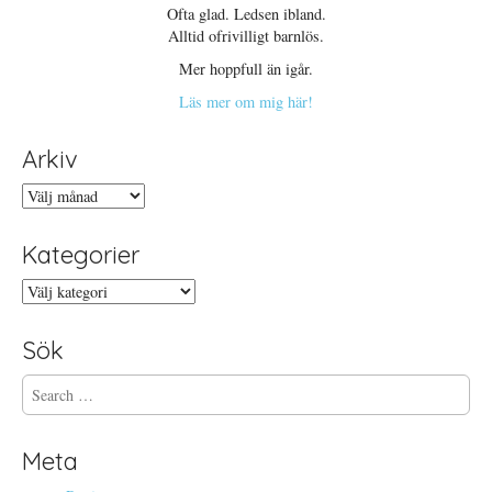
Ofta glad. Ledsen ibland.
Alltid ofrivilligt barnlös.
Mer hoppfull än igår.
Läs mer om mig här!
Arkiv
Arkiv
Kategorier
Kategorier
Sök
S
e
a
r
Meta
c