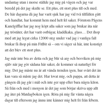
n
t
undantag utan i morse ställde jag mig på vågen och jag var
s
t
t
f
beredd på det jag skulle se. Ett plus, ett stort plus till och med.
e
ö
r
n
De här dagarna då jag har varit sjuk har jag vid två tillfällen gått
)
s
t
och handlat, har kommit hem med helt fel saker. Förutom Pågens
e
r
Kanelgifflar har jag nog köpt alla saker som jag brukar äta när
)
jag tröstäter, det har varit ostbågar, kladdkaka, glass… Det ihop
med att jag legat cirka 12000 steg under vad jag i vanliga fall
brukar få ihop på min FitBit så – om vi säger så här, inte konstigt
att det blev ett stort plus.
Jag mår inte bra av detta och jag blir så arg och besviken på mig
själv när jag gör sådana här saker, de kommer så naturligt för
mig. Det jag måste nu är att vända trenden igen, hur svårt det än
kan vara så måste jag det. Har lovat mig, och pappa, att detta är
gången då jag går i mål och inte ger upp efter bara några kilon.
Så från och med i morgon är det jag som börjar skriva upp allt
jag äter på Matdagboken igen. Röra på mig får vänta några
dagar till eftersom jag ännu inte känner mig helt fri från febern.