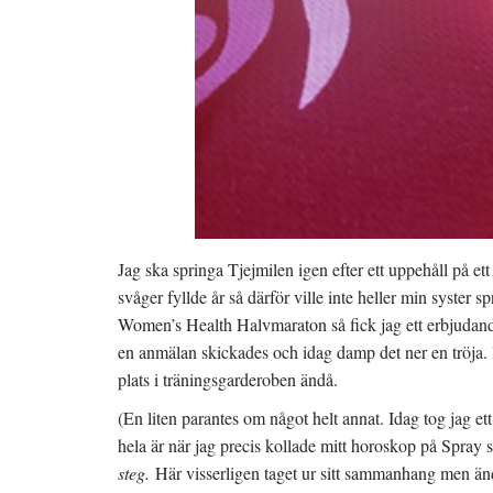
Jag ska springa Tjejmilen igen efter ett uppehåll på et
svåger fyllde år så därför ville inte heller min syster 
Women’s Health Halvmaraton så fick jag ett erbjudande
en anmälan skickades och idag damp det ner en tröja. In
plats i träningsgarderoben ändå.
(En liten parantes om något helt annat. Idag tog jag ett
hela är när jag precis kollade mitt horoskop på Spray 
steg.
Här visserligen taget ur sitt sammanhang men ändå