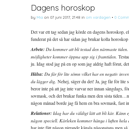
Dagens horoskop
by
Mia
on
07 juni 2017, 21:48
in
om vardagen
•
0 Comm
Det var ett tag sedan jag körde en dagens horoskop, e
funderat på det så har sidan jag brukar kolla horoskop 
Arbete:
Du kommer att bli testad den närmaste tiden. Se
möjligheter kommer öppna upp sig i framtiden.
Testad
ju. Idag stod jag på en op som jag aldrig haft förut, de
Hälsa:
Du får för lite sömn vilket har en negativ inver
du lägger dig.
Nehej, säger du det! Ja, jag får för lite
beror inte på att jag inte varvar ner innan sängdags, fö
sovmask, och det brukar funka men den sista tiden…nej
någon månad borde jag få hem en bra sovmask, fast inn
Relationer:
Idag har du väldigt lätt att bli kär. Känn
någon speciell. Kärleken kommer hänga i luften hela
har inte fått någon pirrande känsla någonstans men så ha