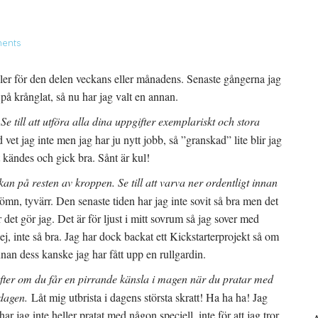
ents
ller för den delen veckans eller månadens. Senaste gångerna jag
på krånglat, så nu har jag valt en annan.
 till att utföra alla dina uppgifter exemplariskt och stora
 vet jag inte men jag har ju nytt jobb, så ”granskad” lite blir jag
t kändes och gick bra. Sånt är kul!
kan på resten av kroppen. Se till att varva ner ordentligt innan
 sömn, tyvärr. Den senaste tiden har jag inte sovit så bra men det
r det gör jag. Det är för ljust i mitt sovrum så jag sover med
, inte så bra. Jag har dock backat ett Kickstarterprojekt så om
an dess kanske jag har fått upp en rullgardin.
 efter om du får en pirrande känsla i magen när du pratar med
 dagen.
Låt mig utbrista i dagens största skratt! Ha ha ha! Jag
r jag inte heller pratat med någon speciell, inte för att jag tror