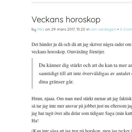
T
Ö
l
w
p
l
i
p
P
t
n
i
t
a
n
Veckans horoskop
e
s
t
r
i
e
(
e
r
by
Mia
on
29 mars 2017, 15:20
in
om vardagen
•
0 Com
Ö
t
e
p
t
s
p
n
t
n
y
(
Det händer ju då och då att jag skriver några rader o
a
t
Ö
s
t
p
veckans horoskop. Omväxling förnöjer.
i
f
p
e
ö
n
t
n
a
t
s
s
Du känner dig stärkt och att du kan ta mer 
n
t
i
y
e
e
t
r
t
samtidigt till att inte överväldigas av antalet
t
)
t
f
n
dina gränser går.
ö
y
n
t
s
t
t
f
e
ö
Hmm, njaaa. Om man med stärkt menar att jag faktiskt 
r
n
)
s
så tar jag inte mer ansvar på jobbet just nu eftersom j
t
e
jag har tagit över alla delar som tidigare Saga (min kat
r
)
Ha!
(Kan inte säga att jag tror på horskop, men jag tycker