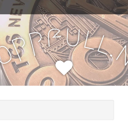
u
f
l
p
l
p
.
o
H