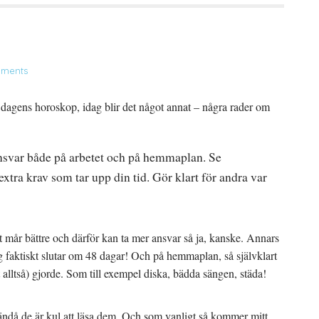
ments
m dagens horoskop, idag blir det något annat – några rader om
ansvar både på arbetet och på hemmaplan. Se
 extra krav som tar upp din tid. Gör klart för andra var
mår bättre och därför kan ta mer ansvar så ja, kanske. Annars
ag faktiskt slutar om 48 dagar! Och på hemmaplan, så självklart
t alltså) gjorde. Som till exempel diska, bädda sängen, städa!
 ändå de är kul att läsa dem. Och som vanligt så kommer mitt