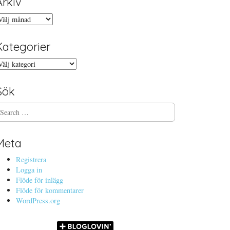
Arkiv
rkiv
Kategorier
ategorier
Sök
Meta
Registrera
Logga in
Flöde för inlägg
Flöde för kommentarer
WordPress.org