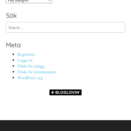
Sök
S
e
a
r
Meta
c
h
Registrera
f
Logga in
o
Flöde för inlägg
r
Flöde för kommentarer
:
WordPress.org