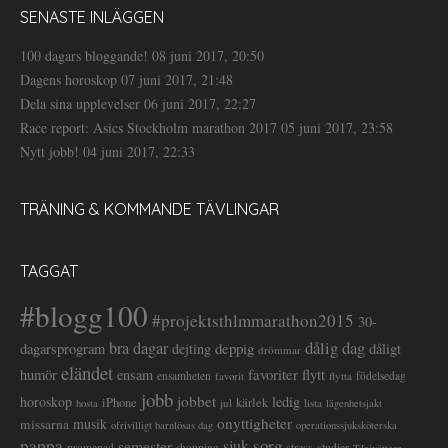
SENASTE INLÄGGEN
100 dagars bloggande!
08 juni 2017, 20:50
Dagens horoskop
07 juni 2017, 21:48
Dela sina upplevelser
06 juni 2017, 22:27
Race report: Asics Stockholm marathon 2017
05 juni 2017, 23:58
Nytt jobb!
04 juni 2017, 22:33
TRÄNING & KOMMANDE TÄVLINGAR
TAGGAT
#blogg100
#projektsthlmmarathon2015
30-
dålig dag
bra dagar
deppig
dagarsprogram
dejting
dåligt
drömmar
eländet
favoriter
flytt
humör
ensam
ensamheten
flytta
födelsedag
favorit
jobb
jobbet
horoskop
ledig
iPhone
kärlek
jul
lista
hosta
lägenhetsjakt
onyttigheter
musik
missarna
ofrivilligt barnlösas dag
operationssjuksköterska
pappa
sorg
semester
sjuk
stress
studier
promenad
shopping