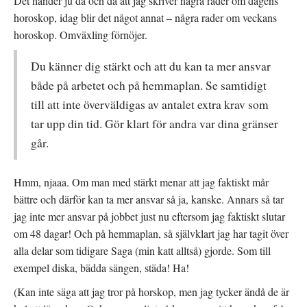
Det händer ju då och då att jag skriver några rader om dagens
horoskop, idag blir det något annat – några rader om veckans
horoskop. Omväxling förnöjer.
Du känner dig stärkt och att du kan ta mer ansvar
både på arbetet och på hemmaplan. Se samtidigt
till att inte överväldigas av antalet extra krav som
tar upp din tid. Gör klart för andra var dina gränser
går.
Hmm, njaaa. Om man med stärkt menar att jag faktiskt mår
bättre och därför kan ta mer ansvar så ja, kanske. Annars så tar
jag inte mer ansvar på jobbet just nu eftersom jag faktiskt slutar
om 48 dagar! Och på hemmaplan, så självklart jag har tagit över
alla delar som tidigare Saga (min katt alltså) gjorde. Som till
exempel diska, bädda sängen, städa! Ha!
(Kan inte säga att jag tror på horskop, men jag tycker ändå de är