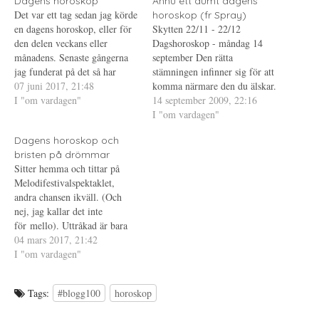
Dagens horoskop
Ännu ett dumt dagens
r
i
e
Det var ett tag sedan jag körde
horoskop (fr Spray)
(
e
r
Ö
t
e
en dagens horoskop, eller för
Skytten 22/11 - 22/12
p
t
s
den delen veckans eller
p
n
t
Dagshoroskop - måndag 14
n
y
(
månadens. Senaste gångerna
september Den rätta
a
t
Ö
s
t
p
jag funderat på det så har
stämningen infinner sig för att
i
f
p
sidan jag brukar kolla
07 juni 2017, 21:48
e
ö
n
komma närmare den du älskar.
t
n
a
horoskop på krånglat, så nu
I "om vardagen"
En god middag gör susen,
14 september 2009, 22:16
t
s
s
n
t
i
har jag valt en annan. Arbete:
speciellt som förförelseknep.
I "om vardagen"
y
e
e
Du kommer att bli testad den
t
r
t
Jag skulle alltså ha passat på
t
)
t
Dagens horoskop och
närmaste tiden. Se till…
idag, det vill säga om jag nu
f
n
ö
y
bristen på drömmar
hade haft någon jag "älskade".
n
t
Sitter hemma och tittar på
s
t
Men det finns…
t
f
Melodifestivalspektaklet,
e
ö
andra chansen ikväll. (Och
r
n
)
s
nej, jag kallar det inte
t
e
för mello). Uttråkad är bara
r
förnamnet. Roade mig med att
04 mars 2017, 21:42
)
läsa dagens horoskop på
I "om vardagen"
Spray, det var ett tag sedan.
Så, hur skulle den dagen ha
Tags:
#blogg100
horoskop
varit/blivit, vad skulle ha
hänt? En länge omhuldad