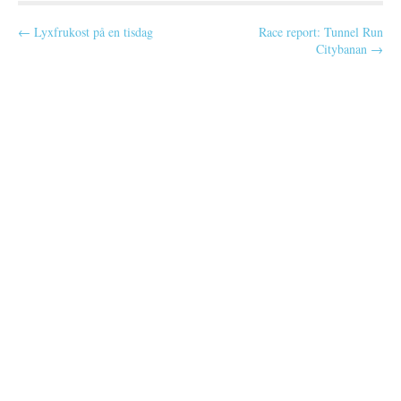
dröm vaknar till…
P
← Lyxfrukost på en tisdag
Race report: Tunnel Run
Citybanan →
o
s
t
n
a
v
i
g
a
t
i
o
n