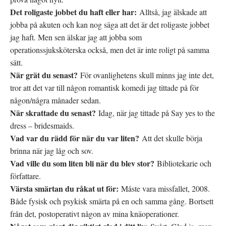
Det roligaste jobbet du haft eller har:
Alltså, jag älskade att
jobba på akuten och kan nog säga att det är det roligaste jobbet
jag haft. Men sen älskar jag att jobba som
operationssjuksköterska också, men det är inte roligt på samma
sätt.
När grät du senast?
För ovanlighetens skull minns jag inte det,
tror att det var till någon romantisk komedi jag tittade på för
någon/några månader sedan.
När skrattade du senast?
Idag, när jag tittade på Say yes to the
dress – bridesmaids.
Vad var du rädd för när du var liten?
Att det skulle börja
brinna när jag låg och sov.
Vad ville du som liten bli när du blev stor?
Bibliotekarie och
författare.
Värsta smärtan du råkat ut för:
Måste vara missfallet, 2008.
Både fysisk och psykisk smärta på en och samma gång. Bortsett
från det, postoperativt någon av mina knäoperationer.