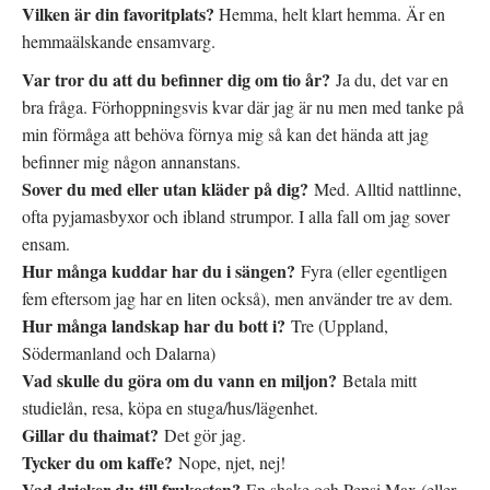
Vilken är din favoritplats?
Hemma, helt klart hemma. Är en
hemmaälskande ensamvarg.
Var tror du att du befinner dig om tio år?
Ja du, det var en
bra fråga. Förhoppningsvis kvar där jag är nu men med tanke på
min förmåga att behöva förnya mig så kan det hända att jag
befinner mig någon annanstans.
Sover du med eller utan kläder på dig?
Med. Alltid nattlinne,
ofta pyjamasbyxor och ibland strumpor. I alla fall om jag sover
ensam.
Hur många kuddar har du i sängen?
Fyra (eller egentligen
fem eftersom jag har en liten också), men använder tre av dem.
Hur många landskap har du bott i?
Tre (Uppland,
Södermanland och Dalarna)
Vad skulle du göra om du vann en miljon?
Betala mitt
studielån, resa, köpa en stuga/hus/lägenhet.
Gillar du thaimat?
Det gör jag.
Tycker du om kaffe?
Nope, njet, nej!
Vad dricker du till frukosten?
En shake och Pepsi Max (eller