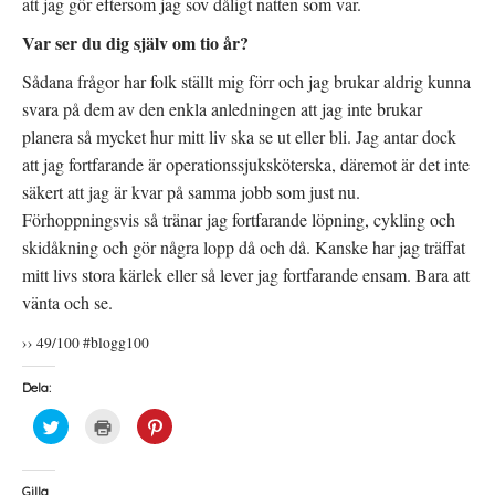
att jag gör eftersom jag sov dåligt natten som var.
Var ser du dig själv om tio år?
Sådana frågor har folk ställt mig förr och jag brukar aldrig kunna
svara på dem av den enkla anledningen att jag inte brukar
planera så mycket hur mitt liv ska se ut eller bli. Jag antar dock
att jag fortfarande är operationssjuksköterska, däremot är det inte
säkert att jag är kvar på samma jobb som just nu.
Förhoppningsvis så tränar jag fortfarande löpning, cykling och
skidåkning och gör några lopp då och då. Kanske har jag träffat
mitt livs stora kärlek eller så lever jag fortfarande ensam. Bara att
vänta och se.
›› 49/100 #blogg100
Dela:
K
K
K
l
l
l
i
i
i
c
c
c
k
k
k
a
a
a
Gilla