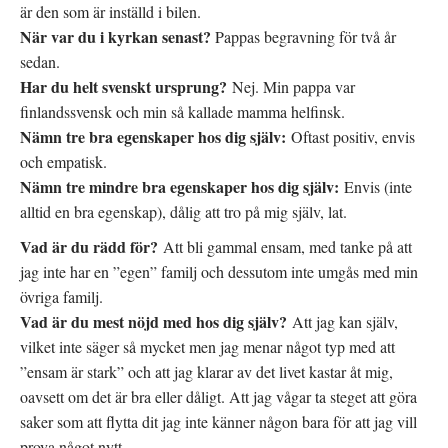
är den som är inställd i bilen.
När var du i kyrkan senast?
Pappas begravning för två år
sedan.
Har du helt svenskt ursprung?
Nej. Min pappa var
finlandssvensk och min så kallade mamma helfinsk.
Nämn tre bra egenskaper hos dig själv:
Oftast positiv, envis
och empatisk.
Nämn tre mindre bra egenskaper hos dig själv:
Envis (inte
alltid en bra egenskap), dålig att tro på mig själv, lat.
Vad är du rädd för?
Att bli gammal ensam, med tanke på att
jag inte har en ”egen” familj och dessutom inte umgås med min
övriga familj.
Vad är du mest nöjd med hos dig själv?
Att jag kan själv,
vilket inte säger så mycket men jag menar något typ med att
”ensam är stark” och att jag klarar av det livet kastar åt mig,
oavsett om det är bra eller dåligt. Att jag vågar ta steget att göra
saker som att flytta dit jag inte känner någon bara för att jag vill
prova något nytt.