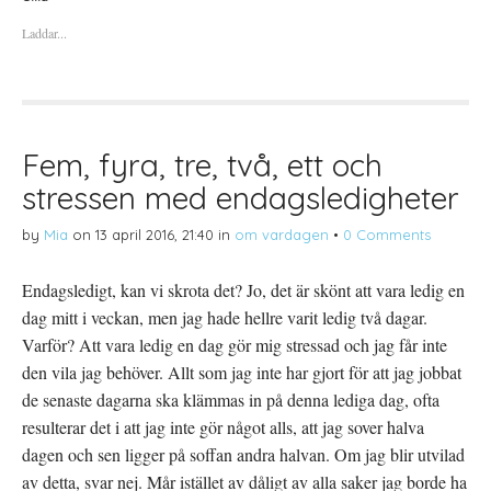
f
f
f
ö
ö
ö
Laddar...
r
r
r
a
u
a
t
t
t
t
s
t
d
k
d
e
r
e
l
i
l
a
f
a
p
t
t
å
(
i
Fem, fyra, tre, två, ett och
T
Ö
l
w
p
l
stressen med endagsledigheter
i
p
P
t
n
i
t
a
n
e
s
t
by
Mia
on
13 april 2016, 21:40
in
om vardagen
•
0 Comments
r
i
e
(
e
r
Ö
t
e
p
t
s
Endagsledigt, kan vi skrota det? Jo, det är skönt att vara ledig en
p
n
t
n
y
(
dag mitt i veckan, men jag hade hellre varit ledig två dagar.
a
t
Ö
s
t
p
Varför? Att vara ledig en dag gör mig stressad och jag får inte
i
f
p
e
ö
n
den vila jag behöver. Allt som jag inte har gjort för att jag jobbat
t
n
a
t
s
s
de senaste dagarna ska klämmas in på denna lediga dag, ofta
n
t
i
y
e
e
resulterar det i att jag inte gör något alls, att jag sover halva
t
r
t
t
)
t
dagen och sen ligger på soffan andra halvan. Om jag blir utvilad
f
n
ö
y
av detta, svar nej. Mår istället av dåligt av alla saker jag borde ha
n
t