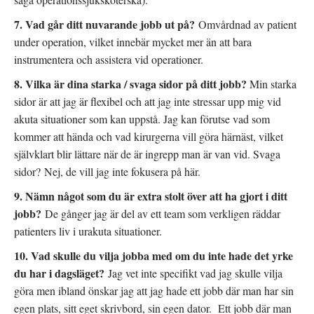
7. Vad går ditt nuvarande jobb ut på?
Omvårdnad av patient
under operation, vilket innebär mycket mer än att bara
instrumentera och assistera vid operationer.
8. Vilka är dina starka / svaga sidor på ditt jobb?
Min starka
sidor är att jag är flexibel och att jag inte stressar upp mig vid
akuta situationer som kan uppstå. Jag kan förutse vad som
kommer att hända och vad kirurgerna vill göra härnäst, vilket
självklart blir lättare när de är ingrepp man är van vid. Svaga
sidor? Nej, de vill jag inte fokusera på här.
9. Nämn något som du är extra stolt över att ha gjort i ditt
jobb?
De gånger jag är del av ett team som verkligen räddar
patienters liv i urakuta situationer.
10. Vad skulle du vilja jobba med om du inte hade det yrke
du har i dagsläget?
Jag vet inte specifikt vad jag skulle vilja
göra men ibland önskar jag att jag hade ett jobb där man har sin
egen plats, sitt eget skrivbord, sin egen dator. Ett jobb där man