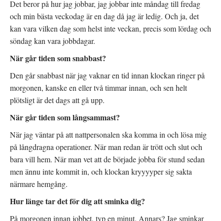
Det beror på hur jag jobbar, jag jobbar inte måndag till fredag
och min bästa veckodag är en dag då jag är ledig. Och ja, det
kan vara vilken dag som helst inte veckan, precis som lördag och
söndag kan vara jobbdagar.
När går tiden som snabbast?
Den går snabbast när jag vaknar en tid innan klockan ringer på
morgonen, kanske en eller två timmar innan, och sen helt
plötsligt är det dags att gå upp.
När går tiden som långsammast?
När jag väntar på att nattpersonalen ska komma in och lösa mig
på långdragna operationer. När man redan är trött och slut och
bara vill hem. När man vet att de började jobba för stund sedan
men ännu inte kommit in, och klockan kryyyyper sig sakta
närmare hemgång.
Hur länge tar det för dig att sminka dig?
På morgonen innan jobbet, typ en minut. Annars? Jag sminkar