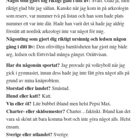
Något som gjort dig riktigt glad i ditt liv:
Svårt. Glad ja, men
riktigt glad blir jag sällan. Kanske när jag kom in på arkeologin
som reserv, var nummer två på listan och han som hade plats
nummer ett var inte där. Hade han varit det så hade jag aldrig
förstått att nordisk arkeologi inte var något för mig.
Någonting som gjort dig riktigt ursinnig och ledsen någon
gång i ditt liv:
Den ofrivilliga barnlösheten har gjort mig både
arg, ledsen och förtvivlad många gånger. Orättvisan.
Har du någonsin sportat?
Jag provade på volleyboll när jag
gick i gymnasiet, innan dess hade jag inte fått göra något alls på
grund av mina knäproblem.
Storstad eller landet?
Småstad.
Hund eller katt?
Katt.
Vin eller öl?
Lite bubbel ibland men helst Pepsi Max.
Charter- eller skidsemester?
Charter…faktiskt. Ibland kan det
vara så skönt att bara komma bort och inte göra något alls. Helst
ensam.
Sverige eller utlandet?
Sverige