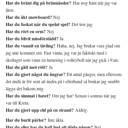
Har du bränt dig på brännässlor?
Har nog hänt när jag var
liten.
Har du åkt snowboard?
Nej
Har du fuskat när du spelat spel?
Det tror jag.
Har du rört en orm?
Nej
Har du blivit missförstådd?
Ja
Har du vunnit en tävling?
Haha, nej. Jag brukar vara glad om
jag inte kommer sist. Fast vänta, jag var ju faktiskt med i
skollaget som vann en turnering i volleyboll när jag gick i 9:an.
Har du gått mot rött?
Ja
Har du gjort något du ångrar?
Ett antal gånger, men eftersom
det ändå är för sent att ändra på i efterhand så brukar jag snabbt
lägga det bakom mig.
Har du simmat i havet?
Om jag har! Senast i somras när jag
var till Kreta.
Har du gjort upp eld på en strand?
Aldrig.
Har du burit pärlor?
Inte äkta.
Har du eller har du haft lust att döda någon?
Nej