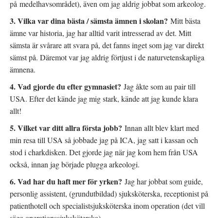
på medelhavsområdet), även om jag aldrig jobbat som arkeolog.
3. Vilka var dina bästa / sämsta ämnen i skolan?
Mitt bästa
ämne var historia, jag har alltid varit intresserad av det. Mitt
sämsta är svårare att svara på, det fanns inget som jag var direkt
sämst på. Däremot var jag aldrig förtjust i de naturvetenskapliga
ämnena.
4. Vad gjorde du efter gymnasiet?
Jag åkte som au pair till
USA. Efter det kände jag mig stark, kände att jag kunde klara
allt!
5. Vilket var ditt allra första jobb?
Innan allt blev klart med
min resa till USA så jobbade jag på ICA, jag satt i kassan och
stod i charkdisken. Det gjorde jag när jag kom hem från USA
också, innan jag började plugga arkeologi.
6. Vad har du haft mer för yrken?
Jag har jobbat som guide,
personlig assistent, (grundutbildad) sjuksköterska, receptionist på
patienthotell och specialistsjuksköterska inom operation (det vill
säga operationssjuksköterska).