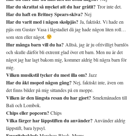
Har du skrattat så mycket att du har gråtit?
Tror inte det.
Har du haft en Britney Spears-skiva?
Nej
Har du varit med i någon skolpjäs?
Ja, faktiskt. Vi hade en
pjäs om Gustav Vasa i lågstadiet då jag hade någon liten roll…
som sten eller något.
Hur många barn vill du ha?
Alltså, jag är ju ofrivilligt barnlös
och skulle därför bli extremt glad över ett barn. Men nu är det
något jag har lagt bakom mig, kommer aldrig bli några barn för
mig.
Vilken musikstil tycker du mest illa om?
Jazz
Har du åkt moped någon gång?
Nej, faktiskt inte, även om
det finns bilder på mig sittandes på en moppe.
Vilken är den längsta resan du har gjort?
Smekmånaden till
Bali och Lombok.
Chips eller popcorn?
Chips
Vilka färger har läppstiften du använder?
Använder aldrig
läppstift, bara lypsyl.
Favoritchoklad:
Marabou Black. Mums.