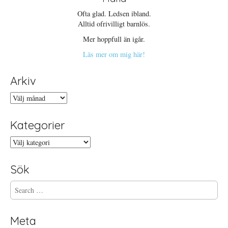
Ofta glad. Ledsen ibland.
Alltid ofrivilligt barnlös.
Mer hoppfull än igår.
Läs mer om mig här!
Arkiv
Arkiv
Kategorier
Kategorier
Sök
S
e
a
r
Meta
c