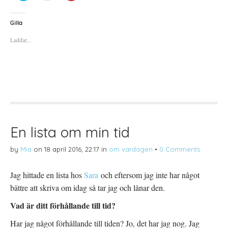
i
i
i
c
c
c
k
k
k
a
a
a
Gilla
f
f
f
ö
ö
ö
Laddar...
r
r
r
a
u
a
t
t
t
t
s
t
d
k
d
e
r
e
l
i
l
a
f
a
p
t
t
å
(
i
T
Ö
l
w
p
l
i
p
P
t
n
i
t
a
n
En lista om min tid
e
s
t
r
i
e
(
e
r
by
Mia
on
18 april 2016, 22:17
in
om vardagen
•
0 Comments
Ö
t
e
p
t
s
p
n
t
n
y
(
Jag hittade en lista hos
Sara
och eftersom jag inte har något
a
t
Ö
s
t
p
bättre att skriva om idag så tar jag och lånar den.
i
f
p
e
ö
n
t
n
a
Vad är ditt förhållande till tid?
t
s
s
n
t
i
y
e
e
Har jag något förhållande till tiden? Jo, det har jag nog. Jag
t
r
t