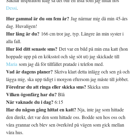
Saknar inspiration idag så det blir en lista som jag hittat hos
(
e
r
Ö
t
e
Dessi
.
p
t
s
p
n
t
n
y
(
Hur gammal är du om fem år?
Jag närmar mig då min 45-års
a
t
Ö
s
t
p
dag. Huvaligen!
i
f
p
e
ö
n
Hur lång är du?
t
n
166 cm tror jag, typ. Längre än min syster i
a
t
s
s
n
t
i
alla fall.
y
e
e
t
r
t
Hur löd ditt senaste sms?
Det var en bild på min ena katt (hon
t
)
t
f
n
hoppade upp på en köksstol och såg söt ut) jag skickade till
ö
y
n
t
Maria
som jag då för tillfället pratade i telefon med.
s
t
t
f
Vad är dagens planer?
Skriva klart detta inlägg och sen gå och
e
ö
r
n
lägga mig, ska upp tidigt i morgon eftersom jag måste till jobbet.
)
s
t
Föredrar du att ringa eller skicka sms?
Skicka sms
e
r
Vilken ögonfärg har du?
Blå
)
När vaknade du i dag?
6:15
Har du någon gång hittat en katt?
Nja, inte jag som hittade
den direkt, det var den som hittade oss. Bodde sen hos oss och
våra grannar och blev sen överkörd på vägen som gick mellan
våra hus.