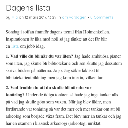
Dagens lista
by
Mia
on
12 mars 2017, 13:29
in
om vardagen
•
0 Comments
Söndag i soffan framför dagens tremil från Holmenkollen.
Inspirationen är lika med noll så jag tänkte att det får blir
en
lista
om jobb idag.
1. Vad ville du bli när du var liten?
Jag hade ambitiösa planer
som liten, jag skulle bli bibliotekarie och sen skulle jag dessutom
skriva böcker på nätterna. Jo jo. Jag sökte faktiskt till
bibliotekarieutbildning men jag kom inte in, vilken tur.
2. Vad trodde du att du skulle bli när du var
tonåring?
Under de tidiga tonåren så hade jag inga tankar alls
på vad jag skulle göra som vuxen. När jag blev äldre, men
fortfarande var tonåring så var det mer och mer tankar om att bli
arkeolog som började växa fram. Det blev mer än tankar och jag
har en examen i klassisk arkeologi (arkeologi inriktat