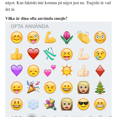
något. Kan faktiskt inte komma på något just nu. Tragiskt är vad
t
n
a
t
s
s
n
t
i
det är.
y
e
e
t
r
t
Vilka är dina ofta använda emojis?
t
)
t
f
n
ö
y
n
t
s
t
t
f
e
ö
r
n
)
s
t
e
r
)