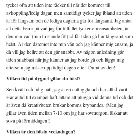
t
)
t
tycker ofta att tiden inte räcker till när det kommer till
f
n
ö
y
avkoppling/ledig dagar, men samtidigt tycker jag ibland att tiden
n
t
s
t
t
f
är för långsam och de lediga dagarna går för långsamt. Jag antar
e
ö
r
n
att detta beror på vad jag för tillfället tycker om ensamheten, är
)
s
t
den min vän (min tröstande filt) så får tiden gå hur långsamt som
e
r
helst. Är den däremot inte min vän och jag känner mig ensam, ja
)
då vill jag hellre att den går snabbt. Av någon anledning går
tiden snabbast när jag känner att jag borde gå och lägga mig
eftersom jag måste upp tidigt dagen efter. Dumt av den!
Vilken tid på dygnet gillar du bäst?
Sen kväll och tidig natt, jag är en nattuggla och har alltid varit.
Har alltid till exempel haft lättare att plugga vid denna tid och det
är även då kreativiteten brukar komma krypandes. (Men jag
gillar även tiden mellan 7-10 om jag har sovmorgon, älskar att
sova på förmiddagen!)
Vilken är den bästa veckodagen?