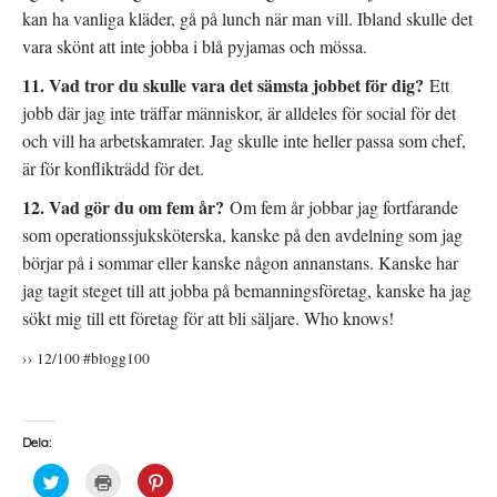
kan ha vanliga kläder, gå på lunch när man vill. Ibland skulle det
vara skönt att inte jobba i blå pyjamas och mössa.
11. Vad tror du skulle vara det sämsta jobbet för dig?
Ett
jobb där jag inte träffar människor, är alldeles för social för det
och vill ha arbetskamrater. Jag skulle inte heller passa som chef,
är för konflikträdd för det.
12. Vad gör du om fem år?
Om fem år jobbar jag fortfarande
som operationssjuksköterska, kanske på den avdelning som jag
börjar på i sommar eller kanske någon annanstans. Kanske har
jag tagit steget till att jobba på bemanningsföretag, kanske ha jag
sökt mig till ett företag för att bli säljare. Who knows!
›› 12/100 #blogg100
Dela:
K
K
K
l
l
l