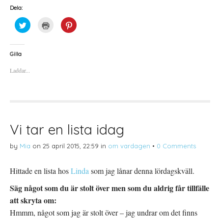
Dela:
K
K
K
l
l
l
i
i
i
c
c
c
k
k
k
a
a
a
Gilla
f
f
f
ö
ö
ö
Laddar...
r
r
r
a
u
a
t
t
t
t
s
t
d
k
d
e
r
e
l
i
l
a
f
a
p
t
t
å
(
i
Vi tar en lista idag
T
Ö
l
w
p
l
i
p
P
by
Mia
on
25 april 2015, 22:59
in
om vardagen
•
0 Comments
t
n
i
t
a
n
e
s
t
r
i
e
Hittade en lista hos
Linda
som jag lånar denna lördagskväll.
(
e
r
Ö
t
e
p
t
s
Säg något som du är stolt över men som du aldrig får tillfälle
p
n
t
n
y
(
att skryta om:
a
t
Ö
s
t
p
Hmmm, något som jag är stolt över – jag undrar om det finns
i
f
p
e
ö
n