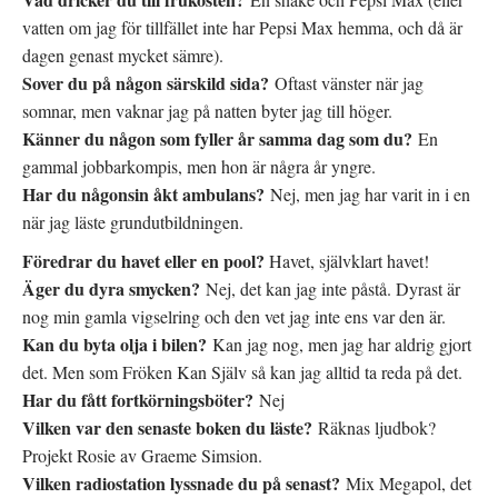
vatten om jag för tillfället inte har Pepsi Max hemma, och då är
dagen genast mycket sämre).
Sover du på någon särskild sida?
Oftast vänster när jag
somnar, men vaknar jag på natten byter jag till höger.
Känner du någon som fyller år samma dag som du?
En
gammal jobbarkompis, men hon är några år yngre.
Har du någonsin åkt ambulans?
Nej, men jag har varit in i en
när jag läste grundutbildningen.
Föredrar du havet eller en pool?
Havet, självklart havet!
Äger du dyra smycken?
Nej, det kan jag inte påstå. Dyrast är
nog min gamla vigselring och den vet jag inte ens var den är.
Kan du byta olja i bilen?
Kan jag nog, men jag har aldrig gjort
det. Men som Fröken Kan Själv så kan jag alltid ta reda på det.
Har du fått fortkörningsböter?
Nej
Vilken var den senaste boken du läste?
Räknas ljudbok?
Projekt Rosie av Graeme Simsion.
Vilken radiostation lyssnade du på senast?
Mix Megapol, det