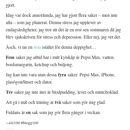
s
t
gjort.
t
f
e
ö
r
n
Idag var dock annorlunda, jag har gjort flera saker – men inte
)
s
t
alla – som jag planerat. Denna stress jag upplever av
e
r
)
endagsledigheter, jag tror att det är en rest sen sommaren då jag
blev sjukskriven för stress och depression. Eller nej, jag vet det.
Äsch, vi tar en
lista
istället för denna deppighet…
Fem
saker jag alltid har i mitt kylskåp är Pepsi Max, vatten,
bordsmargarin, ketchup och buljong.
fyra
Jag kan inte vara utan dessa
saker: Pepsi Max, iPhone,
glasögon/linser och dator.
Tre
saker jag inte äter är blodpudding, lever och mintchoklad.
två
Att gå i mål och träning är
saker som gör mig glad.
en
Fuldans är
sak som jag gör flera gånger i veckan.
››44/100 #blogg100