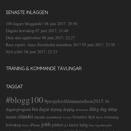
SENASTE INLÄGGEN
100 dagars bloggande!
08 juni 2017, 20:50
Dagens horoskop
07 juni 2017, 21:48
Dela sina upplevelser
06 juni 2017, 22:27
Race report: Asics Stockholm marathon 2017
05 juni 2017, 23:58
Nytt jobb!
04 juni 2017, 22:33
TRÄNING & KOMMANDE TÄVLINGAR
TAGGAT
#blogg100
#projektsthlmmarathon2015
30-
dålig dag
bra dagar
deppig
dagarsprogram
dejting
dåligt
drömmar
eländet
favoriter
flytt
humör
ensam
ensamheten
flytta
födelsedag
favorit
jobb
jobbet
horoskop
ledig
iPhone
kärlek
jul
lista
hosta
lägenhetsjakt