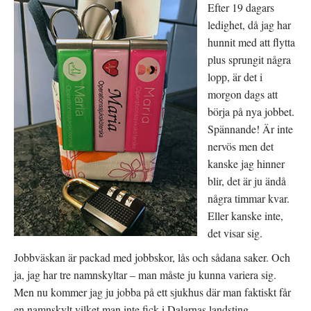
Efter 19 dagars
ledighet, då jag har
hunnit med att flytta
plus sprungit några
lopp, är det i
morgon dags att
börja på nya jobbet.
Spännande! Är inte
nervös men det
kanske jag hinner
blir, det är ju ändå
några timmar kvar.
Eller kanske inte,
det visar sig.
Jobbväskan är packad med jobbskor, lås och sådana saker. Och
ja, jag har tre namnskyltar – man måste ju kunna variera sig.
Men nu kommer jag ju jobba på ett sjukhus där man faktiskt får
en namnskylt vilket man inte fick i Dalarnas landsting.