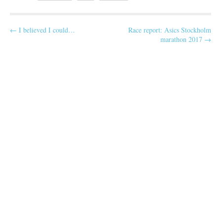
mig att…
P
← I believed I could…
Race report: Asics Stockholm
marathon 2017 →
o
s
t
n
a
v
i
g
a
t
i
o
n