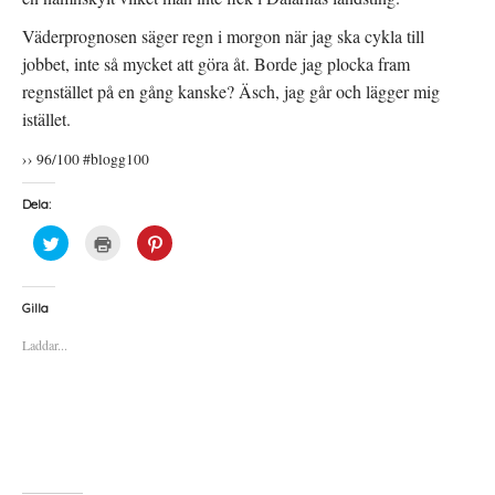
Väderprognosen säger regn i morgon när jag ska cykla till
jobbet, inte så mycket att göra åt. Borde jag plocka fram
regnstället på en gång kanske? Äsch, jag går och lägger mig
istället.
›› 96/100 #blogg100
Dela:
K
K
K
l
l
l
i
i
i
c
c
c
k
k
k
a
a
a
Gilla
f
f
f
ö
ö
ö
Laddar...
r
r
r
a
u
a
t
t
t
t
s
t
d
k
d
e
r
e
l
i
l
a
f
a
p
t
t
å
(
i
T
Ö
l
w
p
l