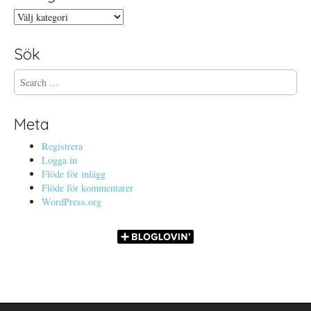
Kategorier
Sök
S
e
a
r
Meta
c
h
Registrera
f
Logga in
o
Flöde för inlägg
r
Flöde för kommentarer
:
WordPress.org