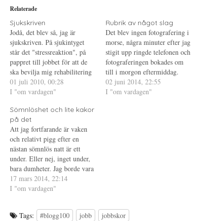
i
p
P
Relaterade
t
n
i
t
a
n
e
s
t
Sjukskriven
Rubrik av något slag
r
i
e
Jodå, det blev så, jag är
Det blev ingen fotografering i
(
e
r
Ö
t
e
sjukskriven. På sjukintyget
morse, några minuter efter jag
p
t
s
står det "stressreaktion", på
p
n
t
stigit upp ringde telefonen och
n
y
(
pappret till jobbet för att de
fotograferingen bokades om
a
t
Ö
s
t
p
ska bevilja mig rehabilitering
till i morgon eftermiddag.
i
f
p
står det "svår krisreaktion med
01 juli 2010, 00:28
e
ö
n
Fotografen hade ringt dig sjuk
02 juni 2014, 22:55
t
n
a
inga andra utlösande faktorer
I "om vardagen"
med magsjuka och ingen
I "om vardagen"
t
s
s
n
t
i
än arbetssituationen". Den
annan fanns att tillgå med så
y
e
e
Sömnlöshet och lite kakor
rehabilitering som det är tal
t
r
t
kort varsel. Inte mycket att
t
)
t
på det
om är samtalsstöd med
göra åt det och jag är glad
f
n
Att jag fortfarande är vaken
ö
y
beteendevetare, ungefär
att…
n
t
och relativt pigg efter en
liknande den jag fick…
s
t
t
f
nästan sömnlös natt är ett
e
ö
under. Eller nej, inget under,
r
n
)
s
bara dumheter. Jag borde vara
t
e
trött och jag borde nog
17 mars 2014, 22:14
r
egentligen sova eftersom
I "om vardagen"
)
klockan ringer tidigt även i
morgon. En trötthetsblogg är
Tags:
#blogg100
jobb
jobbskor
vad detta har blivit vilket får