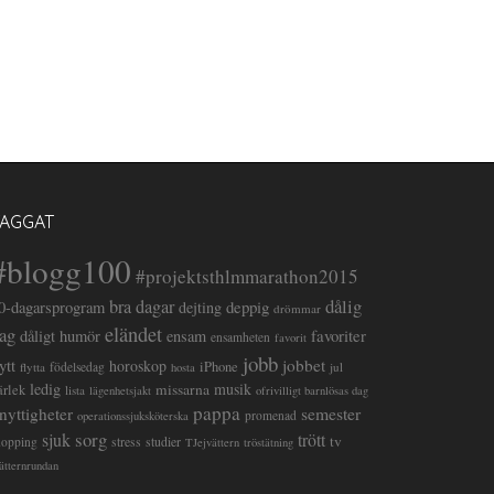
TAGGAT
#blogg100
#projektsthlmmarathon2015
dålig
bra dagar
deppig
0-dagarsprogram
dejting
drömmar
eländet
ag
favoriter
dåligt humör
ensam
ensamheten
favorit
jobb
lytt
jobbet
horoskop
iPhone
flytta
födelsedag
jul
hosta
ledig
musik
missarna
ärlek
lista
lägenhetsjakt
ofrivilligt barnlösas dag
pappa
semester
nyttigheter
promenad
operationssjuksköterska
sorg
sjuk
trött
tv
stress
studier
hopping
TJejvättern
tröstätning
ätternrundan