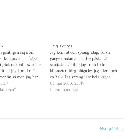
15
Jag skäms
 egentligen säga om
Jag kom ut och sprang idag, första
barkompisar har frågat
gången sedan annandag påsk. Då
t gick och mitt svar har
skuttade och flög jag fram i nio
rit att jag kom i mål.
kilometer, idag plågades jag i fem och
mer än så men jag har
en halv. Jag sprang inte hela vägen
t så mycket om det idag,
23:57
heller, hade för mycket gåvila för att jag
01 maj 2013, 23:49
åkningen"
skulle vara nöjd. Men ja, jag borde ju
I "om löpningen"
vara…
Nytt jobb! →