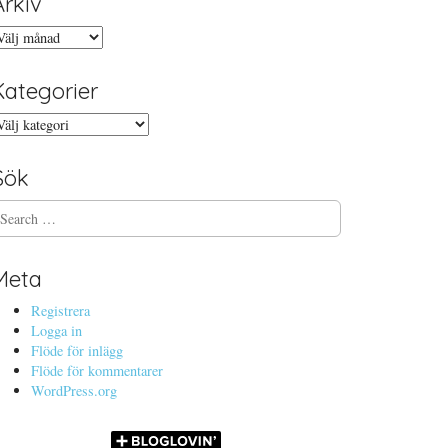
Arkiv
rkiv
Kategorier
ategorier
Sök
Meta
Registrera
Logga in
Flöde för inlägg
Flöde för kommentarer
WordPress.org