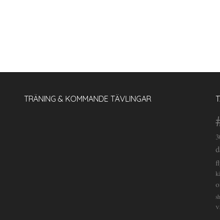
TRÄNING & KOMMANDE TÄVLINGAR
3
d
f
k
o
s
V