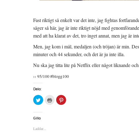
Fast riktigt så enkelt var det inte, jag fightas fortfa
säger så här, jag är inte riktigt nöjd med genomförande
med att ha klarat av det, tro inget annat, men jag är inte
Men, jag kom i mål, medaljen (och tröjan) är min. De
minuter och 44 sekunder, och det är ju inte illa.
Nu ska jag titta lite på Netflix eller något liknande o
›› 95/100 #blogg100
Dela:
K
K
K
l
l
l
i
i
i
c
c
c
k
k
k
a
a
a
Gilla
f
f
f
ö
ö
ö
Laddar...
r
r
r
a
u
a
t
t
t