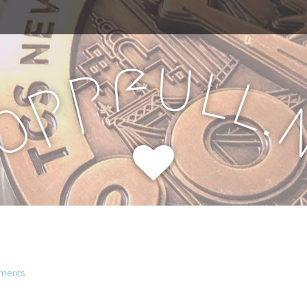
u
f
l
p
l
p
.
o
H
ments