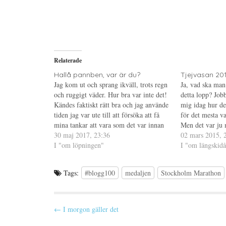
t
s
t
d
k
d
e
r
e
l
i
l
a
f
a
p
t
t
å
(
i
T
Ö
l
w
p
l
i
p
P
Relaterade
t
n
i
t
a
n
e
s
t
Hallå pannben, var är du?
Tjejvasan 20
r
i
e
Jag kom ut och sprang ikväll, trots regn
Ja, vad ska man
(
e
r
Ö
t
e
och ruggigt väder. Hur bra var inte det!
detta lopp? Job
p
t
s
Kändes faktiskt rätt bra och jag använde
p
n
t
mig idag hur de
n
y
(
tiden jag var ute till att försöka att få
för det mesta va
a
t
Ö
s
t
p
mina tankar att vara som det var innan
Men det var ju 
i
f
p
jag var tvungen att bryta Prag
30 maj 2017, 23:36
e
ö
n
inte orkat prata
02 mars 2015, 
t
n
a
halvmaraton. Mitt huvud är…
I "om löpningen"
mest för…
I "om längskid
t
s
s
n
t
i
y
e
e
t
r
t
t
)
t
Tags:
#blogg100
medaljen
Stockholm Marathon
f
n
ö
y
n
t
s
t
t
f
P
e
ö
← I morgon gäller det
r
n
)
s
o
t