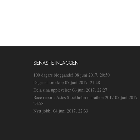
SENASTE INLÄGGEN
100 dagars bloggande!
08 juni 2017, 20:50
Dagens horoskop
07 juni 2017, 21:48
Dela sina upplevelser
06 juni 2017, 22:27
Race report: Asics Stockholm marathon 2017
05 juni 2017,
23:58
Nytt jobb!
04 juni 2017, 22:33