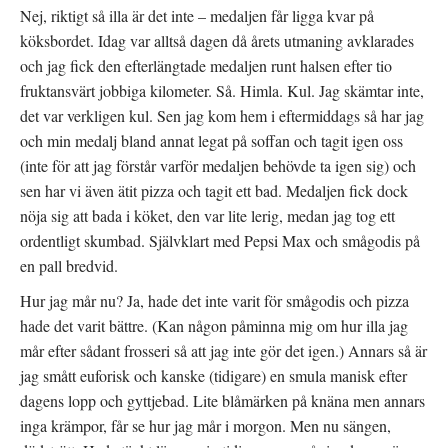
Nej, riktigt så illa är det inte – medaljen får ligga kvar på
köksbordet. Idag var alltså dagen då årets utmaning avklarades
och jag fick den efterlängtade medaljen runt halsen efter tio
fruktansvärt jobbiga kilometer. Så. Himla. Kul. Jag skämtar inte,
det var verkligen kul. Sen jag kom hem i eftermiddags så har jag
och min medalj bland annat legat på soffan och tagit igen oss
(inte för att jag förstår varför medaljen behövde ta igen sig) och
sen har vi även ätit pizza och tagit ett bad. Medaljen fick dock
nöja sig att bada i köket, den var lite lerig, medan jag tog ett
ordentligt skumbad. Självklart med Pepsi Max och smågodis på
en pall bredvid.
Hur jag mår nu? Ja, hade det inte varit för smågodis och pizza
hade det varit bättre. (Kan någon påminna mig om hur illa jag
mår efter sådant frosseri så att jag inte gör det igen.) Annars så är
jag smått euforisk och kanske (tidigare) en smula manisk efter
dagens lopp och gyttjebad. Lite blåmärken på knäna men annars
inga krämpor, får se hur jag mår i morgon. Men nu sängen,