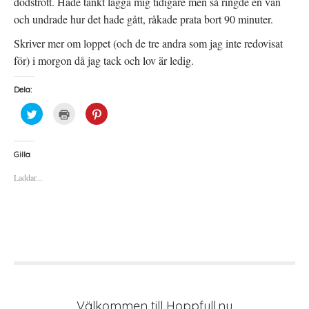
dödstrött. Hade tänkt lägga mig tidigare men så ringde en vän
och undrade hur det hade gått, råkade prata bort 90 minuter.
Skriver mer om loppet (och de tre andra som jag inte redovisat
för) i morgon då jag tack och lov är ledig.
Dela:
K
K
K
l
l
l
i
i
i
c
c
c
k
k
k
a
a
a
Gilla
f
f
f
ö
ö
ö
Laddar...
r
r
r
a
u
a
t
t
t
t
s
t
d
k
d
e
r
e
l
i
l
a
f
a
p
t
t
å
(
i
T
Ö
l
w
p
l
i
p
P
t
n
i
t
a
n
e
s
t
Välkommen till Hoppfull.nu