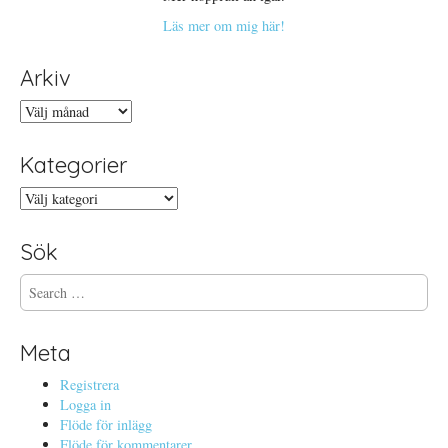
Läs mer om mig här!
Arkiv
Arkiv
Kategorier
Kategorier
Sök
S
e
a
r
Meta
c
h
Registrera
f
Logga in
o
Flöde för inlägg
r
Flöde för kommentarer