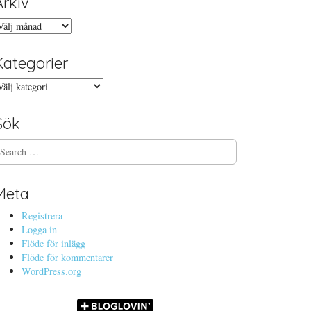
Arkiv
rkiv
Kategorier
ategorier
Sök
Meta
Registrera
Logga in
Flöde för inlägg
Flöde för kommentarer
WordPress.org