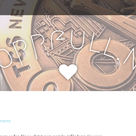
u
f
l
p
l
p
.
o
H
ments