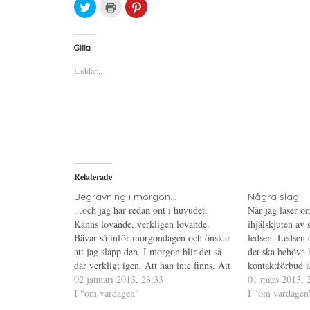
K
K
K
l
l
l
i
i
i
c
c
c
k
k
k
a
a
a
Gilla
f
f
f
ö
ö
ö
Laddar...
r
r
r
a
u
a
t
t
t
t
s
t
d
k
d
e
r
e
l
i
l
a
f
a
p
t
t
å
(
i
T
Ö
l
w
p
l
i
p
P
Relaterade
t
n
i
t
a
n
e
s
t
Begravning i morgon...
Några slag
r
i
e
...och jag har redan ont i huvudet.
När jag läser o
(
e
r
Ö
t
e
Känns lovande, verkligen lovande.
ihjälskjuten av 
p
t
s
Bävar så inför morgondagen och önskar
p
n
t
ledsen. Ledsen 
n
y
(
att jag slapp den. I morgon blir det så
det ska behöva 
a
t
Ö
s
t
p
där verkligt igen. Att han inte finns. Att
kontaktförbud ä
i
f
p
han aldrig kommer finnas mer. Framför
02 januari 2013, 23:33
e
ö
n
inte hade hjälp
01 mars 2013, 
t
n
a
mig ser jag hur han ligger i kistan, som
I "om vardagen"
fått det. Så mån
I "om vardagen
t
s
s
n
t
i
han…
klokare saker 