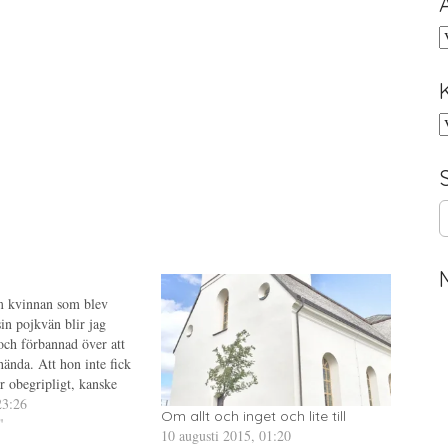
A
K
S
e
a
r
c
m kvinnan som blev
h
sin pojkvän blir jag
f
och förbannad över att
o
hända. Att hon inte fick
r
r obegripligt, kanske
:
t ändå men hon borde ha
23:26
Om allt och inget och lite till
ga andra skriver säkert
"
10 augusti 2015, 01:20
om detta…