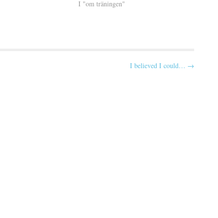
I "om träningen"
I believed I could… →