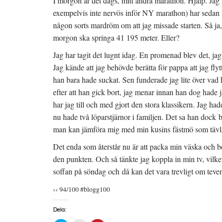
I morgon är det dags, mitt andra marathon. Hjälp. Jag 
exempelvis inte nervös inför NY marathon) har sedan ig
någon sorts mardröm om att jag missade starten. Så ja, 
morgon ska springa 41 195 meter. Eller?
Jag har tagit det lugnt idag. En promenad blev det, ja
Jag kände att jag behövde berätta för pappa att jag fly
han bara hade suckat. Sen funderade jag lite över va
efter att han gick bort, jag menar innan han dog hade j
har jag till och med gjort den stora klassikern. Jag had
nu hade två löparstjärnor i familjen. Det sa han dock 
man kan jämföra mig med min kusins fästmö som tävlar
Det enda som återstår nu är att packa min väska och b
den punkten. Och så tänkte jag koppla in min tv, vilke
soffan på söndag och då kan det vara trevligt om teven
›› 94/100 #blogg100
Dela: