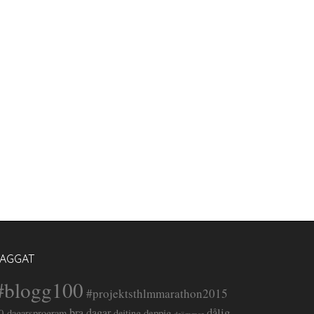
TAGGAT
#blogg100
#projektsthlmmarathon2015
dålig
bra dagar
deppig
0-dagarsprogram
dejting
drömmar