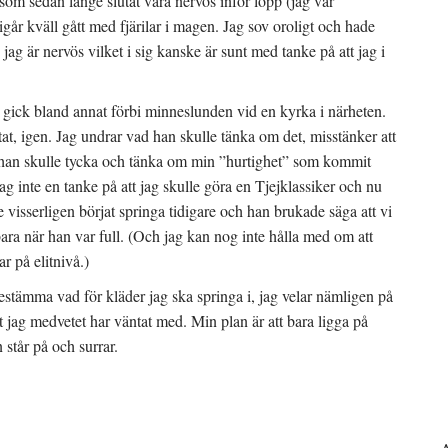
som sedan länge slutat vara nervös inför lopp (jag var
år kväll gått med fjärilar i magen. Jag sov oroligt och hade
jag är nervös vilket i sig kanske är sunt med tanke på att jag i
g gick bland annat förbi minneslunden vid en kyrka i närheten.
ttat, igen. Jag undrar vad han skulle tänka om det, misstänker att
d han skulle tycka och tänka om min ”hurtighet” som kommit
ag inte en tanke på att jag skulle göra en Tjejklassiker och nu
e visserligen börjat springa tidigare och han brukade säga att vi
bara när han var full. (Och jag kan nog inte hålla med om att
 på elitnivå.)
estämma vad för kläder jag ska springa i, jag velar nämligen på
t jag medvetet har väntat med. Min plan är att bara ligga på
 står på och surrar.