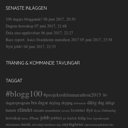
SENASTE INLÄGGEN
100 dagars bloggande!
08 juni 2017, 20:50
Dagens horoskop
07 juni 2017, 21:48
Dela sina upplevelser
06 juni 2017, 22:27
Race report: Asics Stockholm marathon 2017
05 juni 2017, 23:58
Nytt jobb!
04 juni 2017, 22:33
TRÄNING & KOMMANDE TÄVLINGAR
TAGGAT
#blogg100
#projektsthlmmarathon2015
30-
dålig dag
bra dagar
deppig
dagarsprogram
dejting
dåligt
drömmar
eländet
favoriter
flytt
humör
ensam
ensamheten
flytta
födelsedag
favorit
jobb
jobbet
horoskop
ledig
iPhone
kärlek
jul
lista
hosta
lägenhetsjakt
onyttigheter
musik
missarna
ofrivilligt barnlösas dag
operationssjuksköterska