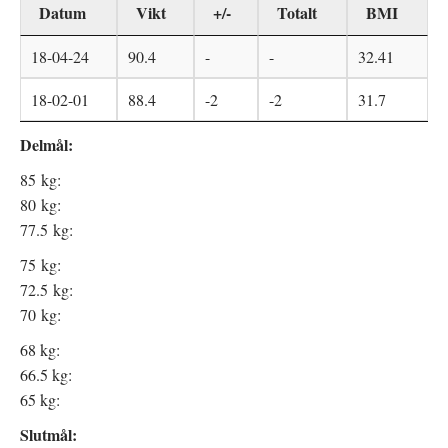
Datum
Vikt
+/-
Totalt
BMI
18-04-24
90.4
-
-
32.41
18-02-01
88.4
-2
-2
31.7
Delmål:
85 kg:
80 kg:
77.5 kg:
75 kg:
72.5 kg:
70 kg:
68 kg:
66.5 kg:
65 kg:
Slutmål: