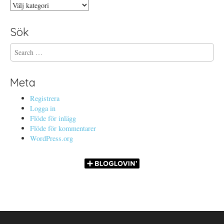
Kategorier
Sök
S
e
a
r
Meta
c
h
Registrera
f
Logga in
o
Flöde för inlägg
r
Flöde för kommentarer
:
WordPress.org