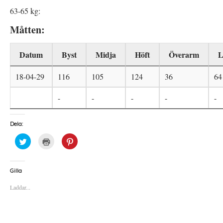
63-65 kg:
Måtten:
Datum
Byst
Midja
Höft
Överarm
L
18-04-29
116
105
124
36
64
-
-
-
-
-
Dela:
K
K
K
l
l
l
i
i
i
c
c
c
k
k
k
a
a
a
Gilla
f
f
f
ö
ö
ö
Laddar...
r
r
r
a
u
a
t
t
t
t
s
t
d
k
d
e
r
e