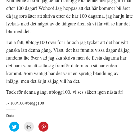
Mitt femte år som jag deltar i #blogg100, femte året jag går i mål
efter 100 dagar! Wohoo! Jag hoppas att det här kommer bli året
då jag fortsätter att skriva efter de här 100 dagarna, jag har ju inte
lyckats med det något av de tidigare åren så vi får väl se hur det
blir med det.
I alla fall, #blogg100 över för i år och jag tycker att det har gått
ganska lätt denna gång. Visst, det har funnits vissa dagar då jag
funderat lite över vad jag ska skriva men de flesta dagarna har
det bara vara att sätta sig framför datorn och så har orden
kommit. Som vanligt har det varit en spretig blandning av
inlägg, men det är ju så jag vill ha det.
Tack för denna gång, #blogg100, vi ses säkert igen nästa år!
›› 100/100 #blogg100
Dela:
K
K
K
l
l
l
i
i
i
c
c
c