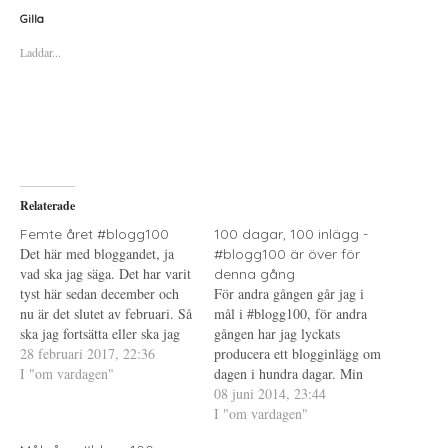
k
k
k
a
a
a
Gilla
f
f
f
ö
ö
ö
Laddar...
r
r
r
a
u
a
t
t
t
t
s
t
d
k
d
e
r
e
l
i
l
a
f
a
p
t
t
å
(
i
T
Ö
l
w
p
l
i
p
P
Relaterade
t
n
i
t
a
n
e
s
t
Femte året #blogg100
100 dagar, 100 inlägg -
r
i
e
Det här med bloggandet, ja
#blogg100 är över för
(
e
r
Ö
t
e
vad ska jag säga. Det har varit
denna gång
p
t
s
tyst här sedan december och
p
n
t
För andra gången går jag i
n
y
(
nu är det slutet av februari. Så
mål i #blogg100, för andra
a
t
Ö
s
t
p
ska jag fortsätta eller ska jag
gången har jag lyckats
i
f
p
sluta. På flera sätt skulle det
28 februari 2017, 22:36
e
ö
n
producera ett blogginlägg om
t
n
a
vara skönt att bara lägga ner
I "om vardagen"
dagen i hundra dagar. Min
t
s
s
n
t
i
sidan och strunta i att dela av
upplevelse är att det var
08 juni 2014, 23:44
y
e
e
mig…
t
r
t
svårare denna gång. Förra året
I "om vardagen"
t
)
t
var det jobbigt i början men
f
n