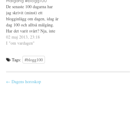
ö
y
Målgång #blogg100
det blev lättare under tiden
n
t
De senaste 100 dagarna har
s
t
dagarna gick, så var det…
t
f
jag skrivit (minst) ett
e
ö
blogginlägg om dagen, idag är
r
n
)
s
dag 100 och alltså målgång.
t
e
Har det varit svårt? Nja, inte
r
direkt. Jag skulle ljuga om jag
02 maj 2013, 23:18
)
sa att jag varje dag vetat precis
I "om vardagen"
vad jag skulle skriva om, men
i slutändan har det åtminstone
Tags:
#blogg100
kommit…
P
← Dagens horoskop
o
s
t
n
a
v