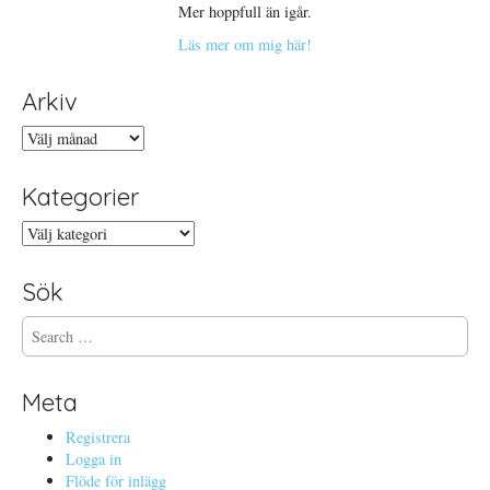
Mer hoppfull än igår.
Läs mer om mig här!
Arkiv
Arkiv
Kategorier
Kategorier
Sök
S
e
a
r
Meta
c
h
Registrera
f
Logga in
o
Flöde för inlägg