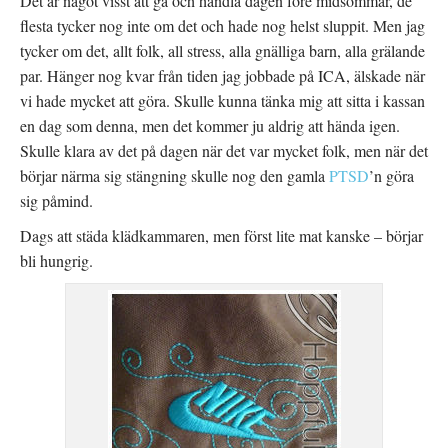
Det är något visst att gå och handla dagen före midsommar, de
flesta tycker nog inte om det och hade nog helst sluppit. Men jag
tycker om det, allt folk, all stress, alla gnälliga barn, alla grälande
par. Hänger nog kvar från tiden jag jobbade på ICA, älskade när
vi hade mycket att göra. Skulle kunna tänka mig att sitta i kassan
en dag som denna, men det kommer ju aldrig att hända igen.
Skulle klara av det på dagen när det var mycket folk, men när det
börjar närma sig stängning skulle nog den gamla
PTSD
’n göra
sig påmind.
Dags att städa klädkammaren, men först lite mat kanske – börjar
bli hungrig.