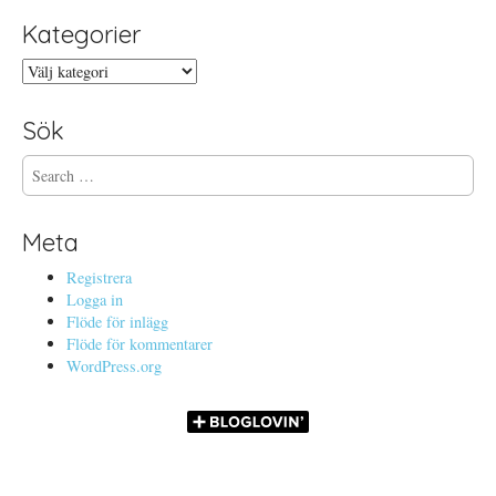
Kategorier
Kategorier
Sök
S
e
a
r
Meta
c
h
Registrera
f
Logga in
o
Flöde för inlägg
r
Flöde för kommentarer
:
WordPress.org