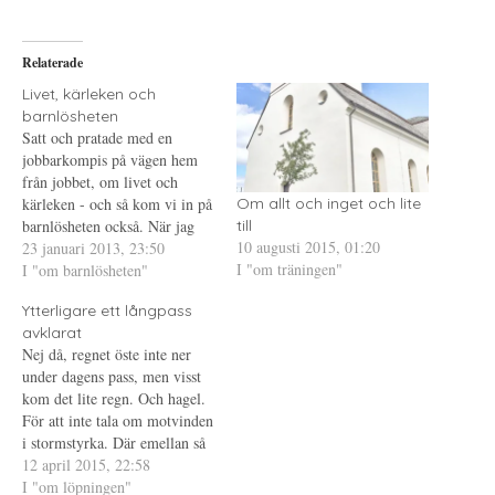
å
(
i
T
Ö
l
w
p
l
i
p
P
Relaterade
t
n
i
t
a
n
e
s
t
Livet, kärleken och
r
i
e
barnlösheten
(
e
r
Ö
t
e
Satt och pratade med en
p
t
s
jobbarkompis på vägen hem
p
n
t
n
y
(
från jobbet, om livet och
a
t
Ö
s
t
p
kärleken - och så kom vi in på
Om allt och inget och lite
i
f
p
barnlösheten också. När jag
e
ö
n
till
t
n
a
10 augusti 2015, 01:20
berättar att jag varit gift så är
23 januari 2013, 23:50
t
s
s
n
t
i
I "om träningen"
det många som som blir
I "om barnlösheten"
y
e
e
förvånade och höjer på
t
r
t
t
)
t
Ytterligare ett långpass
ögonbrynen och utbrister:
f
n
ö
y
avklarat
"Har du varit gift?" Man…
n
t
Nej då, regnet öste inte ner
s
t
t
f
under dagens pass, men visst
e
ö
kom det lite regn. Och hagel.
r
n
)
s
För att inte tala om motvinden
t
e
i stormstyrka. Där emellan så
r
sken dock solen större delen
12 april 2015, 22:58
)
av tiden och det var nästan lite
I "om löpningen"