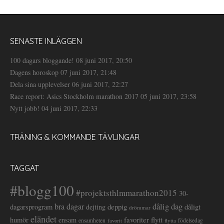
SENASTE INLÄGGEN
100 dagars bloggande!
08 juni 2017, 20:50
Dagens horoskop
07 juni 2017, 21:48
Dela sina upplevelser
06 juni 2017, 22:27
Race report: Asics Stockholm marathon 2017
05 juni 2017, 23:58
Nytt jobb!
04 juni 2017, 22:33
TRÄNING & KOMMANDE TÄVLINGAR
TAGGAT
#blogg100
#projektsthlmmarathon2015
30-
dålig dag
bra dagar
deppig
dagarsprogram
dejting
dåligt
drömmar
eländet
favoriter
flytt
humör
ensam
ensamheten
flytta
födelsedag
favorit