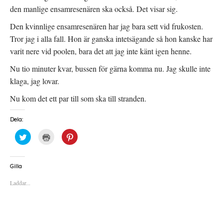
den manlige ensamresenären ska också. Det visar sig.
Den kvinnlige ensamresenären har jag bara sett vid frukosten.
Tror jag i alla fall. Hon är ganska intetsägande så hon kanske har
varit nere vid poolen, bara det att jag inte känt igen henne.
Nu tio minuter kvar, bussen för gärna komma nu. Jag skulle inte
klaga, jag lovar.
Nu kom det ett par till som ska till stranden.
Dela:
K
K
K
l
l
l
i
i
i
c
c
c
k
k
k
a
a
a
Gilla
f
f
f
ö
ö
ö
Laddar...
r
r
r
a
u
a
t
t
t
t
s
t
d
k
d
e
r
e
l
i
l