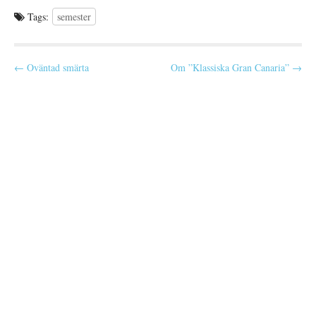
lite eftersom jag inte riktigt
Tags:
semester
är…
P
← Oväntad smärta
Om ”Klassiska Gran Canaria” →
o
s
t
n
a
v
i
g
a
t
i
o
n