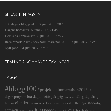
SENASTE INLÄGGEN
100 dagars bloggande!
08 juni 2017, 20:50
Dagens horoskop
07 juni 2017, 21:48
Dela sina upplevelser
06 juni 2017, 22:27
Race report: Asics Stockholm marathon 2017
05 juni 2017, 23:58
Nytt jobb!
04 juni 2017, 22:33
TRÄNING & KOMMANDE TÄVLINGAR
TAGGAT
#blogg100
#projektsthlmmarathon2015
30-
dålig dag
bra dagar
deppig
dagarsprogram
dejting
dåligt
drömmar
eländet
favoriter
flytt
humör
ensam
ensamheten
flytta
födelsedag
favorit
jobb
jobbet
horoskop
ledig
iPhone
kärlek
jul
lista
hosta
lägenhetsjakt