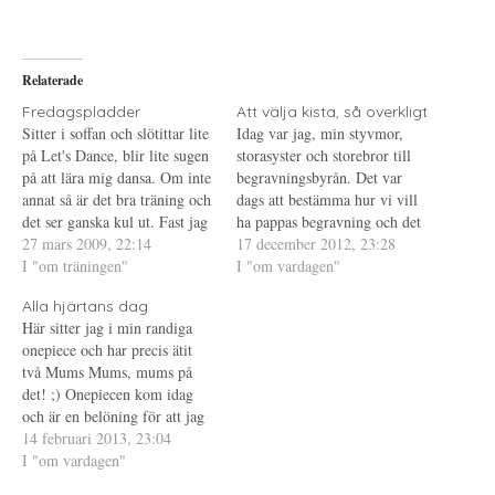
a
f
a
p
t
t
å
(
i
T
Ö
l
w
p
l
i
p
P
Relaterade
t
n
i
t
a
n
e
s
t
Fredagspladder
Att välja kista, så overkligt
r
i
e
Sitter i soffan och slötittar lite
Idag var jag, min styvmor,
(
e
r
Ö
t
e
på Let's Dance, blir lite sugen
storasyster och storebror till
p
t
s
på att lära mig dansa. Om inte
p
n
t
begravningsbyrån. Det var
n
y
(
annat så är det bra träning och
dags att bestämma hur vi vill
a
t
Ö
s
t
p
det ser ganska kul ut. Fast jag
ha pappas begravning och det
i
f
p
saknar Morgan Alling i
27 mars 2009, 22:14
e
ö
n
praktiska runt omkring. Jag,
17 december 2012, 23:28
t
n
a
finalen, han är bara bäst! På
I "om träningen"
som tycker att det är jobbigt
I "om vardagen"
t
s
s
n
t
i
tal om träning så var jag på…
att umgås med min familj i
y
e
e
Alla hjärtans dag
t
r
t
situationer där känslor är
t
)
t
Här sitter jag i min randiga
inblandade, tvingade mig själv
f
n
onepiece och har precis ätit
ö
y
att vara med.…
n
t
två Mums Mums, mums på
s
t
t
f
det! ;) Onepiecen kom idag
e
ö
och är en belöning för att jag
r
n
)
s
(nästan) nått mitt första
14 februari 2013, 23:04
t
e
delmål, det vill säga gått ner
I "om vardagen"
r
till 85 kg. Ja, jag tjuvstartade
)