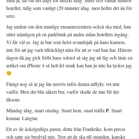
Jaha ja, då var det dags för utflykt idag. Sitter och väntar utanför
hotellet, tidig som vanligt (20 minuter idag, men hellre det än för
sen).
Jag undrar om den manlige ensamresenären också ska med, han
sitter nämligen på en parkbänk på andra sidan hotellets ingång.
Vi får väl se. Jag är hur som helst avundsjuk på hans kamera,
inte för att jag varit tillräckligt nära för att se vad han har. Härom
dagen då jag gick förbi hans solstol så såg jag att låg och läste en
artikel om iPhone 4 så helt fel smak kan han ju inte ha tycker jag.
Fånigt nog så är jag lite nervös inför denna utflykt, vet inte
varför. Men det blir säkert bra, varför skulle de inte bli det
liksom.
P
Måndag idag, snart onsdag. Snart hem, snart träffa
. Snart
kramar. Längtar.
Ett av de äckelgulliga paren, detta från Frankrike, kom precis
och satte sig bredvid mig. Tror att de ska till stranden, kanske