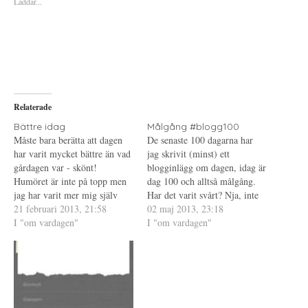
Laddar...
r
r
r
a
u
a
t
t
t
t
s
t
d
k
d
e
r
e
l
i
l
a
f
a
p
t
t
å
(
i
T
Ö
l
w
p
l
i
p
P
Relaterade
t
n
i
t
a
n
e
s
t
Bättre idag
Målgång #blogg100
r
i
e
Måste bara berätta att dagen
De senaste 100 dagarna har
(
e
r
Ö
t
e
har varit mycket bättre än vad
jag skrivit (minst) ett
p
t
s
gårdagen var - skönt!
p
n
t
blogginlägg om dagen, idag är
n
y
(
Humöret är inte på topp men
dag 100 och alltså målgång.
a
t
Ö
s
t
p
jag har varit mer mig själv
Har det varit svårt? Nja, inte
i
f
p
och jag tror att det har märkts
21 februari 2013, 21:58
e
ö
n
direkt. Jag skulle ljuga om jag
02 maj 2013, 23:18
t
n
a
också. Hade en bra dag på
I "om vardagen"
sa att jag varje dag vetat precis
I "om vardagen"
t
s
s
n
t
i
jobbet, trots att jag stod på
vad jag skulle skriva om, men
y
e
e
kärloperationer som jag
t
r
t
i slutändan har det åtminstone
t
)
t
ännu…
kommit…
f
n
ö
y
n
t
s
t
t
f
e
ö