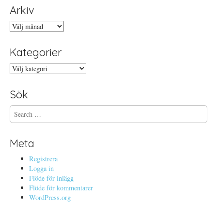
Arkiv
Arkiv
Kategorier
Kategorier
Sök
S
e
a
r
Meta
c
h
Registrera
f
Logga in
o
Flöde för inlägg
r
Flöde för kommentarer
:
WordPress.org