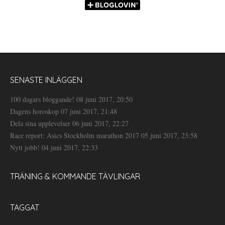
SENASTE INLÄGGEN
100 dagars bloggande!
08 juni 2017, 20:50
Dagens horoskop
07 juni 2017, 21:48
Dela sina upplevelser
06 juni 2017, 22:27
Race report: Asics Stockholm marathon 2017
05 juni 2017, 23:58
Nytt jobb!
04 juni 2017, 22:33
TRÄNING & KOMMANDE TÄVLINGAR
TAGGAT