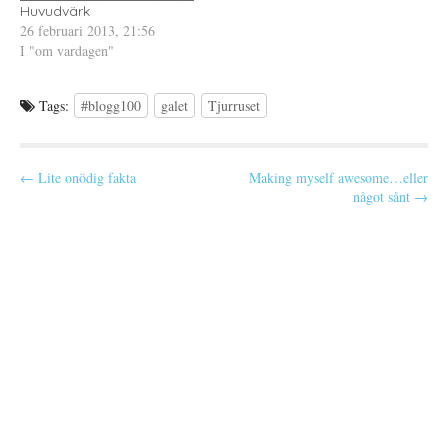
r
n
Huvudvärk
)
s
26 februari 2013, 21:56
t
e
I "om vardagen"
r
)
Tags:
#blogg100
galet
Tjurruset
P
← Lite onödig fakta
Making myself awesome…eller
något sånt →
o
s
t
n
a
v
i
g
a
t