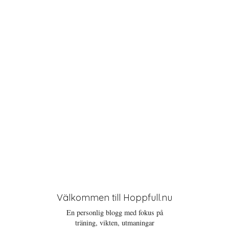
i
o
n
Välkommen till Hoppfull.nu
En personlig blogg med fokus på
träning, vikten, utmaningar