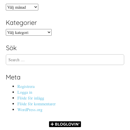
Arkiv
Kategorier
Kategorier
Sök
S
e
a
r
Meta
c
h
Registrera
f
Logga in
o
Flöde för inlägg
r
Flöde för kommentarer
:
WordPress.org