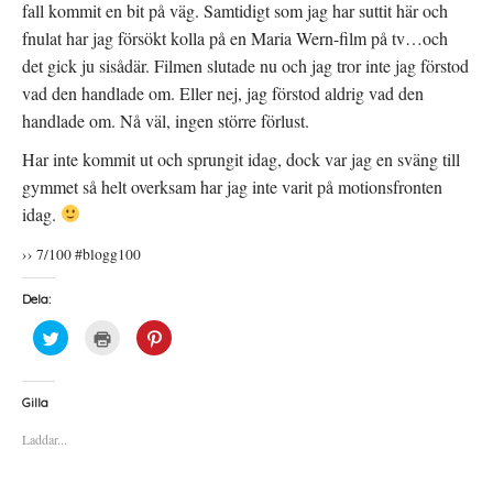
fall kommit en bit på väg. Samtidigt som jag har suttit här och
fnulat har jag försökt kolla på en Maria Wern-film på tv…och
det gick ju sisådär. Filmen slutade nu och jag tror inte jag förstod
vad den handlade om. Eller nej, jag förstod aldrig vad den
handlade om. Nå väl, ingen större förlust.
Har inte kommit ut och sprungit idag, dock var jag en sväng till
gymmet så helt overksam har jag inte varit på motionsfronten
idag.
›› 7/100 #blogg100
Dela:
K
K
K
l
l
l
i
i
i
c
c
c
k
k
k
a
a
a
Gilla
f
f
f
ö
ö
ö
Laddar...
r
r
r
a
u
a
t
t
t
t
s
t
d
k
d