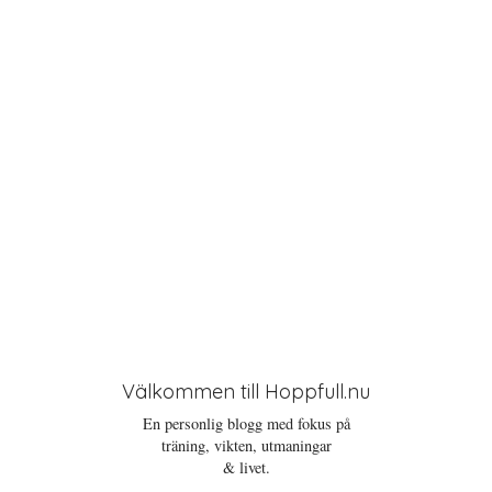
i
o
n
Välkommen till Hoppfull.nu
En personlig blogg med fokus på
träning, vikten, utmaningar
& livet.