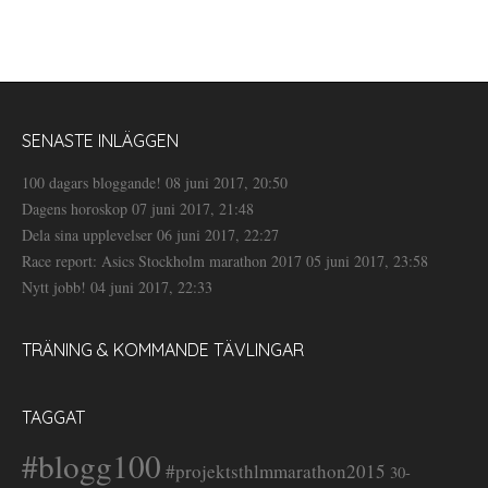
SENASTE INLÄGGEN
100 dagars bloggande!
08 juni 2017, 20:50
Dagens horoskop
07 juni 2017, 21:48
Dela sina upplevelser
06 juni 2017, 22:27
Race report: Asics Stockholm marathon 2017
05 juni 2017, 23:58
Nytt jobb!
04 juni 2017, 22:33
TRÄNING & KOMMANDE TÄVLINGAR
TAGGAT
#blogg100
#projektsthlmmarathon2015
30-