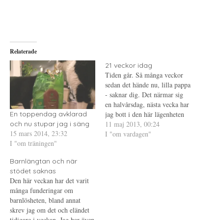
e
r
e
l
i
l
a
f
a
p
t
t
å
(
i
T
Ö
l
w
p
l
i
p
P
Relaterade
t
n
i
t
a
n
e
s
t
21 veckor idag
r
i
e
Tiden går. Så många veckor
(
e
r
Ö
t
e
sedan det hände nu, lilla pappa
p
t
s
p
n
t
- saknar dig. Det närmar sig
n
y
(
en halvårsdag, nästa vecka har
a
t
Ö
s
t
p
jag bott i den här lägenheten
En toppendag avklarad
i
f
p
e
ö
n
ett halvår. Då är det också ett
11 maj 2013, 00:24
och nu stupar jag i säng
t
n
a
15 mars 2014, 23:32
halvår sedan jag såg dig i
I "om vardagen"
t
s
s
n
t
i
I "om träningen"
livet. Ett halvår? Hur kan det
y
e
e
t
r
t
redan vara ett…
t
)
t
Barnlängtan och när
f
n
ö
y
stödet saknas
n
t
Den här veckan har det varit
s
t
t
f
många funderingar om
e
ö
barnlösheten, bland annat
r
n
)
s
skrev jag om det och eländet
t
e
tidigare i veckan. Jag har även