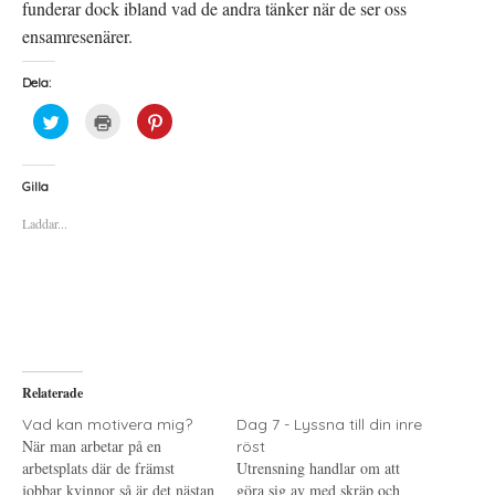
funderar dock ibland vad de andra tänker när de ser oss
ensamresenärer.
Dela:
K
K
K
l
l
l
i
i
i
c
c
c
k
k
k
a
a
a
Gilla
f
f
f
ö
ö
ö
Laddar...
r
r
r
a
u
a
t
t
t
t
s
t
d
k
d
e
r
e
l
i
l
a
f
a
p
t
t
å
(
i
T
Ö
l
w
p
l
i
p
P
Relaterade
t
n
i
t
a
n
e
s
t
Vad kan motivera mig?
Dag 7 - Lyssna till din inre
r
i
e
När man arbetar på en
röst
(
e
r
Ö
t
e
arbetsplats där de främst
Utrensning handlar om att
p
t
s
jobbar kvinnor så är det nästan
p
n
t
göra sig av med skräp och