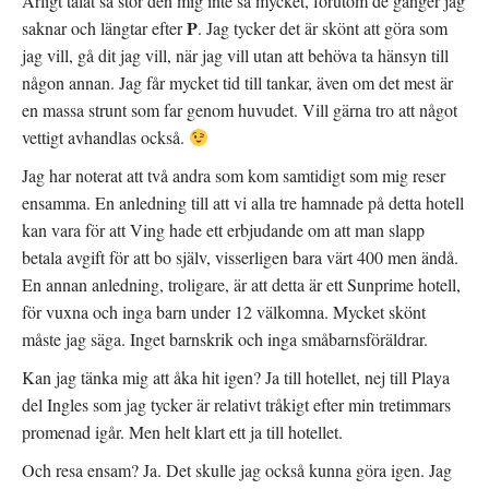
Ärligt talat så stör den mig inte så mycket, förutom de gånger jag
P
saknar och längtar efter
. Jag tycker det är skönt att göra som
jag vill, gå dit jag vill, när jag vill utan att behöva ta hänsyn till
någon annan. Jag får mycket tid till tankar, även om det mest är
en massa strunt som far genom huvudet. Vill gärna tro att något
vettigt avhandlas också.
Jag har noterat att två andra som kom samtidigt som mig reser
ensamma. En anledning till att vi alla tre hamnade på detta hotell
kan vara för att Ving hade ett erbjudande om att man slapp
betala avgift för att bo själv, visserligen bara värt 400 men ändå.
En annan anledning, troligare, är att detta är ett Sunprime hotell,
för vuxna och inga barn under 12 välkomna. Mycket skönt
måste jag säga. Inget barnskrik och inga småbarnsföräldrar.
Kan jag tänka mig att åka hit igen? Ja till hotellet, nej till Playa
del Ingles som jag tycker är relativt tråkigt efter min tretimmars
promenad igår. Men helt klart ett ja till hotellet.
Och resa ensam? Ja. Det skulle jag också kunna göra igen. Jag