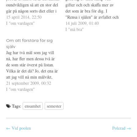
n
y
(
oundvikligen så att en stor del
gifter och och skaffa mer av
a
t
Ö
s
t
p
går på någon sorts diet eller i
det som är bra för dig. I
i
f
p
alla fall försöker gå ner i vikt.
15 april 2014, 22:50
e
ö
n
"Rensa i själen" är avfallet och
t
n
a
Att vara den då som vill gå
I "om vardagen"
gifterna de negativa tankar
14 juli 2009, 01:40
t
s
s
n
t
i
ner i vikt/komma i form, men
och de självpåtagna
I "må bra"
y
e
e
ändå inte…
t
r
t
begränsningar som finns i ditt
t
)
t
Om att förstöra för sig
sinne; och det goda är allt som
f
n
ö
y
själv
är positivt,…
n
t
Jag har två mål som jag vill
s
t
t
f
nå, har fler men dessa två är
e
ö
de som står överst på listan.
r
n
)
s
Vilka är det då? Jo, det ena är
t
e
att jag vill nå min målvikt,
r
något jag försökt nå sedan
21 september 2009, 00:32
)
2001. Det andra att jag vill
I "om vardagen"
flytta till en lägenhet som…
Tags:
ensamhet
semester
P
← Vid poolen
Polerad →
o