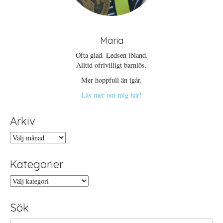
Maria
Ofta glad. Ledsen ibland.
Alltid ofrivilligt barnlös.
Mer hoppfull än igår.
Läs mer om mig här!
Arkiv
Arkiv
Kategorier
Kategorier
Sök
S