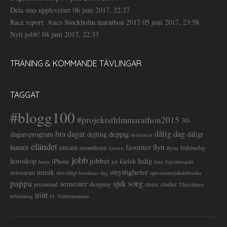
Dela sina upplevelser
06 juni 2017, 22:27
Race report: Asics Stockholm marathon 2017
05 juni 2017, 23:58
Nytt jobb!
04 juni 2017, 22:33
TRÄNING & KOMMANDE TÄVLINGAR
TAGGAT
#blogg100
#projektsthlmmarathon2015
30-
dålig dag
bra dagar
deppig
dagarsprogram
dejting
dåligt
drömmar
eländet
favoriter
flytt
humör
ensam
ensamheten
flytta
födelsedag
favorit
jobb
jobbet
horoskop
ledig
iPhone
kärlek
jul
lista
hosta
lägenhetsjakt
onyttigheter
musik
missarna
ofrivilligt barnlösas dag
operationssjuksköterska
pappa
sorg
semester
sjuk
stress
studier
promenad
shopping
TJejvättern
trött
tv
tröstätning
Vätternrundan