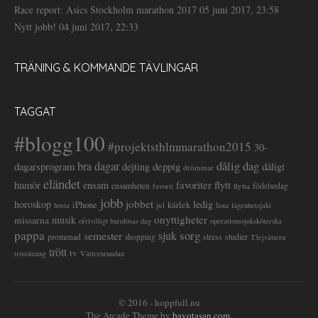
Race report: Asics Stockholm marathon 2017
05 juni 2017, 23:58
Nytt jobb!
04 juni 2017, 22:33
TRÄNING & KOMMANDE TÄVLINGAR
TAGGAT
#blogg100
#projektsthlmmarathon2015
30-
dålig dag
bra dagar
deppig
dagarsprogram
dejting
dåligt
drömmar
eländet
favoriter
flytt
humör
ensam
ensamheten
flytta
födelsedag
favorit
jobb
jobbet
horoskop
ledig
iPhone
kärlek
jul
lista
hosta
lägenhetsjakt
onyttigheter
musik
missarna
ofrivilligt barnlösas dag
operationssjuksköterska
pappa
sorg
semester
sjuk
stress
studier
promenad
shopping
TJejvättern
trött
tv
tröstätning
Vätternrundan
© 2016 - hoppfull.nu
The Arcade Theme by
bavotasan.com
.