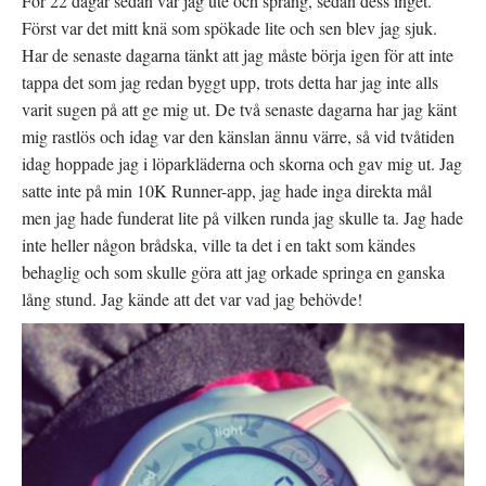
För 22 dagar sedan var jag ute och sprang, sedan dess inget.
Först var det mitt knä som spökade lite och sen blev jag sjuk.
Har de senaste dagarna tänkt att jag måste börja igen för att inte
tappa det som jag redan byggt upp, trots detta har jag inte alls
varit sugen på att ge mig ut. De två senaste dagarna har jag känt
mig rastlös och idag var den känslan ännu värre, så vid tvåtiden
idag hoppade jag i löparkläderna och skorna och gav mig ut. Jag
satte inte på min 10K Runner-app, jag hade inga direkta mål
men jag hade funderat lite på vilken runda jag skulle ta. Jag hade
inte heller någon brådska, ville ta det i en takt som kändes
behaglig och som skulle göra att jag orkade springa en ganska
lång stund. Jag kände att det var vad jag behövde!