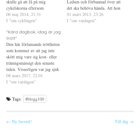
skulle gå att få på mig
Ledsen och förbannad över att
a
t
Ö
s
t
p
cykelskorna eftersom
det ska behöva hända. Att hon
i
f
p
skavsåret på speciellt vänster
06 maj 2014, 21:31
e
ö
n
inte fick kontaktförbud är
01 mars 2013, 23:26
t
n
a
fot är lite motvillig till att
I "om cyklingen"
obegripligt, kanske inte hade
I "om vardagen"
t
s
s
n
t
i
läka. Därför provade jag
hjälpt ändå men hon borde ha
y
e
e
"Kära dagbok, idag är jag
skorna innan jag klädde på
t
r
t
fått det. Så många andra
t
)
t
trött"
mig för att se hur det
skriver säkert klokare saker
f
n
Den här förlamande tröttheten
ö
y
fungerade…
om detta…
n
t
som kommer av att jag inte
s
t
t
f
skött mig vare sig kost- eller
e
ö
träningsmässigt den senaste
r
n
)
s
tiden. Visserligen var jag sjuk
t
e
förra veckan och det gör mig
08 mars 2017, 22:01
r
lite tröttare än vanligt men till
I "om vardagen"
)
största delen beror det på ett
enkelt faktum - jag tränar och
Tags:
#blogg100
äter inte…
P
← Ny favorit!
Till dig →
o
s