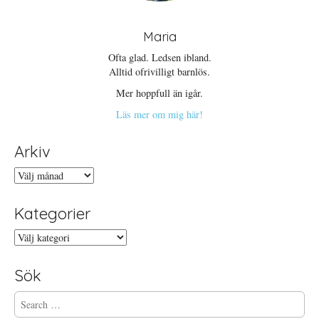
Maria
Ofta glad. Ledsen ibland.
Alltid ofrivilligt barnlös.
Mer hoppfull än igår.
Läs mer om mig här!
Arkiv
Arkiv
Kategorier
Kategorier
Sök
S
e