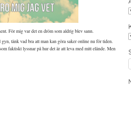
A
 sent. För mig var det en dröm som aldrig blev sann.
K
ll gyn, tänk vad bra att man kan göra saker online nu för tiden.
 som faktiskt lyssnar på hur det är att leva med mitt elände. Men
S
e
a
r
c
h
f
o
r
: