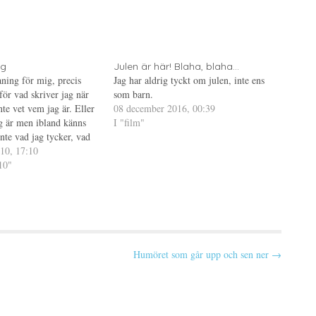
ig
Julen är här! Blaha, blaha...
ning för mig, precis
Jag har aldrig tyckt om julen, inte ens
för vad skriver jag när
som barn.
nte vet vem jag är. Eller
08 december 2016, 00:39
g är men ibland känns
I "film"
 inte vad jag tycker, vad
g tänker... Kanske jag
10, 17:10
öra…
10"
Humöret som går upp och sen ner →