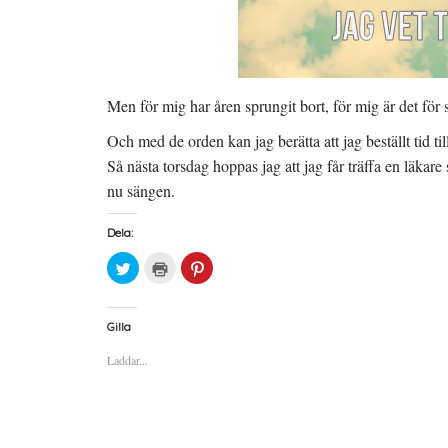
Men för mig har åren sprungit bort, för mig är det för
Och med de orden kan jag berätta att jag beställt tid ti
Så nästa torsdag hoppas jag att jag får träffa en läkare
nu sängen.
Dela:
K
K
K
l
l
l
i
i
i
c
c
c
k
k
k
a
a
a
Gilla
f
f
f
ö
ö
ö
Laddar...
r
r
r
a
u
a
t
t
t
t
s
t
d
k
d
e
r
e
l
i
l
a
f
a