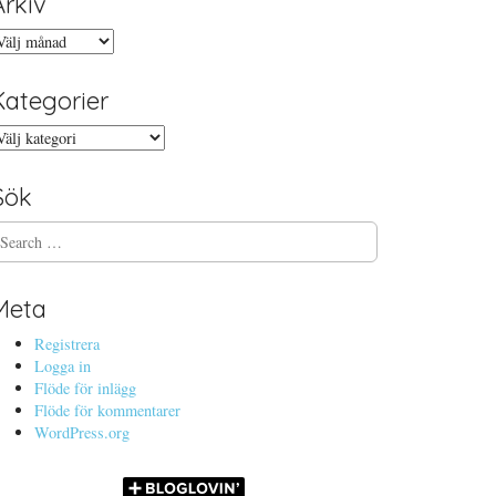
Arkiv
rkiv
Kategorier
ategorier
Sök
Meta
Registrera
Logga in
Flöde för inlägg
Flöde för kommentarer
WordPress.org