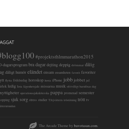
TAGGAT
#blogg100
#projektsthlmmarathon2015
dålig
bra dagar
deppig
0-dagarsprogram
dejting
drömmar
eländet
ag
favoriter
dåligt humör
ensam
ensamheten
favorit
jobb
lytt
jobbet
horoskop
iPhone
flytta
födelsedag
jul
hosta
ledig
musik
missarna
ärlek
lista
lägenhetsjakt
ofrivilligt barnlösas dag
pappa
semester
nyttigheter
promenad
operationssjuksköterska
sorg
sjuk
trött
tv
stress
studier
hopping
TJejvättern
tröstätning
ätternrundan
The Arcade Theme by
bavotasan.com
.