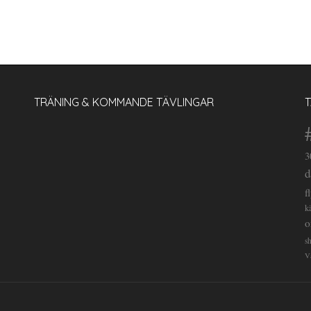
TRÄNING & KOMMANDE TÄVLINGAR
3
d
f
k
o
s
V