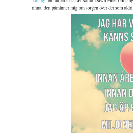
Till dig
, en underbar låt av Sarah Dawn Finer om läng
rinna, den påminner mig om sorgen över det som aldri