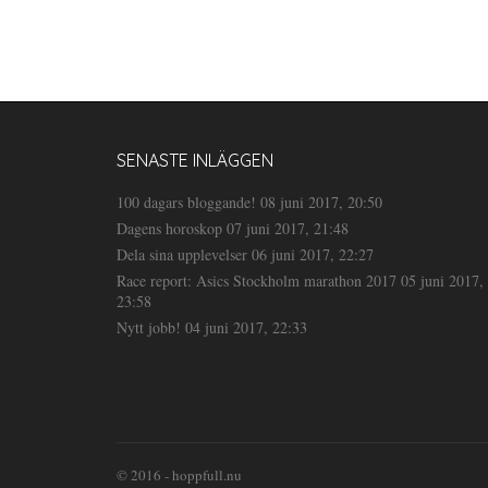
SENASTE INLÄGGEN
100 dagars bloggande!
08 juni 2017, 20:50
Dagens horoskop
07 juni 2017, 21:48
Dela sina upplevelser
06 juni 2017, 22:27
Race report: Asics Stockholm marathon 2017
05 juni 2017,
23:58
Nytt jobb!
04 juni 2017, 22:33
© 2016 - hoppfull.nu