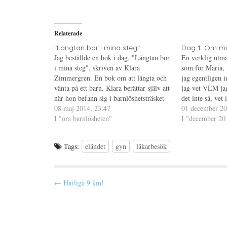
p
t
t
å
(
i
T
Ö
l
w
p
l
i
p
P
Relaterade
t
n
i
t
a
n
e
s
t
"Längtan bor i mina steg"
Dag 1: Om m
r
i
e
Jag beställde en bok i dag, "Längtan bor
En verklig utma
(
e
r
Ö
t
e
i mina steg", skriven av Klara
som för Maria, 
p
t
s
Zimmergren. En bok om att längta och
p
n
t
jag egentligen i
n
y
(
vänta på ett barn. Klara berättar själv att
jag vet VEM ja
a
t
Ö
s
t
p
när hon befann sig i barnlöshetsträsket
det inte så, vet
i
f
p
hade velat läsa en bok om någon som
08 maj 2014, 23:47
e
ö
n
jag vill, vad ja
01 december 20
t
n
a
var i samma situation och av egen…
I "om barnlösheten"
skulle ta och g
I "december 20
t
s
s
n
t
i
y
e
e
t
r
t
t
)
t
Tags:
eländet
gyn
läkarbesök
f
n
ö
y
n
t
s
t
t
f
P
e
ö
← Härliga 9 km!
r
n
)
s
o
t
e
s
r
)
t