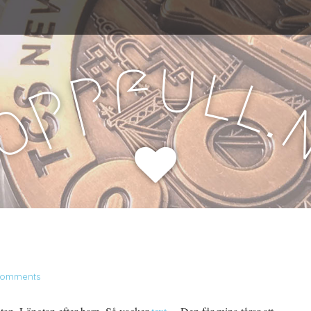
u
f
l
p
l
p
.
o
H
Comments