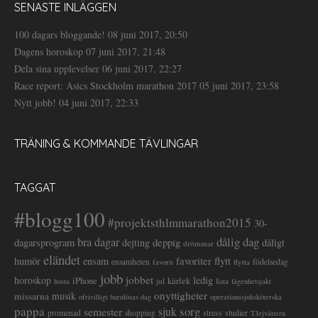
SENASTE INLÄGGEN
100 dagars bloggande!
08 juni 2017, 20:50
Dagens horoskop
07 juni 2017, 21:48
Dela sina upplevelser
06 juni 2017, 22:27
Race report: Asics Stockholm marathon 2017
05 juni 2017, 23:58
Nytt jobb!
04 juni 2017, 22:33
TRÄNING & KOMMANDE TÄVLINGAR
TAGGAT
#blogg100
#projektsthlmmarathon2015
30-
dålig dag
bra dagar
deppig
dagarsprogram
dejting
dåligt
drömmar
eländet
favoriter
flytt
humör
ensam
ensamheten
flytta
födelsedag
favorit
jobb
jobbet
horoskop
ledig
iPhone
kärlek
jul
lista
hosta
lägenhetsjakt
onyttigheter
musik
missarna
ofrivilligt barnlösas dag
operationssjuksköterska
pappa
sorg
semester
sjuk
stress
studier
promenad
shopping
TJejvättern