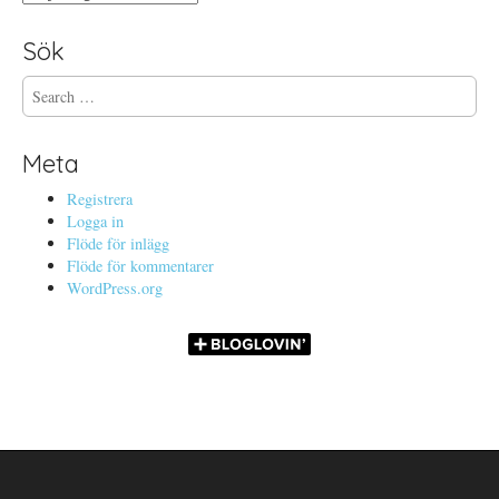
Sök
S
e
a
r
Meta
c
h
Registrera
f
Logga in
o
Flöde för inlägg
r
Flöde för kommentarer
:
WordPress.org