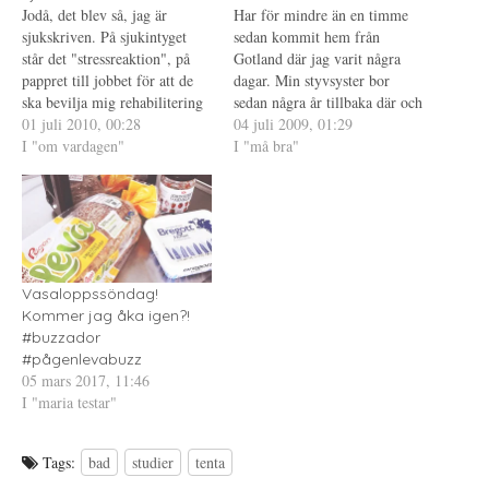
r
i
e
Jodå, det blev så, jag är
Har för mindre än en timme
(
e
r
Ö
t
e
sjukskriven. På sjukintyget
sedan kommit hem från
p
t
s
står det "stressreaktion", på
p
n
t
Gotland där jag varit några
n
y
(
pappret till jobbet för att de
dagar. Min styvsyster bor
a
t
Ö
s
t
p
ska bevilja mig rehabilitering
sedan några år tillbaka där och
i
f
p
står det "svår krisreaktion med
01 juli 2010, 00:28
e
ö
n
jag har varit allt för dålig att
04 juli 2009, 01:29
t
n
a
inga andra utlösande faktorer
I "om vardagen"
hälsa på, det här var faktiskt
I "må bra"
t
s
s
n
t
i
än arbetssituationen". Den
min första besök trots att hon
y
e
e
rehabilitering som det är tal
t
r
t
bott där ett par år. Förra…
t
)
t
om är samtalsstöd med
f
n
ö
y
beteendevetare, ungefär
n
t
liknande den jag fick…
s
t
t
f
e
ö
r
n
Vasaloppssöndag!
)
s
Kommer jag åka igen?!
t
e
#buzzador
r
)
#pågenlevabuzz
05 mars 2017, 11:46
I "maria testar"
Tags:
bad
studier
tenta