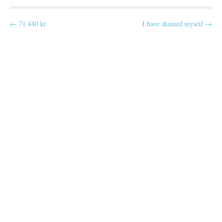
P
← 71 440 kr
I have shamed myself →
o
s
t
n
a
v
i
g
a
t
i
o
n