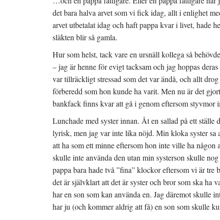
…och en pappa fattigare. Eller en pappa fattigare har 
det bara halva arvet som vi fick idag, allt i enlighet me
arvet utbetalat idag och haft pappa kvar i livet, hade h
släkten blir så gamla.
Hur som helst, tack vare en ursnäll kollega så behövde 
– jag är henne för evigt tacksam och jag hoppas deras 
var tillräckligt stressad som det var ändå, och allt drog
förberedd som hon kunde ha varit. Men nu är det gjort i
bankfack finns kvar att gå i genom eftersom styvmor in
Lunchade med syster innan. Åt en sallad på ett ställe d
lyrisk, men jag var inte lika nöjd. Min kloka syster sa
att ha som ett minne eftersom hon inte ville ha någon 
skulle inte använda den utan min systerson skulle nog f
pappa bara hade två ”fina” klockor eftersom vi är tre 
det är självklart att det är syster och bror som ska ha 
har en son som kan använda en. Jag däremot skulle int
har ju (och kommer aldrig att få) en son som skulle k