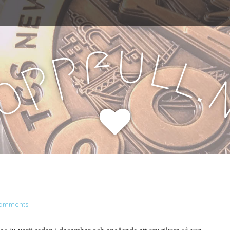
u
f
l
p
l
p
.
o
H
omments