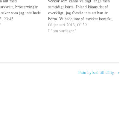
å allt med
veckor som känns väldigt långa men
arvsrätt, bröstarvingar
samtidigt korta. Ibland känns det så
..saker som jag inte hade
overkligt, jag förstår inte att han är
åt innan pappa dog.
3, 23:45
borta. Vi hade inte så mycket kontakt,
tt jag inte har någon
"
vi pratade ibland någon gång per månad
06 januari 2013, 00:39
a vecka var det ju…
men oftast var det nog varannan. Jag
I "om vardagen"
träffade honom…
Från hyfsad till dålig →