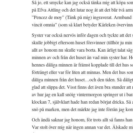
Så jo, ett smycke kan jag också tänka mig att köpa so
på Efva Attling och det lutar nog åt att det blir två ar
”Pencez de moy” (Tänk på mig) ingraverat. Armband
vincit omnia” (som så klart betyder Kärleken övervinnar
Syster var också nervös inför dagen och tyckte att det sk
skulle jobbigt eftersom huset försvinner (tillhör ju min
allt av honom nu skulle vara borta. Kan ärligt talat säg
minnen av och från det huset än vad min syster har. Ho
hennes dåliga minnen är främst kopplade till det hus so
förträngt eller var för liten att minnas. Men det hus s
dåliga minnen från det huset…och den tiden. Så dåligt 
glad att slippa det. Visst finns det även bra stunder a
av hur jag en kall snöig vintermorgon springer ut i bar
klockan 7, självklart hade han redan börjat dricka. Så
snö på marken, men det märkte jag inte förrän jag kom
Och ändå saknar jag honom, för trots allt så fanns han
Var stolt över mig när ingen annan var det. Älskade mig