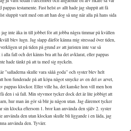
jag ju varit sedan i december och angående ett arv rikare så var
d pappas testamente. Fast helst av allt hade jag sluppit att få
elst sluppit varit med om att han dog så ung när alla på hans sida
jag inte åka in till jobbet för att jobba några timmar på kvällen
kväll blev lugn. Jag slapp därför känna mig stressad över tiden,
 verkligen ut på tiden på grund av att juristen inte var så
 alla fall och det känns bra att ha det avklarat, eller pappas
te hade tänkt på att ta med sig nyckeln.
är ”salladerna skulle vara sååå goda” och syster blev helt
 att hon funderade på att köpa något smycke av en del av arvet,
av pappas klockor. Eller ville ha, det kanske hon vill men hon
å den i så fall. Min styvmor tycker dock det är lite jobbigt att
barn, hur man än gör så blir ju någon utan. Jag däremot tycker
var sin klocka eftersom 1. bror kan använda den själv 2. syster
e använda den utan klockan skulle bli liggande i en låda, jag
unna använda den. Tyvärr.