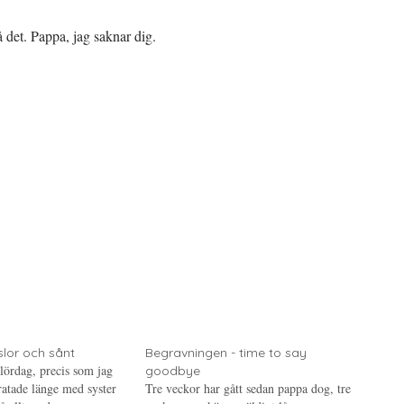
å det. Pappa, jag saknar dig.
slor och sånt
Begravningen - time to say
lördag, precis som jag
goodbye
atade länge med syster
Tre veckor har gått sedan pappa dog, tre