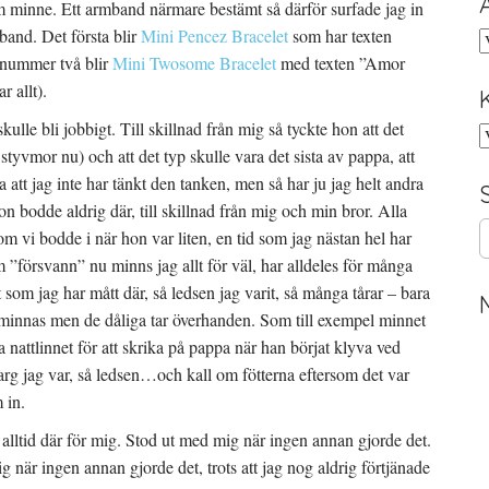
m minne. Ett armband närmare bestämt så därför surfade jag in
mband. Det första blir
Mini Pencez Bracelet
som har texten
A
 nummer två blir
Mini Twosome Bracelet
med texten ”Amor
 allt).
ulle bli jobbigt. Till skillnad från mig så tyckte hon att det
K
 styvmor nu) och att det typ skulle vara det sista av pappa, att
a att jag inte har tänkt den tanken, men så har ju jag helt andra
n bodde aldrig där, till skillnad från mig och min bror. Alla
S
m vi bodde i när hon var liten, en tid som jag nästan hel har
e
om ”försvann” nu minns jag allt för väl, har alldeles för många
a
som jag har mått där, så ledsen jag varit, så många tårar – bara
r
c
tt minnas men de dåliga tar överhanden. Som till exempel minnet
h
a nattlinnet för att skrika på pappa när han börjat klyva ved
f
 arg jag var, så ledsen…och kall om fötterna eftersom det var
o
 in.
r
:
 alltid där för mig. Stod ut med mig när ingen annan gjorde det.
 när ingen annan gjorde det, trots att jag nog aldrig förtjänade