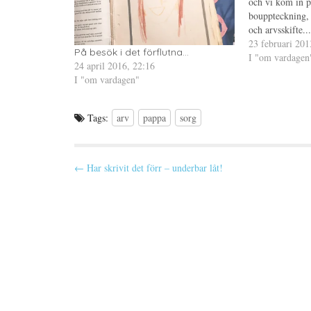
p
n
t
och vi kom in p
n
y
(
bouppteckning, 
a
t
Ö
s
t
p
och arvsskifte..
i
f
p
e
ö
n
ägnat en tanke 
23 februari 201
t
n
a
På besök i det förflutna...
Måste erkänna a
I "om vardagen
t
s
s
24 april 2016, 22:16
n
t
i
koll alls. Denn
y
e
e
I "om vardagen"
t
r
t
t
)
t
f
n
ö
y
Tags:
arv
pappa
sorg
n
t
s
t
t
f
e
ö
r
n
)
s
P
← Har skrivit det förr – underbar låt!
t
e
o
r
)
s
t
n
a
v
i