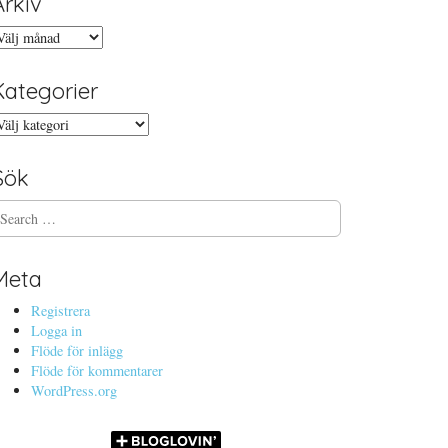
Arkiv
rkiv
Kategorier
ategorier
Sök
Meta
Registrera
Logga in
Flöde för inlägg
Flöde för kommentarer
WordPress.org