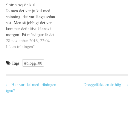
f
n
ö
y
Spinning är kul!
n
t
Jo men det var ju kul med
s
t
t
f
spinning, det var länge sedan
e
ö
sist. Men så jobbigt det var,
r
n
)
s
kommer definitivt kännas i
t
e
morgon! På måndagar är det
r
min favoritinstruktör som kör
28 november 2016, 22:04
)
Spinning puls så jag brukar
I "om träningen"
(eller brukade, det var ett tag
sedan sist) försöka gå på
Tags:
#blogg100
måndagar. Ska försöka…
P
← Hur var det med träningen
Dreggelfaktorn är hög! →
igen?
o
s
t
n
a
v