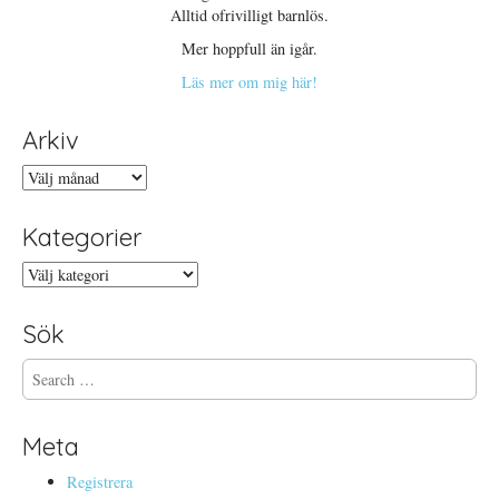
Alltid ofrivilligt barnlös.
Mer hoppfull än igår.
Läs mer om mig här!
Arkiv
Arkiv
Kategorier
Kategorier
Sök
S
e
a
r
Meta
c
h
Registrera