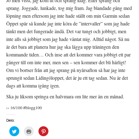
Jo men visst, jag kom ut och sprang idag. Eller sprang och
sprang. Joggade, lunkade, tog mig fram. Jag blandade gång med
löpning men eftersom jag inte hade ställt om min Garmin sedan
Öppet spår så kunde jag inte köra de ”intervaller” som jag hade
tänkt men det fungerade ändå. Det var tungt och jobbigt, men
inte alls så jobbigt som jag hade väntat mig. Alltid något. Så nu
är det bara att planera hur jag ska lägga upp träningen den
kommande tiden… Och inse att det kommer vara jobbigt ett par
gånger till om inte mer, men sen – sen kommer det bli härligt!
Om vi bortser från att jag sprang på nyårsafton så har jag inte
sprungit sedan Lidingöloppet, det är ju ett tag sedan. Nu är det
dags att komma igång igen.
Ska ju liksom springa en halvmara om lite mer än en månad.
›› 16/100 #blogg100
Dela:
K
K
K
l
l
l
i
i
i