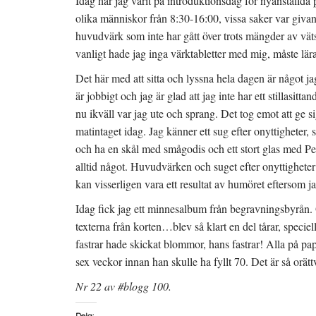
Idag har jag varit på introduktionsdag för nyanställda p
olika människor från 8:30-16:00, vissa saker var givand
huvudvärk som inte har gått över trots mängder av v
vanligt hade jag inga värktabletter med mig, måste lära
Det här med att sitta och lyssna hela dagen är något jag
är jobbigt och jag är glad att jag inte har ett stillasit
nu ikväll var jag ute och sprang. Det tog emot att ge
matintaget idag. Jag känner ett sug efter onyttigheter, 
och ha en skål med smågodis och ett stort glas med Pep
alltid något. Huvudvärken och suget efter onyttigheter 
kan visserligen vara ett resultat av humöret eftersom jag
Idag fick jag ett minnesalbum från begravningsbyrån
texterna från korten…blev så klart en del tårar, specie
fastrar hade skickat blommor, hans fastrar! Alla på pa
sex veckor innan han skulle ha fyllt 70. Det är så orät
Nr 22 av #blogg 100.
Dela: