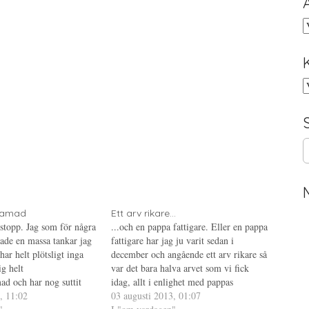
A
K
S
e
a
r
c
h
rlamad
Ett arv rikare...
 stopp. Jag som för några
...och en pappa fattigare. Eller en pappa
f
ade en massa tankar jag
fattigare har jag ju varit sedan i
o
har helt plötsligt inga
december och angående ett arv rikare så
r
g helt
var det bara halva arvet som vi fick
:
ad och har nog suttit
idag, allt i enlighet med pappas
kärmen i 10 minuter utan
, 11:02
testamente. Fast helst av allt hade jag
03 augusti 2013, 01:07