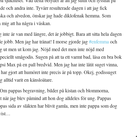
å sjukhuset. Vad detta betyder är att jag suttit och lyssnat på
e och andra inte. Tyvärr resulterade dagen i att jag fick
ätska och alvedon, önskar jag hade diklofenak hemma. Som
 mig att ha några i väskan.
 inte är van med längre, det är jobbigt. Bara att sitta hela dagen
tande jobb. Men jag har tränat! I morse gjorde jag
#enfemma
och
 sig ut men ut kom jag. Nöjd med det men inte nöjd med
speciellt smågodis. Sugen på att ta ett varmt bad, läsa en bra bok
si Max på en pall bredvid. Men jag har inte låtit suget vinna,
har gjort att humöret inte precis är på topp. Okej, godissuget
 alltid varit en känsloätare.
. Om pappas begravning, bilder på kistan och blommorna,
llt när jag blev påmind att hon dog alldeles för ung. Pappas
ppas sida av släkten har blivit gamla, men inte pappa som dog
tvist…