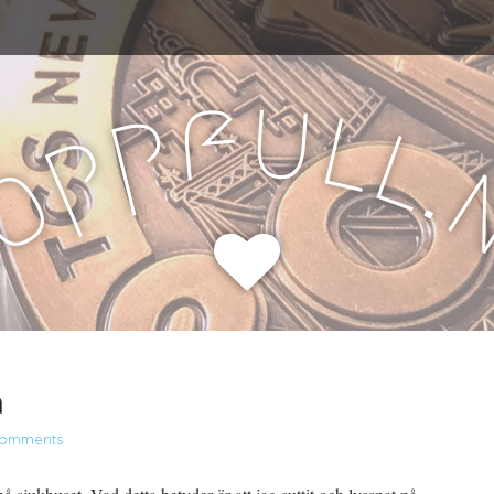
u
f
l
p
l
p
.
o
H
n
Comments