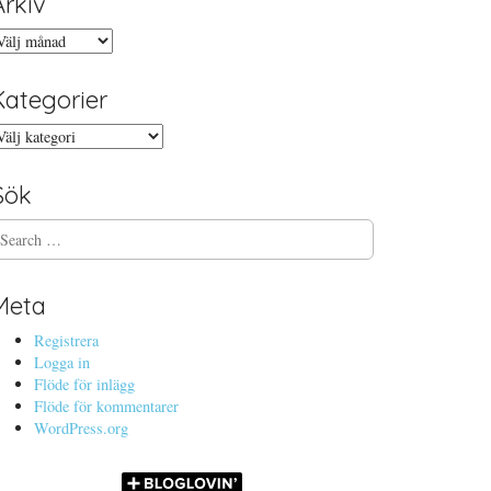
Arkiv
rkiv
Kategorier
ategorier
Sök
Meta
Registrera
Logga in
Flöde för inlägg
Flöde för kommentarer
WordPress.org