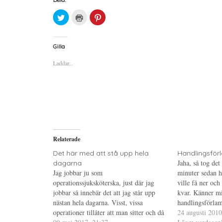
K
K
K
l
l
l
i
i
i
c
c
c
k
k
k
a
a
a
Gilla
f
f
f
ö
ö
ö
Laddar...
r
r
r
a
u
a
t
t
t
t
s
t
d
k
d
e
r
e
l
i
l
a
f
a
p
t
t
å
(
i
T
Ö
l
w
p
l
i
p
P
Relaterade
t
n
i
t
a
n
e
s
t
Det här med att stå upp hela
Handlingsfö
r
i
e
Jaha, så tog det
dagarna
(
e
r
Ö
t
e
Jag jobbar ju som
minuter sedan h
p
t
s
operationssjuksköterska, just där jag
p
n
t
ville få ner och 
n
y
(
jobbar så innebär det att jag står upp
kvar. Känner mi
a
t
Ö
s
t
p
nästan hela dagarna. Visst, vissa
handlingsförlam
i
f
p
operationer tillåter att man sitter och då
e
ö
n
och tittat på s
24 augusti 2010
t
n
a