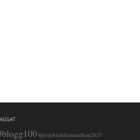
TAGGAT
#blogg100
#projektsthlmmarathon2015