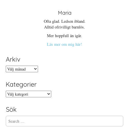
Maria
Ofta glad. Ledsen ibland.
Alltid ofrivilligt barnlös.
Mer hoppfull än igår.
Läs mer om mig här!
Arkiv
Arkiv
Kategorier
Kategorier
Sök
S
e