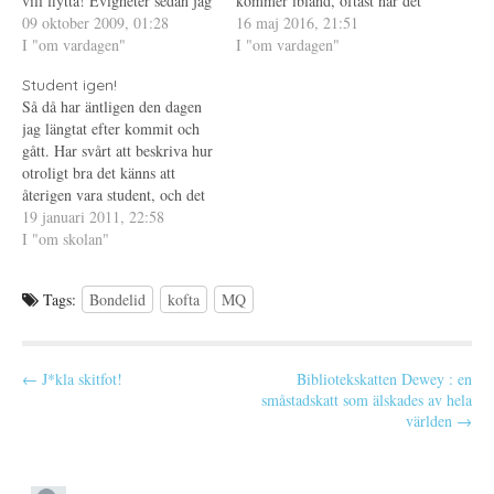
vill flytta! Evigheter sedan jag
kommer ibland, oftast när det
t
n
a
bloggade senast, har mest
09 oktober 2009, 01:28
varit för mycket. Jag har
16 maj 2016, 21:51
t
s
s
n
t
i
blivit twitter. Lägenheten som
I "om vardagen"
liksom ingen reserv. Jag tar
I "om vardagen"
y
e
e
skrek Mia blev inte min, jag la
t
r
t
slut. Ångesten kryper i
t
)
t
Student igen!
aldrig något mer bud utan den
kroppen och allt jag vill är…
f
n
Så då har äntligen den dagen
ö
y
gick för 1 100…
n
t
jag längtat efter kommit och
s
t
t
f
gått. Har svårt att beskriva hur
e
ö
otroligt bra det känns att
r
n
)
s
återigen vara student, och det
t
e
känns verkligen
19 januari 2011, 22:58
r
superfenomenaliskt bra. Ser så
I "om skolan"
)
fram emot att begrava mig i
ny kunskap, även om det
Tags:
Bondelid
kofta
MQ
säkert kommer vara en del
suckar…
P
← J*kla skitfot!
Bibliotekskatten Dewey : en
småstadskatt som älskades av hela
o
världen →
s
t