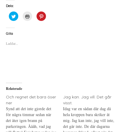
Dela:
K
K
K
l
l
l
i
i
i
c
c
c
k
k
k
a
a
a
Gilla
f
f
f
ö
ö
ö
Laddar...
r
r
r
a
u
a
t
t
t
t
s
t
d
k
d
e
r
e
l
i
l
a
f
a
p
t
t
å
(
i
T
Ö
l
w
p
l
i
p
P
Relaterade
t
n
i
t
a
n
e
s
t
Och regnet det bara öser
Jag kan. Jag vill. Det går
r
i
e
ner
visst.
(
e
r
Ö
t
e
Synd att det inte gjorde det
Idag var en sådan där dag då
p
t
s
för några timmar sedan när
p
n
t
hela kroppen bara skriker åt
n
y
(
det åter igen brann på
mig. Jag kan inte, jag vill inte,
a
t
Ö
s
t
p
parkeringen. Åååh, vad jag
det går inte. De där dagarna
i
f
p
e
ö
n