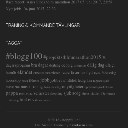
Race report: Asics Stockholm marathon 2017
05 juni 2017, 23:58
Nytt jobb!
04 juni 2017, 22:33
TRÄNING & KOMMANDE TÄVLINGAR
TAGGAT
#blogg100
#projektsthlmmarathon2015
30-
dålig dag
bra dagar
deppig
dagarsprogram
dejting
dåligt
drömmar
eländet
favoriter
flytt
humör
ensam
ensamheten
flytta
födelsedag
favorit
jobb
jobbet
horoskop
ledig
iPhone
kärlek
jul
lista
hosta
lägenhetsjakt
onyttigheter
musik
missarna
ofrivilligt barnlösas dag
operationssjuksköterska
pappa
sorg
semester
sjuk
stress
studier
promenad
shopping
TJejvättern
trött
tv
tröstätning
Vätternrundan
© 2016 - hoppfull.nu
The Arcade Theme by
bavotasan.com
.