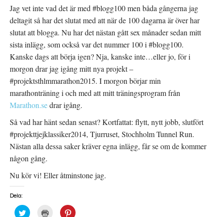
Jag vet inte vad det är med #blogg100 men båda gångerna jag
deltagit så har det slutat med att när de 100 dagarna är över har
slutat att blogga. Nu har det nästan gått sex månader sedan mitt
sista inlägg, som också var det nummer 100 i #blogg100.
Kanske dags att börja igen? Nja, kanske inte…eller jo, för i
morgon drar jag igång mitt nya projekt –
#projektsthlmmarathon2015. I morgon börjar min
marathonträning i och med att mitt träningsprogram från
Marathon.se
drar igång.
Så vad har hänt sedan senast? Kortfattat: flytt, nytt jobb, slutfört
#projekttjejklassiker2014, Tjurruset, Stochholm Tunnel Run.
Nästan alla dessa saker kräver egna inlägg, får se om de kommer
någon gång.
Nu kör vi! Eller åtminstone jag.
Dela:
K
K
K
l
l
l