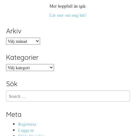
Mer hoppfull än igår.
Läs mer om mig här!
Arkiv
Arkiv
Kategorier
Kategorier
Sök
S
e
a
r
Meta
c
h
Registrera
f
Logga in
o