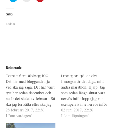
i
i
i
c
c
c
k
k
k
a
a
a
Gilla
f
f
f
ö
ö
ö
Laddar...
r
r
r
a
u
a
t
t
t
t
s
t
d
k
d
e
r
e
l
i
l
a
f
a
p
t
t
å
(
i
T
Ö
l
w
p
l
i
p
P
Relaterade
t
n
i
t
a
n
e
s
t
Femte året #blogg100
I morgon gäller det
r
i
e
Det här med bloggandet, ja
I morgon är det dags, mitt
(
e
r
Ö
t
e
vad ska jag säga. Det har varit
andra marathon. Hjälp. Jag
p
t
s
tyst här sedan december och
p
n
t
som sedan länge slutat vara
n
y
(
nu är det slutet av februari. Så
nervös inför lopp (jag var
a
t
Ö
s
t
p
ska jag fortsätta eller ska jag
exempelvis inte nervös inför
i
f
p
sluta. På flera sätt skulle det
28 februari 2017, 22:36
e
ö
n
NY marathon) har sedan igår
02 juni 2017, 22:26
t
n
a
vara skönt att bara lägga ner
I "om vardagen"
kväll gått med fjärilar i
I "om löpningen"
t
s
s
n
t
i
sidan och strunta i att dela av
magen. Jag sov oroligt och
y
e
e
mig…
t
r
t
hade någon sorts mardröm om