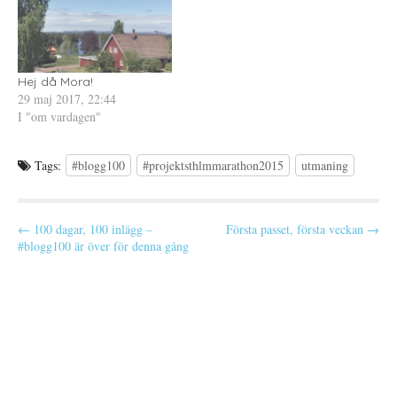
t
)
t
att jag missade starten. Så ja,
f
n
ö
y
…
n
t
s
t
t
f
e
ö
r
n
Hej då Mora!
)
s
29 maj 2017, 22:44
t
e
I "om vardagen"
r
)
Tags:
#blogg100
#projektsthlmmarathon2015
utmaning
P
← 100 dagar, 100 inlägg –
Första passet, första veckan →
#blogg100 är över för denna gång
o
s
t
n
a
v
i