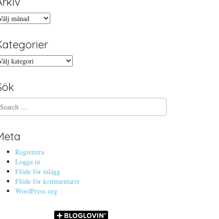
Arkiv
rkiv
Kategorier
ategorier
Sök
Meta
Registrera
Logga in
Flöde för inlägg
Flöde för kommentarer
WordPress.org