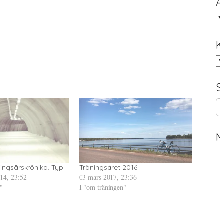
A
K
S
e
a
r
c
h
f
ningsårskrönika. Typ.
Träningsåret 2016
o
14, 23:52
03 mars 2017, 23:36
r
"
I "om träningen"
: