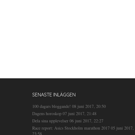
SENASTE INLÄGGEN
100 dagars bloggande!
08 juni 2017, 20:50
Dagens horoskop
07 juni 2017, 21:48
Dela sina upplevelser
06 juni 2017, 22:27
Race report: Asics Stockholm marathon 2017
05 juni 2017,
23:58