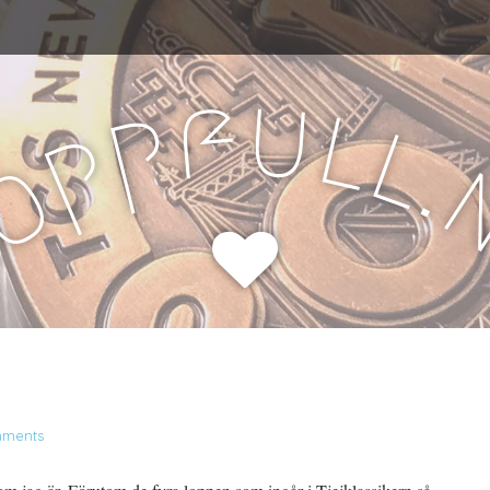
u
f
l
p
l
p
.
o
H
mments