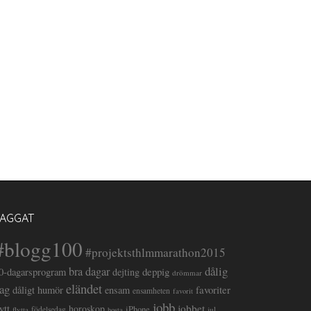
TAGGAT
#blogg100
#projektsthlmmarathon2015
dålig
bra dagar
deppig
0-dagarsprogram
dejting
drömmar
eländet
ag
favoriter
dåligt humör
ensam
ensamheten
favorit
jobb
lytt
jobbet
horoskop
iPhone
flytta
födelsedag
jul
hosta