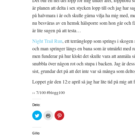
Det blir en hel del lopp för mig under året, loppnörd 
är planen att delta i sex stycken lopp till och jag har sagt
på halvmara i år och skulle gärna vilja ha mig med, me
nu besväras av en hemsk hälsporre som hon går och får
är lite sugen på att testa…
Night Trail Run
, ett terränglopp som springs i skogen
och man springer längs en bana som är utmärkt med ref
men funderar på hur klokt det skulle vara att anmäla si
snubbla över någon rot och stupa i backen. Jag är dess
sist, grundar det på att det inte var så många som delt
Loppet går den 12:e april så jag har lite tid på mig att 
›› 7/100 #blogg100
Dela:
K
K
K
l
l
l
i
i
i
c
c
c
k
k
k
a
a
a
Gilla