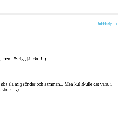
Jobbhelg →