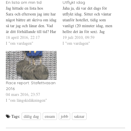
e
s
t
En lista om min tid
Utflykt idag
r
i
e
Jag hittade en lista hos
Jaha ja, då var det dags för
(
e
r
Ö
t
e
Sara och eftersom jag inte har
utflykt idag. Sitter och väntar
p
t
s
något bättre att skriva om idag
p
n
t
utanför hotellet, tidig som
n
y
(
så tar jag och lånar den. Vad
vanligt (20 minuter idag, men
a
t
Ö
s
t
p
är ditt förhållande till tid? Har
hellre det än för sen). Jag
i
f
p
jag något förhållande till
18 april 2016, 22:17
e
ö
n
undrar om den manlige
19 juli 2010, 09:59
t
n
a
tiden? Jo, det har jag nog. Jag
I "om vardagen"
ensamresenären också ska
I "om vardagen"
t
s
s
n
t
i
tycker ofta att tiden inte
med, han sitter nämligen på en
y
e
e
räcker till när det kommer…
t
r
t
parkbänk på andra sidan
t
)
t
hotellets ingång. Vi får väl se.
f
n
ö
y
…
n
t
s
t
t
f
e
ö
r
n
Race report: Stafettvasan
)
s
2016
t
e
04 mars 2016, 23:57
r
I "om längskidåkningen"
)
Tags:
dålig dag
ensam
jobb
saknar