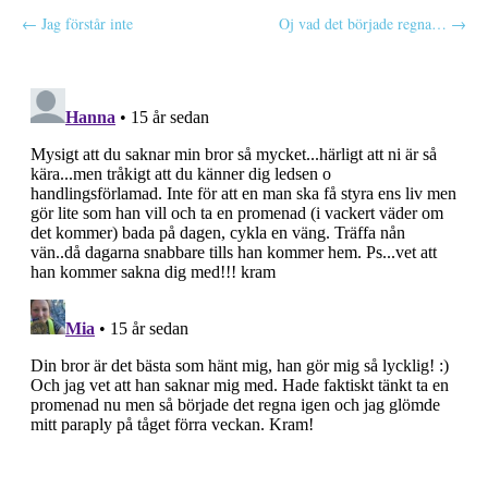
P
← Jag förstår inte
Oj vad det började regna… →
o
s
t
n
a
v
i
g
a
t
i
o
n