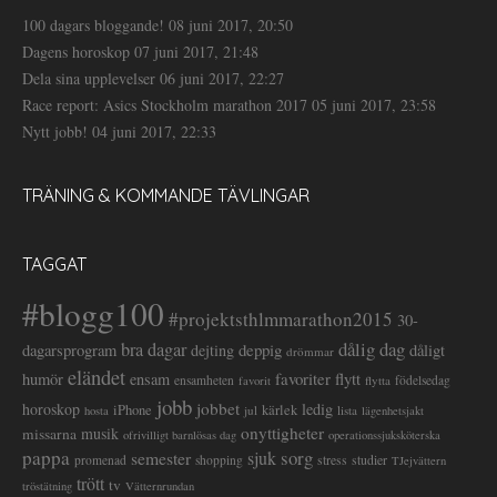
100 dagars bloggande!
08 juni 2017, 20:50
Dagens horoskop
07 juni 2017, 21:48
Dela sina upplevelser
06 juni 2017, 22:27
Race report: Asics Stockholm marathon 2017
05 juni 2017, 23:58
Nytt jobb!
04 juni 2017, 22:33
TRÄNING & KOMMANDE TÄVLINGAR
TAGGAT
#blogg100
#projektsthlmmarathon2015
30-
dålig dag
bra dagar
deppig
dagarsprogram
dejting
dåligt
drömmar
eländet
favoriter
flytt
humör
ensam
ensamheten
flytta
födelsedag
favorit
jobb
jobbet
horoskop
ledig
iPhone
kärlek
jul
lista
hosta
lägenhetsjakt
onyttigheter
musik
missarna
ofrivilligt barnlösas dag
operationssjuksköterska
pappa
sorg
semester
sjuk
stress
studier
promenad
shopping
TJejvättern
trött
tv
tröstätning
Vätternrundan