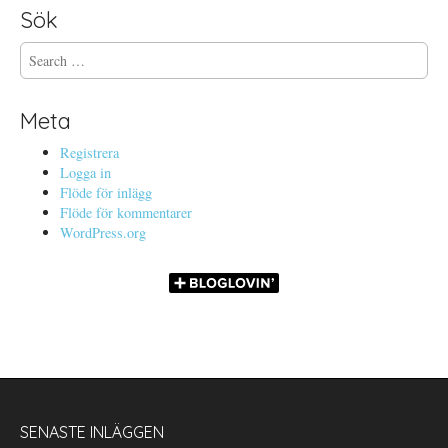
Sök
S
e
a
r
Meta
c
h
Registrera
f
Logga in
o
Flöde för inlägg
r
Flöde för kommentarer
:
WordPress.org
SENASTE INLÄGGEN