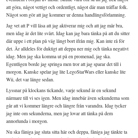
att göra, något vettigt och ordentligt, något där man träffar folk.
Något som gör att jag kommer ur denna handlingsförlamning.
Jag vet att P vill läsa att jag aktiverar mig och att jag mår bra,
men idag är det lite svårt. Idag kan jag bara tänka på att du sitter
där uppe i ett plan på väg långt bort ifrån mig. Kan inte rå för
det. Är alldeles för duktigt att deppa ner mig och tänka negativt
idag. Men jag ska komma ut på en promenad, jag ska.
Egentligen borde jag springa men tror att jag sparar det till i
morgon. Kanske spelar jag lite LegoStarWars eller kanske lite
Wii, det var länge sedan.
Lyssnar på klockans tickande, varje sekund är en sekund
närmare till vi ses igen. Men idag innebär även sekunderna som
går att vi kommer längre och längre från varandra. Idag tycker
jag inte om sekunderna, men jag lovar att tänka på dem
annorlunda i morgon.
Nu ska fåniga jag sluta sitta här och deppa, fåniga jag tänkte ta