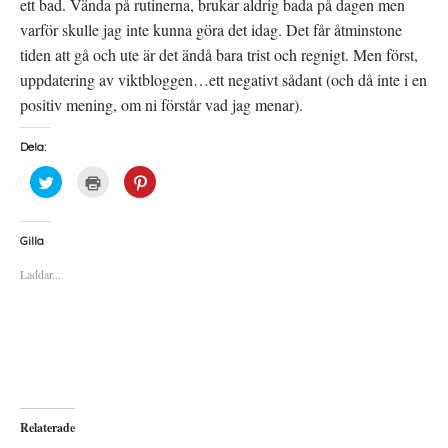
ett bad. Vända på rutinerna, brukar aldrig bada på dagen men
varför skulle jag inte kunna göra det idag. Det får åtminstone
tiden att gå och ute är det ändå bara trist och regnigt. Men först,
uppdatering av viktbloggen…ett negativt sådant (och då inte i en
positiv mening, om ni förstår vad jag menar).
Dela:
K
K
K
l
l
l
i
i
i
c
c
c
k
k
k
a
a
a
Gilla
f
f
f
ö
ö
ö
Laddar...
r
r
r
a
u
a
t
t
t
t
s
t
d
k
d
e
r
e
l
i
l
a
f
a
p
t
t
å
(
i
T
Ö
l
w
p
l
i
p
P
Relaterade
t
n
i
t
a
n