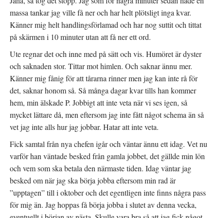
Jaha, så tog det stopp. Jag som för några minuter sedan hade en
massa tankar jag ville få ner och har helt plötsligt inga kvar.
Känner mig helt handlingsförlamad och har nog suttit och tittat
på skärmen i 10 minuter utan att få ner ett ord.
Ute regnar det och inne med på sätt och vis. Humöret är dyster
och saknaden stor. Tittar mot himlen. Och saknar ännu mer.
Känner mig fånig för att tårarna rinner men jag kan inte rå för
det, saknar honom så. Så många dagar kvar tills han kommer
hem, min älskade P. Jobbigt att inte veta när vi ses igen, så
mycket lättare då, men eftersom jag inte fått något schema än så
vet jag inte alls hur jag jobbar. Hatar att inte veta.
Fick samtal från nya chefen igår och väntar ännu ett idag. Vet nu
varför han väntade besked från gamla jobbet, det gällde min lön
och vem som ska betala den närmaste tiden. Idag väntar jag
besked om när jag ska börja jobba eftersom min rad är
”upptagen” till i oktober och det egentligen inte finns några pass
för mig än. Jag hoppas få börja jobba i slutet av denna vecka,
eventuellt i början av nästa. Skulle vara bra så att jag fick något