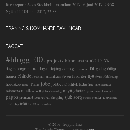
Race report: Asics Stockholm marathon 2017
05 juni 2017, 23:58
Nytt jobb!
04 juni 2017, 22:33
TRÄNING & KOMMANDE TÄVLINGAR
TAGGAT
#blogg100
#projektsthlmmarathon2015
30-
dålig dag
bra dagar
deppig
dagarsprogram
dejting
dåligt
drömmar
eländet
favoriter
flytt
humör
ensam
ensamheten
flytta
födelsedag
favorit
jobb
jobbet
horoskop
ledig
iPhone
kärlek
jul
lista
hosta
lägenhetsjakt
onyttigheter
musik
missarna
ofrivilligt barnlösas dag
operationssjuksköterska
pappa
sorg
semester
sjuk
stress
studier
promenad
shopping
TJejvättern
trött
tv
tröstätning
Vätternrundan
© 2016 - hoppfull.nu
The Arcade Theme by
bavotasan.com
.