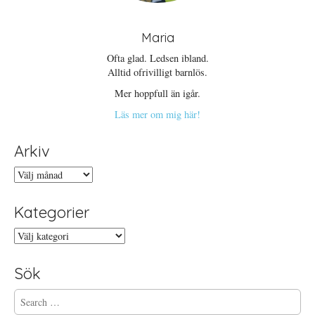
Maria
Ofta glad. Ledsen ibland.
Alltid ofrivilligt barnlös.
Mer hoppfull än igår.
Läs mer om mig här!
Arkiv
Arkiv
Kategorier
Kategorier
Sök
S
e