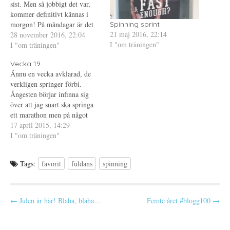
sist. Men så jobbigt det var,
p
n
t
n
y
(
kommer definitivt kännas i
a
t
Ö
s
t
p
morgon! På måndagar är det
Spinning sprint
i
f
p
21 maj 2016, 22:14
min favoritinstruktör som kör
28 november 2016, 22:04
e
ö
n
t
n
a
I "om träningen"
Spinning puls så jag brukar
I "om träningen"
t
s
s
n
t
i
(eller brukade, det var ett tag
y
e
e
Vecka 19
sedan sist) försöka gå på
t
r
t
t
)
t
Ännu en vecka avklarad, de
måndagar. Ska försöka…
f
n
verkligen springer förbi.
ö
y
n
t
Ångesten börjar infinna sig
s
t
t
f
över att jag snart ska springa
e
ö
ett marathon men på något
r
n
)
s
underligt vis ser jag även
17 april 2015, 14:29
t
e
framemot det. Träningen
I "om träningen"
r
Måndag: Vila
)
Tisdag: Löpning
Tags:
favorit
fuldans
spinning
Onsdag: Styrka
Torsdag: Spinning
Fredag: Löpning Lördag:
Långsam promenad
P
← Julen är här! Blaha, blaha…
Femte året #blogg100 →
Söndag: Löpning Löpningen
o
Veckans första pass var
s
backintervaller. Igen, var min