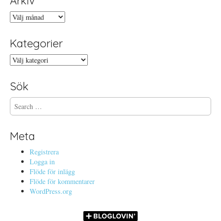
Arkiv
Arkiv
Kategorier
Kategorier
Sök
S
e
a
r
Meta
c
h
Registrera
f
Logga in
o
Flöde för inlägg
r
Flöde för kommentarer
:
WordPress.org