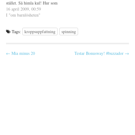
)
s
stället. Så himla kul! Hur som
t
e
helst de körde Velvet's Take
16 april 2009, 00:59
r
my body close och jag
I "om barnlösheten"
)
fastnade för den. Onsdagen
har varit bra trots att Saga
Tags:
kroppsuppfattning
spinning
väckte mig tidigt och att…
P
← Mia minus 20
Testar Bonusway! #buzzador →
o
s
t
n
a
v
i
g
a
t