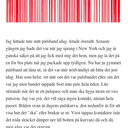
Jag hittade inte mitt pulsband idag, letade överallt. Senaste
gången jag hade det var när jag sprang i New York och jag är
ganska säker på att jag fick med mig det hem, men jag la det på
en för bra plats när jag packade upp tydligen. Nu har ju gymmet
pulsband att låna ut, så det var inte nödvändigt att hitta det just
idag. Hur som helst, vet inte om det var pulsbandet eller om det
var jag men bandet tappade bort min puls hela tiden. Lite
störande när det är ett pulspass och man ska ligga inom en viss
pulszon. Jag var grå, det vill säga ingen kontakt, nästan hela
passet. Bilden ovan är dagens pulskurva, den nedanför är för att
visa hur det ”ska” eller brukar se ut. Visst tappas kontakten (när
det röda sträcket dimper ner till botten på kurvan) då och då,
men idag var det extremt.