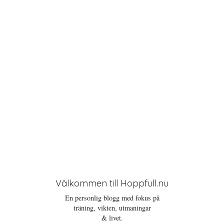
i
o
n
Välkommen till Hoppfull.nu
En personlig blogg med fokus på
träning, vikten, utmaningar
& livet.