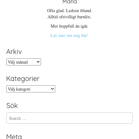
Maria
Ofta glad. Ledsen ibland.
Alltid ofrivilligt barnlös.
Mer hoppfull än igår.
Läs mer om mig här!
Arkiv
Arkiv
Kategorier
Kategorier
Sök
S
e
a
r
Meta