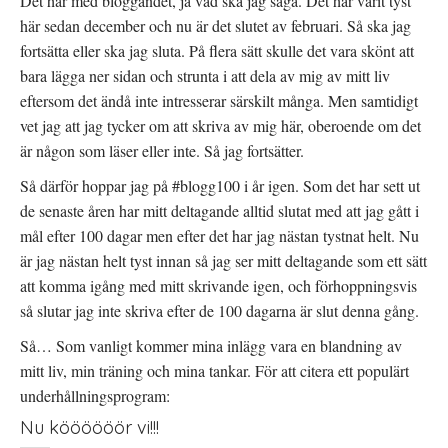
Det här med bloggandet, ja vad ska jag säga. Det har varit tyst
här sedan december och nu är det slutet av februari. Så ska jag
fortsätta eller ska jag sluta. På flera sätt skulle det vara skönt att
bara lägga ner sidan och strunta i att dela av mig av mitt liv
eftersom det ändå inte intresserar särskilt många. Men samtidigt
vet jag att jag tycker om att skriva av mig här, oberoende om det
är någon som läser eller inte. Så jag fortsätter.
Så därför hoppar jag på #blogg100 i år igen. Som det har sett ut
de senaste åren har mitt deltagande alltid slutat med att jag gått i
mål efter 100 dagar men efter det har jag nästan tystnat helt. Nu
är jag nästan helt tyst innan så jag ser mitt deltagande som ett sätt
att komma igång med mitt skrivande igen, och förhoppningsvis
så slutar jag inte skriva efter de 100 dagarna är slut denna gång.
Så… Som vanligt kommer mina inlägg vara en blandning av
mitt liv, min träning och mina tankar. För att citera ett populärt
underhållningsprogram:
Nu köööööör vi!!!