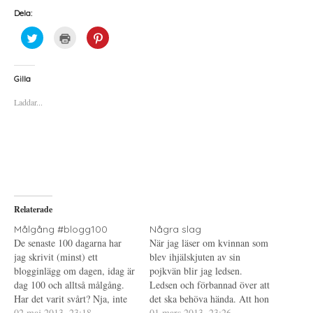
Dela:
K
K
K
l
l
l
i
i
i
c
c
c
k
k
k
a
a
a
Gilla
f
f
f
ö
ö
ö
Laddar...
r
r
r
a
u
a
t
t
t
t
s
t
d
k
d
e
r
e
l
i
l
a
f
a
p
t
t
å
(
i
T
Ö
l
w
p
l
i
p
P
Relaterade
t
n
i
t
a
n
e
s
t
Målgång #blogg100
Några slag
r
i
e
De senaste 100 dagarna har
När jag läser om kvinnan som
(
e
r
Ö
t
e
jag skrivit (minst) ett
blev ihjälskjuten av sin
p
t
s
blogginlägg om dagen, idag är
p
n
t
pojkvän blir jag ledsen.
n
y
(
dag 100 och alltså målgång.
Ledsen och förbannad över att
a
t
Ö
s
t
p
Har det varit svårt? Nja, inte
det ska behöva hända. Att hon
i
f
p
direkt. Jag skulle ljuga om jag
02 maj 2013, 23:18
e
ö
n
inte fick kontaktförbud är
01 mars 2013, 23:26