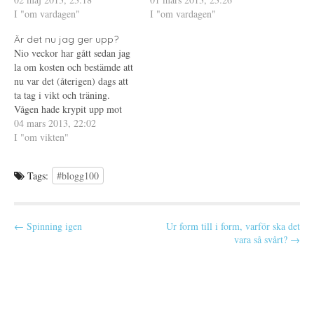
t
n
a
sa att jag varje dag vetat precis
I "om vardagen"
obegripligt, kanske inte hade
I "om vardagen"
t
s
s
n
t
i
vad jag skulle skriva om, men
hjälpt ändå men hon borde ha
y
e
e
Är det nu jag ger upp?
i slutändan har det åtminstone
t
r
t
fått det. Så många andra
t
)
t
Nio veckor har gått sedan jag
kommit…
skriver säkert klokare saker
f
n
la om kosten och bestämde att
ö
y
om detta…
n
t
nu var det (återigen) dags att
s
t
t
f
ta tag i vikt och träning.
e
ö
Vågen hade krypit upp mot
r
n
)
s
högre siffror, först i långsam
04 mars 2013, 22:02
t
e
takt och sen i allt högre. Jag
I "om vikten"
r
var nästan uppe i den startvikt
)
jag hade när…
Tags:
#blogg100
P
← Spinning igen
Ur form till i form, varför ska det
vara så svårt? →
o
s
t
n