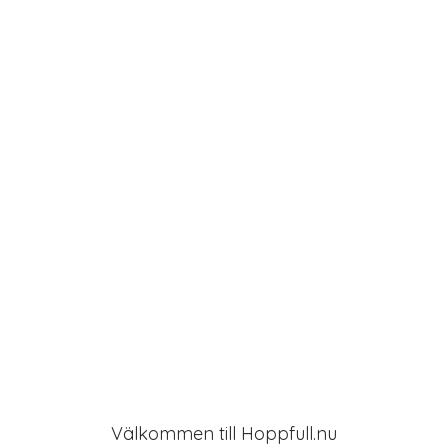
g
a
t
i
o
n
Välkommen till Hoppfull.nu