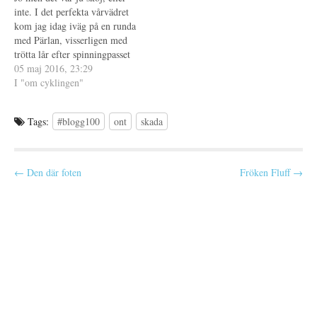
n
t
inte. I det perfekta vårvädret
s
t
t
f
kom jag idag iväg på en runda
e
ö
med Pärlan, visserligen med
r
n
)
s
trötta lår efter spinningpasset
t
e
igår men härligt ändå. Inte så
05 maj 2016, 23:29
r
snabbt kanske men vad gjorde
I "om cyklingen"
)
det, jag hann njuta av det fina
vädret och den fina miljön.…
Tags:
#blogg100
ont
skada
P
← Den där foten
Fröken Fluff →
o
s
t
n
a
v
i