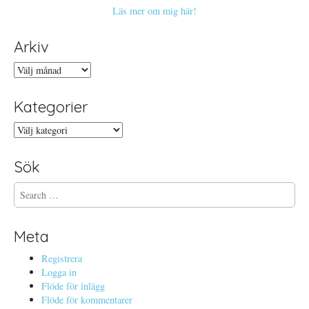
Läs mer om mig här!
Arkiv
Arkiv
Kategorier
Kategorier
Sök
S
e
a
r
Meta
c
h
Registrera
f
Logga in
o
Flöde för inlägg
r
Flöde för kommentarer