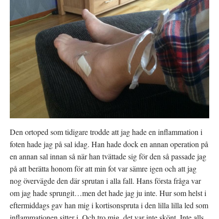
Den ortoped som tidigare trodde att jag hade en inflammation i
foten hade jag på sal idag. Han hade dock en annan operation på
en annan sal innan så när han tvättade sig för den så passade jag
på att berätta honom för att min fot var sämre igen och att jag
nog övervägde den där sprutan i alla fall. Hans första fråga var
om jag hade sprungit…men det hade jag ju inte. Hur som helst i
eftermiddags gav han mig i kortisonspruta i den lilla lilla led som
inflammationen sitter i. Och tro mig, det var inte skönt. Inte alls,