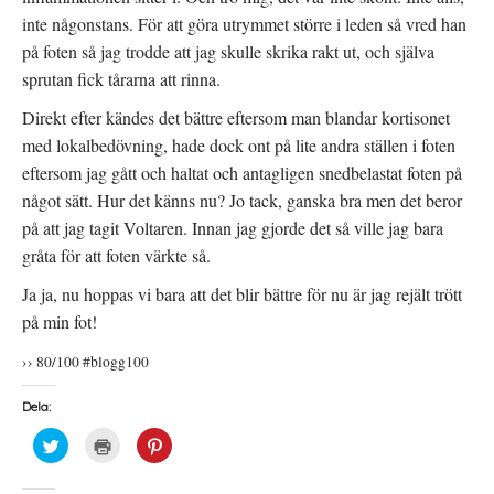
inte någonstans. För att göra utrymmet större i leden så vred han
på foten så jag trodde att jag skulle skrika rakt ut, och själva
sprutan fick tårarna att rinna.
Direkt efter kändes det bättre eftersom man blandar kortisonet
med lokalbedövning, hade dock ont på lite andra ställen i foten
eftersom jag gått och haltat och antagligen snedbelastat foten på
något sätt. Hur det känns nu? Jo tack, ganska bra men det beror
på att jag tagit Voltaren. Innan jag gjorde det så ville jag bara
gråta för att foten värkte så.
Ja ja, nu hoppas vi bara att det blir bättre för nu är jag rejält trött
på min fot!
›› 80/100 #blogg100
Dela:
K
K
K
l
l
l
i
i
i
c
c
c