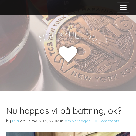
M
S
a
k
i
i
n
p
m
t
f
u
p
l
p
l
.
o
n
H
u
e
o
n
c
u
o
n
t
e
n
t
Nu hoppas vi på bättring, ok?
by
Mia
on
19 maj 2015, 22:07
in
om vardagen
•
0 Comments