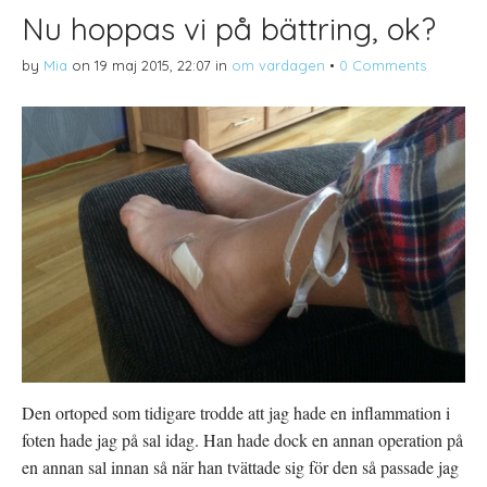
Nu hoppas vi på bättring, ok?
by
Mia
on
19 maj 2015, 22:07
in
om vardagen
•
0 Comments
Den ortoped som tidigare trodde att jag hade en inflammation i
foten hade jag på sal idag. Han hade dock en annan operation på
en annan sal innan så när han tvättade sig för den så passade jag