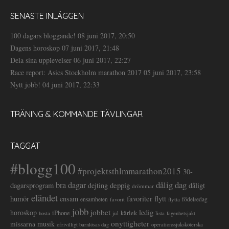
SENASTE INLÄGGEN
100 dagars bloggande!
08 juni 2017, 20:50
Dagens horoskop
07 juni 2017, 21:48
Dela sina upplevelser
06 juni 2017, 22:27
Race report: Asics Stockholm marathon 2017
05 juni 2017, 23:58
Nytt jobb!
04 juni 2017, 22:33
TRÄNING & KOMMANDE TÄVLINGAR
TAGGAT
#blogg100
#projektsthlmmarathon2015
30-
dålig dag
bra dagar
deppig
dagarsprogram
dejting
dåligt
drömmar
eländet
favoriter
flytt
humör
ensam
ensamheten
flytta
födelsedag
favorit
jobb
jobbet
horoskop
ledig
iPhone
kärlek
jul
lista
hosta
lägenhetsjakt
onyttigheter
musik
missarna
ofrivilligt barnlösas dag
operationssjuksköterska