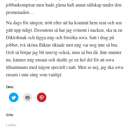
jobbarkompisar men hade gärna haft annat sällskap under den
promenaden…
Nu dags för sängen, trött efter att ha kommit hem sent och sen
gått upp tidigt. Dessutom så har jag svinont i nacken, ska ta en
Diklofenak och lägga mig och försöka sova. Satt i drag på
jobbet, två sköna fläktar riktade mot mig var nog inte så bra.
Och så börjar jag bli snuvig också, men så bra då. Inte munter
nu, känner mig ensam och skulle ge en hel del för att sova
tillsammans med någon speciell i natt. Men se nej, jag ska sova
ensam i min säng som vanligt.
Dela:
K
K
K
l
l
l
i
i
i
c
c
c
k
k
k
a
a
a
Gilla
f
f
f
ö
ö
ö
Laddar...
r
r
r
a
u
a
t
t
t