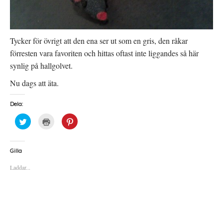
)
s
t
e
r
)
Tycker för övrigt att den ena ser ut som en gris, den råkar
förresten vara favoriten och hittas oftast inte liggandes så här
synlig på hallgolvet.
Nu dags att äta.
Dela:
K
K
K
l
l
l
i
i
i
c
c
c
k
k
k
a
a
a
Gilla
f
f
f
ö
ö
ö
Laddar...
r
r
r
a
u
a
t
t
t
t
s
t
d
k
d
e
r
e
l
i
l
a
f
a
p
t
t
å
(
i