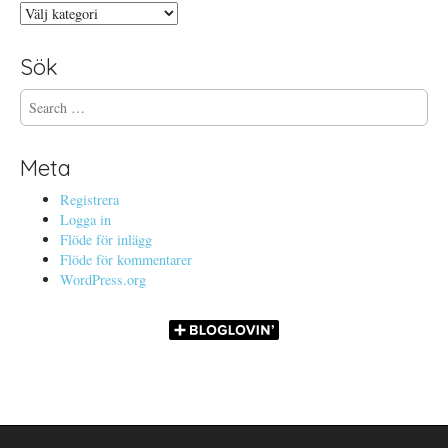
Kategorier
Sök
S
e
a
r
Meta
c
h
Registrera
f
Logga in
o
Flöde för inlägg
r
Flöde för kommentarer
:
WordPress.org