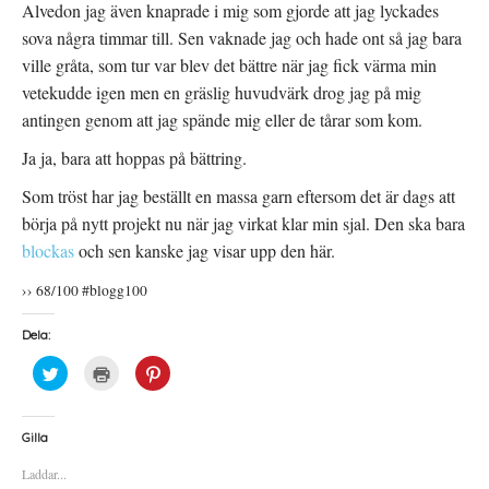
n
t
Alvedon jag även knaprade i mig som gjorde att jag lyckades
s
t
t
f
sova några timmar till. Sen vaknade jag och hade ont så jag bara
e
ö
r
n
ville gråta, som tur var blev det bättre när jag fick värma min
)
s
t
vetekudde igen men en gräslig huvudvärk drog jag på mig
e
r
antingen genom att jag spände mig eller de tårar som kom.
)
Ja ja, bara att hoppas på bättring.
Som tröst har jag beställt en massa garn eftersom det är dags att
börja på nytt projekt nu när jag virkat klar min sjal. Den ska bara
blockas
och sen kanske jag visar upp den här.
›› 68/100 #blogg100
Dela:
K
K
K
l
l
l
i
i
i
c
c
c
k
k
k
a
a
a
Gilla
f
f
f
ö
ö
ö
Laddar...
r
r
r
a
u
a