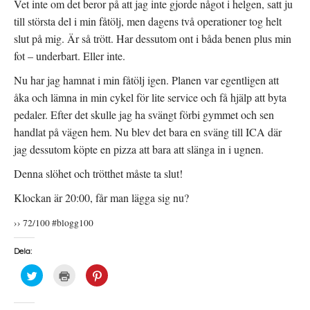
Vet inte om det beror på att jag inte gjorde något i helgen, satt ju
e
ö
n
t
n
a
till största del i min fåtölj, men dagens två operationer tog helt
t
s
s
n
t
i
slut på mig. Är så trött. Har dessutom ont i båda benen plus min
y
e
e
t
r
t
fot – underbart. Eller inte.
t
)
t
f
n
ö
y
Nu har jag hamnat i min fåtölj igen. Planen var egentligen att
n
t
s
t
åka och lämna in min cykel för lite service och få hjälp att byta
t
f
e
ö
pedaler. Efter det skulle jag ha svängt förbi gymmet och sen
r
n
)
s
handlat på vägen hem. Nu blev det bara en sväng till ICA där
t
e
jag dessutom köpte en pizza att bara att slänga in i ugnen.
r
)
Denna slöhet och trötthet måste ta slut!
Klockan är 20:00, får man lägga sig nu?
›› 72/100 #blogg100
Dela:
K
K
K
l
l
l
i
i
i
c
c
c
k
k
k