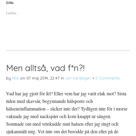
a
a
a
Gilla
f
f
f
ö
ö
ö
Laddar...
r
r
r
a
u
a
t
t
t
t
s
t
d
k
d
e
r
e
l
i
l
a
f
a
p
t
t
å
(
i
T
Ö
l
w
p
l
i
p
P
t
n
i
t
a
n
Men alltså, vad f*n?!
e
s
t
r
i
e
(
e
r
by
Mia
on
07 maj 2014, 22:47
in
om vardagen
•
0 Comments
Ö
t
e
p
t
s
p
n
t
n
y
(
Vad har jag gjort för fel? Eller vem har jag varit elak mot? Sista
a
t
Ö
s
t
p
tiden med skavsår, begynnande hälsporre och
i
f
p
e
ö
n
t
n
a
hälseneinflammation – räcker inte det? Tydligen inte för i morse
t
s
s
n
t
i
vaknade jag med nackspärr och kom knappt ur sängen.
y
e
e
t
r
t
Somnade om med vetekudde runt halsen efter jag ringt och
t
)
t
f
n
sjukanmält mig. Vet inte om det berodde på den eller på de
ö
y