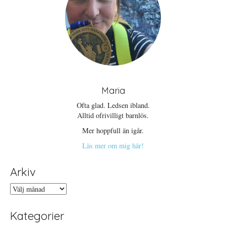
t
e
r
)
Maria
Ofta glad. Ledsen ibland.
Alltid ofrivilligt barnlös.
Mer hoppfull än igår.
Läs mer om mig här!
Arkiv
Arkiv
Kategorier