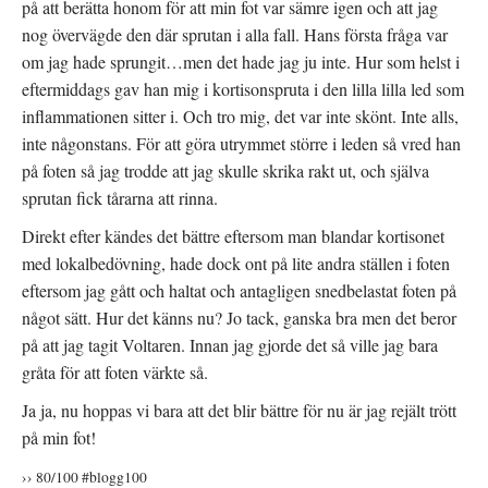
på att berätta honom för att min fot var sämre igen och att jag
nog övervägde den där sprutan i alla fall. Hans första fråga var
om jag hade sprungit…men det hade jag ju inte. Hur som helst i
eftermiddags gav han mig i kortisonspruta i den lilla lilla led som
inflammationen sitter i. Och tro mig, det var inte skönt. Inte alls,
inte någonstans. För att göra utrymmet större i leden så vred han
på foten så jag trodde att jag skulle skrika rakt ut, och själva
sprutan fick tårarna att rinna.
Direkt efter kändes det bättre eftersom man blandar kortisonet
med lokalbedövning, hade dock ont på lite andra ställen i foten
eftersom jag gått och haltat och antagligen snedbelastat foten på
något sätt. Hur det känns nu? Jo tack, ganska bra men det beror
på att jag tagit Voltaren. Innan jag gjorde det så ville jag bara
gråta för att foten värkte så.
Ja ja, nu hoppas vi bara att det blir bättre för nu är jag rejält trött
på min fot!
›› 80/100 #blogg100