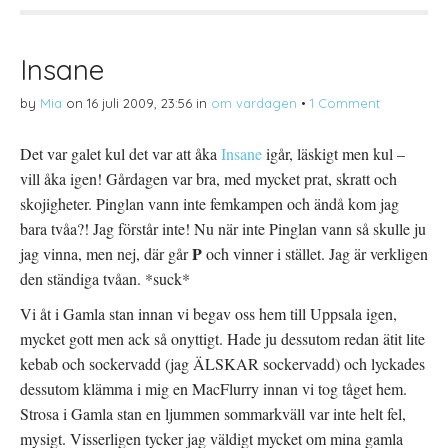
T
Ö
l
w
p
l
i
p
P
t
n
i
t
a
n
Insane
e
s
t
r
i
e
(
e
r
by
Mia
on
16 juli 2009, 23:56
in
om vardagen
•
1 Comment
Ö
t
e
p
t
s
p
n
t
n
y
(
Det var galet kul det var att åka
Insane
igår, läskigt men kul –
a
t
Ö
s
t
p
vill åka igen! Gårdagen var bra, med mycket prat, skratt och
i
f
p
e
ö
n
t
n
a
skojigheter. Pinglan vann inte femkampen och ändå kom jag
t
s
s
n
t
i
bara tvåa?! Jag förstår inte! Nu när inte Pinglan vann så skulle ju
y
e
e
t
r
t
P
jag vinna, men nej, där går
och vinner i stället. Jag är verkligen
t
)
t
f
n
den ständiga tvåan. *suck*
ö
y
n
t
s
t
Vi åt i Gamla stan innan vi begav oss hem till Uppsala igen,
t
f
e
ö
mycket gott men ack så onyttigt. Hade ju dessutom redan ätit lite
r
n
)
s
kebab och sockervadd (jag ÄLSKAR sockervadd) och lyckades
t
e
dessutom klämma i mig en MacFlurry innan vi tog tåget hem.
r
)
Strosa i Gamla stan en ljummen sommarkväll var inte helt fel,
mysigt. Visserligen tycker jag väldigt mycket om mina gamla