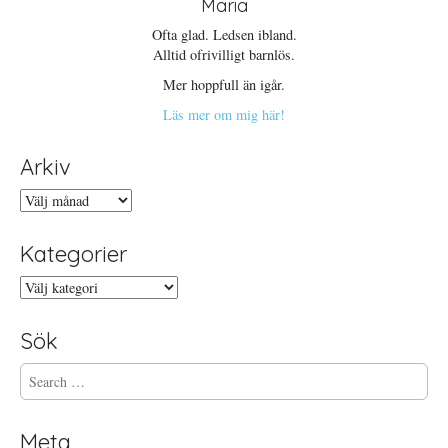
Maria
Ofta glad. Ledsen ibland.
Alltid ofrivilligt barnlös.
Mer hoppfull än igår.
Läs mer om mig här!
Arkiv
Arkiv
Kategorier
Kategorier
Sök
S
e
a
r
Meta