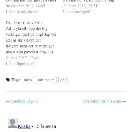
t
n
a
inlägg, dels för att det är så
06 oktober 2011, 14:45
tänker på två av dem som har
21 mars 2013, 23:51
t
s
s
n
t
i
himla tråkigt så att jag har
I "om barnlösheten"
det värre, blir jag så ledsen.
I "om vardagen"
y
e
e
svårt att motivera mig till det
t
r
t
Ledsen över hur orättvist livet
t
)
t
Det här med vikten
och dels för att…
kan vara... Så vad har…
f
n
Att bryta ett lopp det tog
ö
y
n
t
verkligen hårt på mig! Jag vet
s
t
t
f
att jag skrivit om det
e
ö
tidigare men det är verkligen
r
n
)
s
något som påverkat mig, jag
t
e
har aldrig brutit något
31 maj 2017, 12:46
r
tidigare. Jag bröt loppet på
I "om löpningen"
)
grund av att jag fick ont i mitt
vänstra knä på ett ställe där
Tags:
möss
om maten
ont
jag…
P
← Ljudbok någon?
Nya saker till missarna →
o
s
t