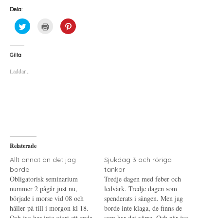
Dela:
K
K
K
l
l
l
i
i
i
c
c
c
k
k
k
a
a
a
Gilla
f
f
f
ö
ö
ö
Laddar...
r
r
r
a
u
a
t
t
t
t
s
t
d
k
d
e
r
e
l
i
l
a
f
a
p
t
t
å
(
i
T
Ö
l
w
p
l
i
p
P
Relaterade
t
n
i
t
a
n
e
s
t
Allt annat än det jag
Sjukdag 3 och röriga
r
i
e
borde
tankar
(
e
r
Ö
t
e
Obligatorisk seminarium
Tredje dagen med feber och
p
t
s
nummer 2 pågår just nu,
p
n
t
ledvärk. Tredje dagen som
n
y
(
började i morse vid 08 och
spenderats i sängen. Men jag
a
t
Ö
s
t
p
håller på till i morgon kl 18.
borde inte klaga, de finns de
i
f
p
Och jag har inte gjort ett enda
e
ö
n
som har det värre. Och när jag