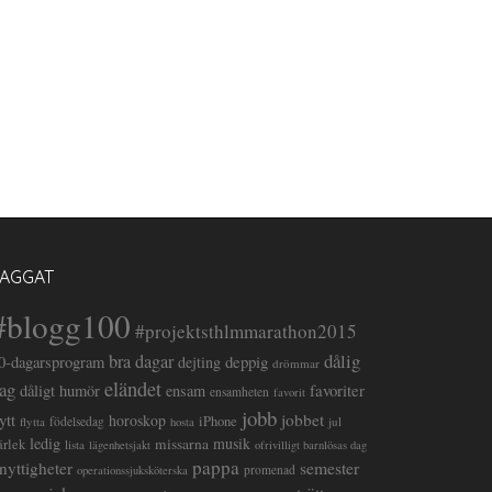
TAGGAT
#blogg100
#projektsthlmmarathon2015
dålig
bra dagar
deppig
0-dagarsprogram
dejting
drömmar
eländet
ag
favoriter
dåligt humör
ensam
ensamheten
favorit
jobb
lytt
jobbet
horoskop
iPhone
flytta
födelsedag
jul
hosta
ledig
musik
missarna
ärlek
lista
lägenhetsjakt
ofrivilligt barnlösas dag
pappa
semester
nyttigheter
promenad
operationssjuksköterska