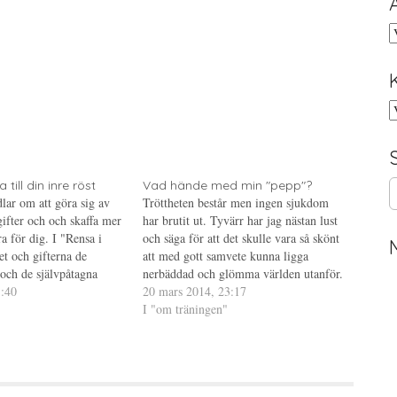
A
K
S
till din inre röst
Vad hände med min "pepp"?
lar om att göra sig av
Tröttheten består men ingen sjukdom
e
ifter och och skaffa mer
har brutit ut. Tyvärr har jag nästan lust
a
a för dig. I "Rensa i
och säga för att det skulle vara så skönt
r
let och gifterna de
att med gott samvete kunna ligga
c
 och de självpåtagna
nerbäddad och glömma världen utanför.
h
m finns i ditt sinne; och
1:40
Fast egentligen vill jag inte bli sjuk för
20 mars 2014, 23:17
f
 som är positivt,…
det finns få tillfällen då jag känner mig
I "om träningen"
o
så…
r
: