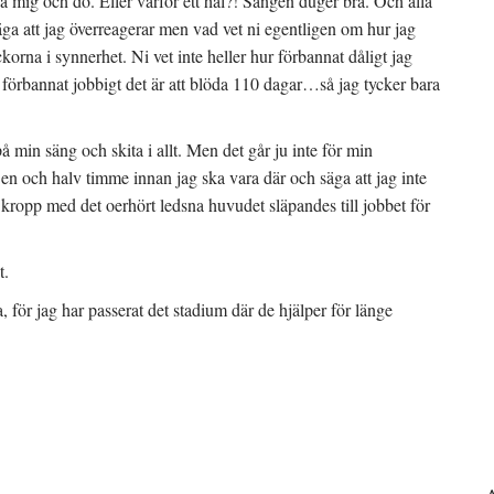
gga mig och dö. Eller varför ett hål?! Sängen duger bra. Och alla
äga att jag överreagerar men vad vet ni egentligen om hur jag
korna i synnerhet. Ni vet inte heller hur förbannat dåligt jag
 förbannat jobbigt det är att blöda 110 dagar…så jag tycker bara
på min säng och skita i allt. Men det går ju inte för min
t en och halv timme innan jag ska vara där och säga att jag inte
kropp med det oerhört ledsna huvudet släpandes till jobbet för
t.
 för jag har passerat det stadium där de hjälper för länge