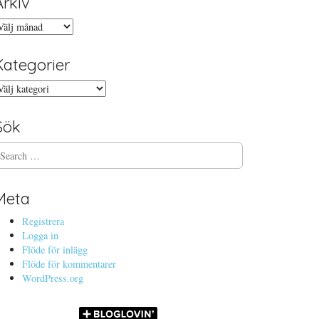
Arkiv
rkiv
Kategorier
ategorier
Sök
Meta
Registrera
Logga in
Flöde för inlägg
Flöde för kommentarer
WordPress.org