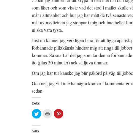
…och jag känner för att krypa in i ett litet hål och lä
som läser och som visste vad det stod i mailet skulle s
mår i allmänhet och hur jag har mått de två senaste vec
mår av medicinen jag stoppar i mig och inte heller hur
ni ska vara tysta.
Just nu känner jag verkligen bara för att ligga apatisk 
förbannade pliktkänsla hindrar mig att ringa till jobbe
kommer. Så snart är det jag som tar denna förbannade 
tio (plus 30 minuter) ack så ljuva timmar.
Om jag har tur kanske jag blir påkörd på väg till jobbe
Och nej, jag vill inte ha några kramar i kommentarerna,
sedan.
Dela:
K
K
K
l
l
l
i
i
i
c
c
c
k
k
k
a
a
a
Gilla