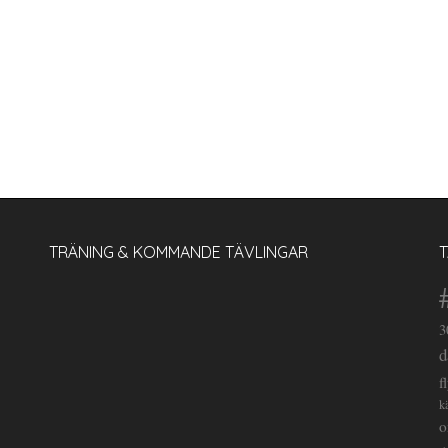
TRÄNING & KOMMANDE TÄVLINGAR
3
d
f
k
o