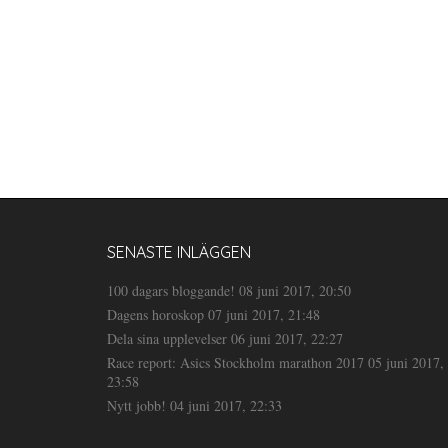
SENASTE INLÄGGEN
100 dagars bloggande!
08 juni 2017, 20:50
Dagens horoskop
07 juni 2017, 21:48
Dela sina upplevelser
06 juni 2017, 22:27
Race report: Asics Stockholm marathon 2017
05 juni 2017,
23:58
Nytt jobb!
04 juni 2017, 22:33