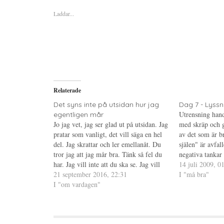
f
f
f
ö
ö
ö
Laddar...
r
r
r
a
u
a
t
t
t
t
s
t
d
k
d
e
r
e
l
i
l
a
f
a
p
t
t
å
(
i
T
Ö
l
w
p
l
i
p
P
Relaterade
t
n
i
t
a
n
e
s
t
Det syns inte på utsidan hur jag
Dag 7 - Lyssna 
r
i
e
Utrensning hand
egentligen mår
(
e
r
Ö
t
e
Jo jag vet, jag ser glad ut på utsidan. Jag
med skräp och g
p
t
s
pratar som vanligt, det vill säga en hel
p
n
t
av det som är br
n
y
(
del. Jag skrattar och ler emellanåt. Du
själen" är avfal
a
t
Ö
s
t
p
tror jag att jag mår bra. Tänk så fel du
negativa tankar
i
f
p
har. Jag vill inte att du ska se. Jag vill
e
ö
n
begränsningar so
14 juli 2009, 0
t
n
a
inte att du ska granska…
21 september 2016, 22:31
det goda är allt
I "må bra"
t
s
s
n
t
i
I "om vardagen"
y
e
e
t
r
t
t
)
t
f
n
ö
y
n
t
s
t