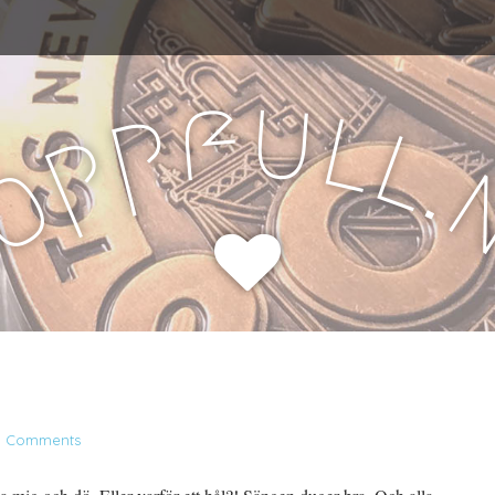
u
f
l
p
l
p
.
o
H
0 Comments