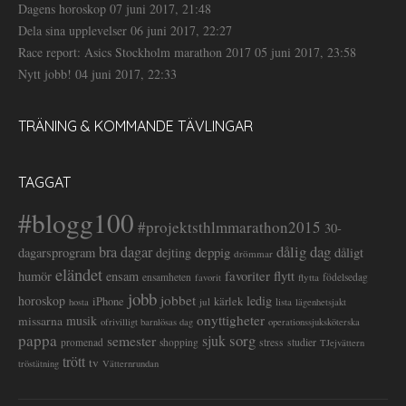
Dagens horoskop
07 juni 2017, 21:48
Dela sina upplevelser
06 juni 2017, 22:27
Race report: Asics Stockholm marathon 2017
05 juni 2017, 23:58
Nytt jobb!
04 juni 2017, 22:33
TRÄNING & KOMMANDE TÄVLINGAR
TAGGAT
#blogg100
#projektsthlmmarathon2015
30-
dålig dag
bra dagar
deppig
dagarsprogram
dejting
dåligt
drömmar
eländet
favoriter
flytt
humör
ensam
ensamheten
flytta
födelsedag
favorit
jobb
jobbet
horoskop
ledig
iPhone
kärlek
jul
lista
hosta
lägenhetsjakt
onyttigheter
musik
missarna
ofrivilligt barnlösas dag
operationssjuksköterska
pappa
sorg
semester
sjuk
stress
studier
promenad
shopping
TJejvättern
trött
tv
tröstätning
Vätternrundan