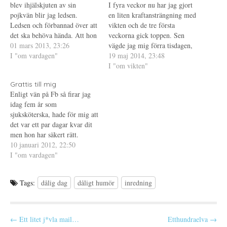
Ö
t
e
blev ihjälskjuten av sin
I fyra veckor nu har jag gjort
p
t
s
pojkvän blir jag ledsen.
p
n
t
en liten kraftansträngning med
n
y
(
Ledsen och förbannad över att
vikten och de tre första
a
t
Ö
s
t
p
det ska behöva hända. Att hon
veckorna gick toppen. Sen
i
f
p
inte fick kontaktförbud är
01 mars 2013, 23:26
e
ö
n
vägde jag mig förra tisdagen,
t
n
a
obegripligt, kanske inte hade
I "om vardagen"
dagen efter "officiell"
19 maj 2014, 23:48
t
s
s
n
t
i
hjälpt ändå men hon borde ha
vägningsdag och då hade jag
I "om vikten"
y
e
e
fått det. Så många andra
t
r
t
gått upp sex hekto från dagen
t
)
t
Grattis till mig
skriver säkert klokare saker
innan. Bara så där, utan att jag
f
n
Enligt vän på Fb så firar jag
ö
y
om detta…
ätit något speciellt eller…
n
t
idag fem år som
s
t
t
f
sjuksköterska, hade för mig att
e
ö
det var ett par dagar kvar dit
r
n
)
s
men hon har säkert rätt.
t
e
Grattis till mig! Tänk att det
10 januari 2012, 22:50
r
är fem år sedan jag fick min
I "om vardagen"
)
fina sjuksköterskebrosch, vad
tiden går...och om ett halvår
Tags:
dålig dag
dåligt humör
inredning
är…
P
← Ett litet j*vla mail…
Etthundraelva →