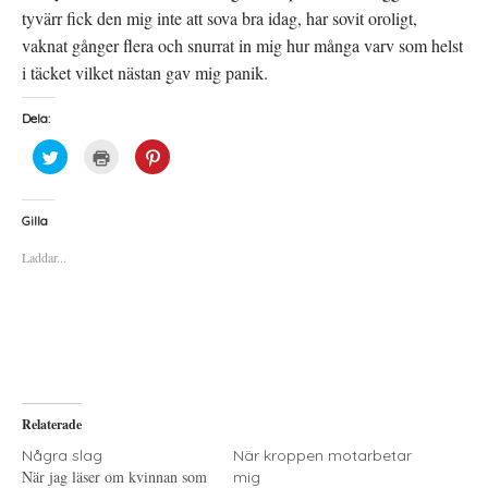
tyvärr fick den mig inte att sova bra idag, har sovit oroligt,
vaknat gånger flera och snurrat in mig hur många varv som helst
i täcket vilket nästan gav mig panik.
Dela:
K
K
K
l
l
l
i
i
i
c
c
c
k
k
k
a
a
a
Gilla
f
f
f
ö
ö
ö
Laddar...
r
r
r
a
u
a
t
t
t
t
s
t
d
k
d
e
r
e
l
i
l
a
f
a
p
t
t
å
(
i
T
Ö
l
w
p
l
i
p
P
Relaterade
t
n
i
t
a
n
e
s
t
Några slag
När kroppen motarbetar
r
i
e
När jag läser om kvinnan som
mig
(
e
r