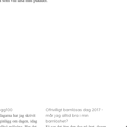
som vill läsa mitt pladder.
ogg100
Ofrivilligt barnlösas dag 2017 -
dagarna har jag skrivit
mår jag alltid bra i min
gginlägg om dagen, idag
barnlöshet?
alltså målgång. Har det
Så var det åter den dag på året, dagen