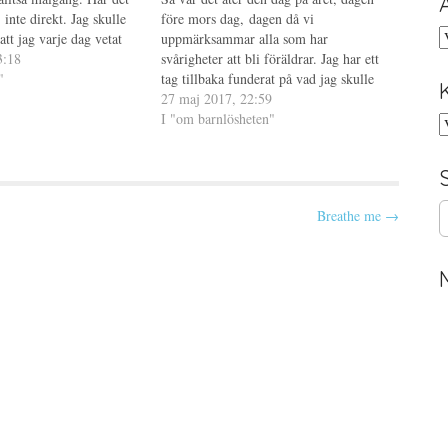
 inte direkt. Jag skulle
före mors dag, dagen då vi
A
att jag varje dag vetat
uppmärksammar alla som har
skulle skriva om, men i
3:18
svårigheter att bli föräldrar. Jag har ett
det åtminstone kommit…
"
tag tillbaka funderat på vad jag skulle
skriva om i år, jag känner att mina
27 maj 2017, 22:59
tidigare inlägg på denna dag har varit
I "om barnlösheten"
K
ganska uttömmande men…
S
Breathe me →
e
a
r
c
h
f
o
r
: