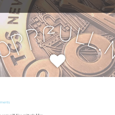
u
f
l
p
l
p
.
o
H
ments