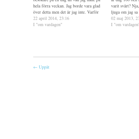
n
y
(
hela förra veckan. Jag borde vara glad
varit svårt? Nja,
a
t
Ö
s
t
p
över detta men det är jag inte. Varför
ljuga om jag sa 
i
f
p
blogga om man inte vill att någon ska
22 april 2014, 23:16
e
ö
n
precis vad jag 
02 maj 2013, 2
t
n
a
läsa, tänker ni, men jag har…
I "om vardagen"
slutändan har 
I "om vardagen
t
s
s
n
t
i
y
e
e
t
r
t
t
)
t
f
n
ö
y
n
t
s
t
t
f
e
ö
P
r
n
← Uppåt
)
s
o
t
e
r
s
)
t
n
a
v
i
g