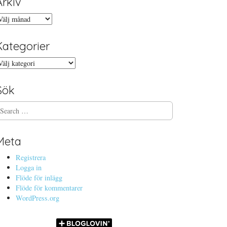
Arkiv
rkiv
Kategorier
ategorier
Sök
Meta
Registrera
Logga in
Flöde för inlägg
Flöde för kommentarer
WordPress.org