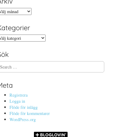
Arkiv
rkiv
Kategorier
ategorier
Sök
Meta
Registrera
Logga in
Flöde för inlägg
Flöde för kommentarer
WordPress.org