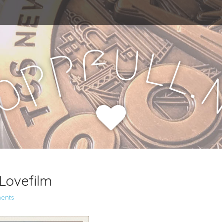
u
f
l
p
l
p
.
o
H
Lovefilm
ents