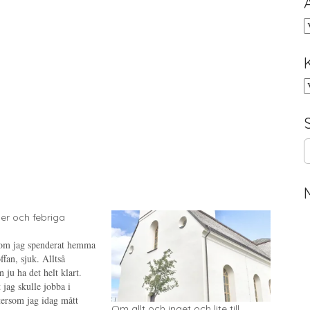
A
K
S
e
a
r
c
h
er och febriga
f
o
om jag spenderat hemma
r
ffan, sjuk. Alltså
:
 ju ha det helt klart.
 jag skulle jobba i
ersom jag idag mått
Om allt och inget och lite till