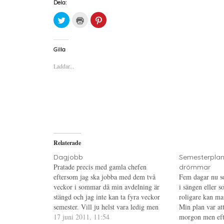
Dela:
K
K
K
l
l
l
i
i
i
c
c
c
k
k
k
a
a
a
Gilla
f
f
f
ö
ö
ö
Laddar...
r
r
r
a
u
a
t
t
t
t
s
t
d
k
d
e
r
e
l
i
l
a
f
a
p
t
t
å
(
i
T
Ö
l
w
p
l
i
p
P
Relaterade
t
n
i
t
a
n
e
s
t
Dagjobb
Semesterplan
r
i
e
Pratade precis med gamla chefen
drömmar
(
e
r
Ö
t
e
eftersom jag ska jobba med dem två
Fem dagar nu s
p
t
s
veckor i sommar då min avdelning är
p
n
t
i sängen eller so
n
y
(
stängd och jag inte kan ta fyra veckor
roligare kan man
a
t
Ö
s
t
p
semester. Vill ju helst vara ledig men
Min plan var att
i
f
p
det går inte, har inte råd att vara
17 juni 2011, 11:54
e
ö
n
morgon men eft
t
n
a