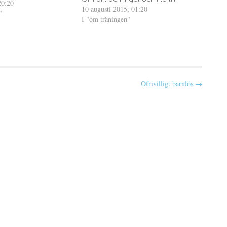
r jag fått ändra de
20:20
10 augusti 2015, 01:20
oppas nu kunna jobba
"
I "om träningen"
Ofrivilligt barnlös →