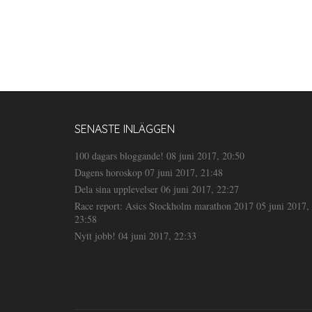
SENASTE INLÄGGEN
100 dagars bloggande!
08 juni 2017, 20:50
Dagens horoskop
07 juni 2017, 21:48
Dela sina upplevelser
06 juni 2017, 22:27
Race report: Asics Stockholm marathon 2017
05 juni 2017,
23:58
Nytt jobb!
04 juni 2017, 22:33