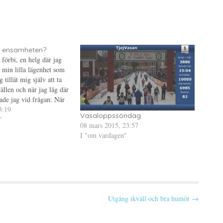
g ensamheten?
 förbi, en helg där jag
 i min lilla lägenhet som
g tillät mig själv att ta
ällen och när jag låg där
nade jag vid frågan: När
heten? Att lägenheten
3:19
Vasaloppssöndag
"
08 mars 2015, 23:57
I "om vardagen"
Utgång ikväll och bra humör →