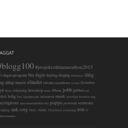
TAGGAT
#blogg100
#projektsthlmmarathon2015
dålig
bra dagar
deppig
0-dagarsprogram
dejting
drömmar
eländet
ag
favoriter
dåligt humör
ensam
ensamheten
favorit
jobb
lytt
jobbet
horoskop
iPhone
flytta
födelsedag
jul
hosta
ledig
musik
missarna
ärlek
lista
lägenhetsjakt
ofrivilligt barnlösas dag
pappa
semester
nyttigheter
promenad
operationssjuksköterska
sorg
sjuk
trött
tv
stress
studier
hopping
TJejvättern
tröstätning
ätternrundan