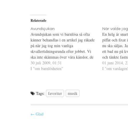
a
f
a
p
t
t
å
(
i
T
Ö
l
w
p
l
i
p
P
Relaterade
t
n
i
t
a
n
e
s
t
Avundsjukan
När valde ja
r
i
e
Avundsjukan som vi barnlösa så ofta
En helg är snart
(
e
r
Ö
t
e
känner behandlas i en artikel jag råkade
piffat och fixat
p
t
s
på när jag tog min vanliga
p
n
t
nu ska säljas. Ja
n
y
(
skvallertidningsrunda efter jobbet. Vi
ett bad nu på kv
a
t
Ö
s
t
p
ska inte skämmas över våra känslor, de
och tänkte fast
i
f
p
är helt naturliga. Men visst skäms man,
30 juli 2009, 01:31
e
ö
n
valde jag ensam
01 juni 2014, 2
t
n
a
eller det gör/gjorde i alla fall jag, när
I "om barnlösheten"
ska säljas…
I "om vardagen
t
s
s
n
t
i
någon berättade att de väntade…
y
e
e
t
r
t
t
)
t
f
n
ö
y
Tags:
favoriter
musik
n
t
s
t
t
f
e
ö
r
n
)
s
P
← Glad
t
e
o
r
)