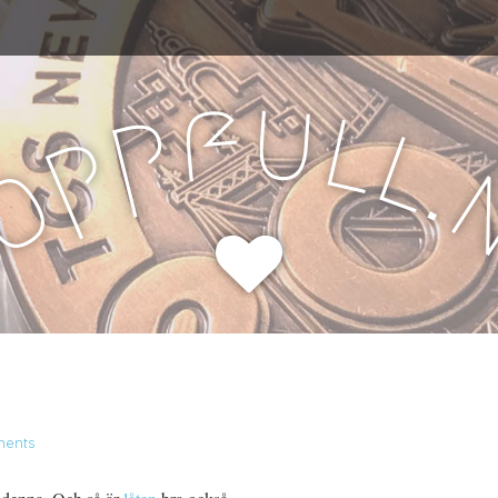
u
f
l
p
l
p
.
o
H
ents