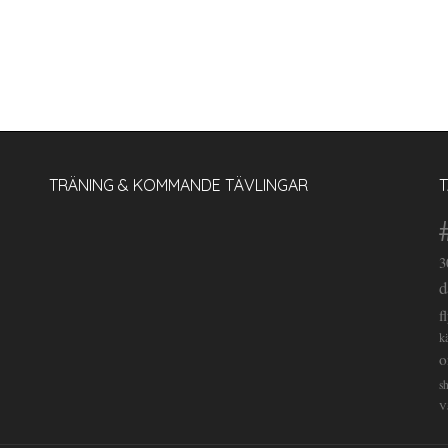
TRÄNING & KOMMANDE TÄVLINGAR
3
d
f
k
o
s
V