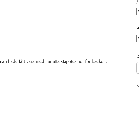
A
K
man hade fått vara med när alla släpptes ner för backen.
S
e
a
r
c
h
f
o
r
: