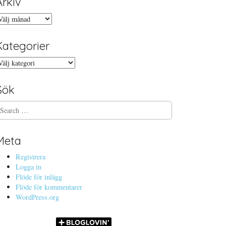
Arkiv
rkiv
Kategorier
ategorier
Sök
Meta
Registrera
Logga in
Flöde för inlägg
Flöde för kommentarer
WordPress.org