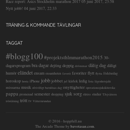
Race report: Asics Stockholm marathon 2017
05 juni 2017, 23:58
Nytt jobb!
04 juni 2017, 22:33
TRÄNING & KOMMANDE TÄVLINGAR
TAGGAT
#blogg100
#projektsthlmmarathon2015
30-
dålig dag
bra dagar
deppig
dagarsprogram
dejting
dåligt
drömmar
eländet
favoriter
flytt
humör
ensam
ensamheten
flytta
födelsedag
favorit
jobb
jobbet
horoskop
ledig
iPhone
kärlek
jul
lista
hosta
lägenhetsjakt
onyttigheter
musik
missarna
ofrivilligt barnlösas dag
operationssjuksköterska
pappa
sorg
semester
sjuk
stress
studier
promenad
shopping
TJejvättern
trött
tv
tröstätning
Vätternrundan
© 2016 - hoppfull.nu
The Arcade Theme by
bavotasan.com
.