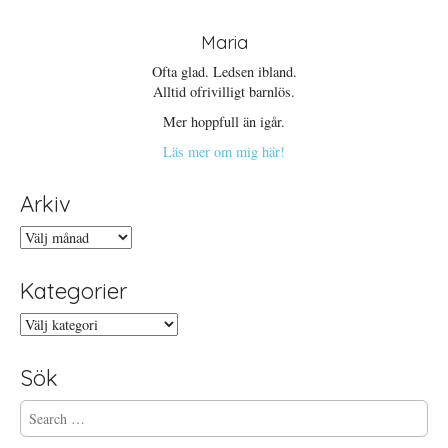
Maria
Ofta glad. Ledsen ibland.
Alltid ofrivilligt barnlös.
Mer hoppfull än igår.
Läs mer om mig här!
Arkiv
Arkiv
Kategorier
Kategorier
Sök
S
e