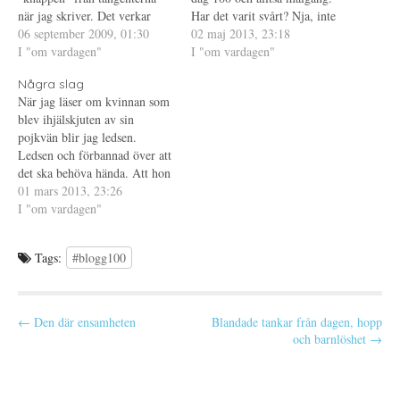
a
t
Ö
s
t
p
när jag skriver. Det verkar
Har det varit svårt? Nja, inte
i
f
p
vara lugnt ute ikväll, otroligt
06 september 2009, 01:30
e
ö
n
direkt. Jag skulle ljuga om jag
02 maj 2013, 23:18
t
n
a
skönt efter den senaste tidens
I "om vardagen"
sa att jag varje dag vetat precis
I "om vardagen"
t
s
s
n
t
i
oroligheter. Borde egentligen
vad jag skulle skriva om, men
y
e
e
Några slag
ta och försöka komma i säng,
t
r
t
i slutändan har det åtminstone
t
)
t
När jag läser om kvinnan som
men jag väntar på att skörda
kommit…
f
n
blev ihjälskjuten av sin
ö
y
lite (FarmVille på Facebook).
n
t
pojkvän blir jag ledsen.
…
s
t
t
f
Ledsen och förbannad över att
e
ö
det ska behöva hända. Att hon
r
n
)
s
inte fick kontaktförbud är
01 mars 2013, 23:26
t
e
obegripligt, kanske inte hade
I "om vardagen"
r
hjälpt ändå men hon borde ha
)
fått det. Så många andra
Tags:
#blogg100
skriver säkert klokare saker
om detta…
P
← Den där ensamheten
Blandade tankar från dagen, hopp
och barnlöshet →
o
s
t