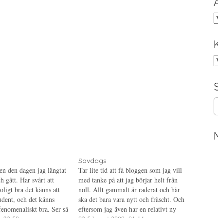
A
K
S
e
a
r
c
h
f
Sovdags
o
gen den dagen jag längtat
Tar lite tid att få bloggen som jag vill
r
 gått. Har svårt att
med tanke på att jag börjar helt från
:
oligt bra det känns att
noll. Allt gammalt är raderat och här
udent, och det känns
ska det bara vara nytt och fräscht. Och
fenomenaliskt bra. Ser så
eftersom jag även har en relativt ny