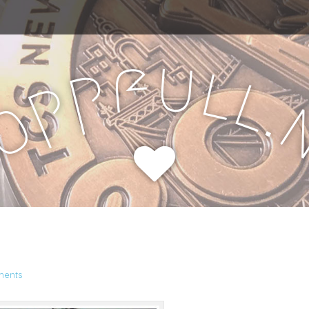
u
f
l
p
l
p
.
o
H
ents