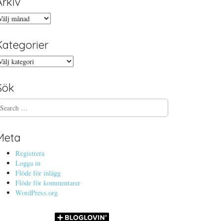
Arkiv
rkiv
Kategorier
ategorier
Sök
Meta
Registrera
Logga in
Flöde för inlägg
Flöde för kommentarer
WordPress.org