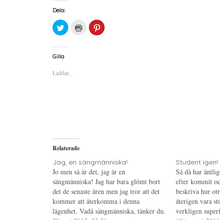
Dela:
K
K
K
l
l
l
i
i
i
c
c
c
k
k
k
a
a
a
Gilla
f
f
f
ö
ö
ö
Laddar...
r
r
r
a
u
a
t
t
t
t
s
t
d
k
d
e
r
e
l
i
l
a
f
a
p
t
t
å
(
i
T
Ö
l
w
p
l
i
p
P
Relaterade
t
n
i
t
a
n
e
s
t
Jag, en sängmänniska!
Student igen!
r
i
e
Jo men så är det, jag är en
Så då har äntli
(
e
r
Ö
t
e
sängmänniska! Jag har bara glömt bort
efter kommit och
p
t
s
det de senaste åren men jag tror att det
p
n
t
beskriva hur otr
n
y
(
kommer att återkomma i denna
återigen vara st
a
t
Ö
s
t
p
lägenhet. Vadå sängmänniska, tänker du.
verkligen super
i
f
p