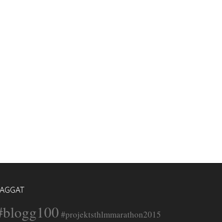
TAGGAT
#blogg100
#projektsthlmmarathon2015