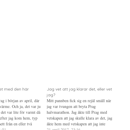
et med den här
Jag vet att jag klarar det, eller vet
jag?
rag i början av april, där
Mitt pannben fick sig en rejäl smäll när
ärme. Och ja, det var ju
jag var tvungen att bryta Prag
det var lite för varmt då
halvmarathon. Jag åkte till Prag med
efter jag kom hem, typ
vetskapen att jag skulle klara av det, jag
ett från en eller två
åkte hem med vetskapen att jag inte
rit lite varmare så har…
1:51
gjorde det. Jag kände mig misslyckad
21 april 2017, 23:16