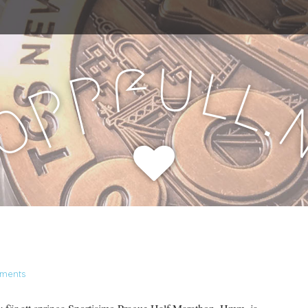
u
f
l
p
l
p
.
o
H
ments