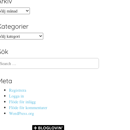
Arkiv
rkiv
Kategorier
ategorier
Sök
Meta
Registrera
Logga in
Flöde för inlägg
Flöde för kommentarer
WordPress.org