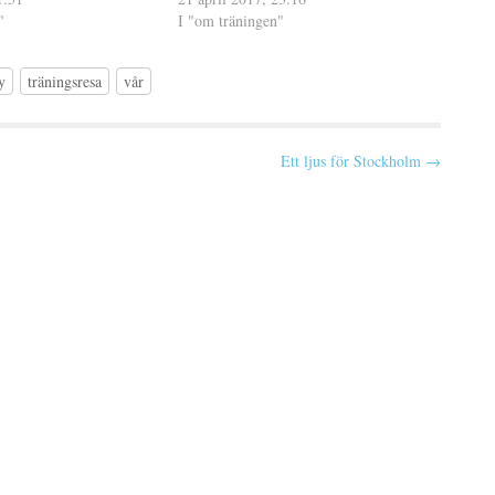
"
och värdelös. I vanliga fall är mitt
I "om träningen"
pannben, min…
y
träningsresa
vår
Ett ljus för Stockholm →