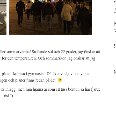
A
K
eller sommarvärme! Strålande sol och 22 grader, jag önskar att
S
e för den temperaturen. Och sommarskor, jag önskar att jag
e
a
r
 på en skolresa i gymnasiet. Då åkte vi tåg vilket var ett
c
t igen och planer finns redan på det.
h
f
etta inlägg, men min hjärna är som ett tuss bomull så här fjärde
o
i frisk?)
r
: