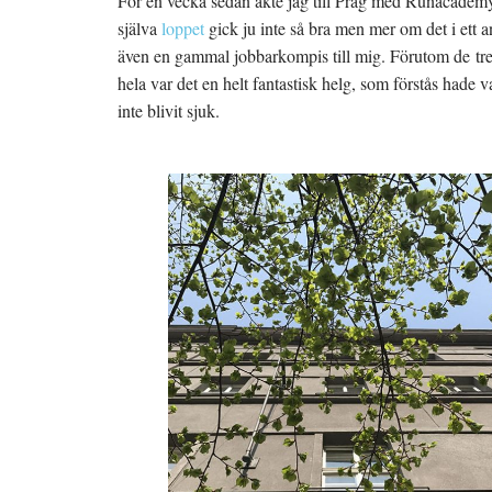
För en vecka sedan åkte jag till Prag med Runacademy
själva
loppet
gick ju inte så bra men mer om det i ett 
även en gammal jobbarkompis till mig. Förutom de tre 
hela var det en helt fantastisk helg, som förstås had
inte blivit sjuk.