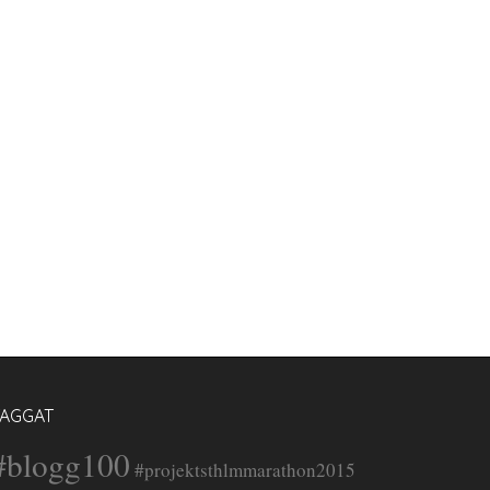
TAGGAT
#blogg100
#projektsthlmmarathon2015