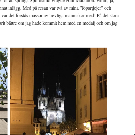
 för att springa Sportisimo Prague Half Marathon. Hmm, ja,
annat inlägg. Med på resan var två av mina ”löpartjejer” och
var det förstås massor av trevliga människor med! På det stora
e varit bättre om jag hade kommit hem med en medalj och om jag