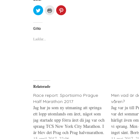
K
K
K
l
l
l
i
i
i
c
c
c
k
k
k
a
a
a
Gilla
f
f
f
ö
ö
ö
Laddar...
r
r
r
a
u
a
t
t
t
t
s
t
d
k
d
e
r
e
l
i
l
a
f
a
p
t
t
å
(
i
T
Ö
l
w
p
l
i
p
P
Relaterade
t
n
i
t
a
n
e
s
t
Race report: Sportisimo Prague
Men vad är d
r
i
e
Half Marathon 2017
våren?
(
e
r
Ö
t
e
Jag har ju som ny utmaning att springa
Jag var ju till P
p
t
s
ett lopp utomlands om året, något som
p
n
t
var det sommarv
n
y
(
jag startade upp förra året då jag var och
härligt även om 
a
t
Ö
s
t
p
sprang TCS New York City Marathon. I
vi sprang. Men 
i
f
p
år blev det Prag och Prag halvmarathon.
e
ö
n
inget sånt. Borts
t
n
a
Jaha, och det gick ju bra. Jag åkte med
15 april 2017, 22:06
dagar då det va
11 maj 2017, 2