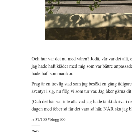
Och hur var det nu med våren? Jodå, vår var det allt, 
jag hade haft kläder med mig som var bättre anpassad
hade haft sommarskor.
Prag är en trevlig stad som jag besökt en gång tidigare,
äventyr i sig, nu flög vi som tur var. Jag åker gärna di
(Och det här var inte alls vad jag hade tänkt skriva i d
dagen med feber så får det vara så här. NÄR ska jag bl
›› 37/100 #blogg100
Dela: