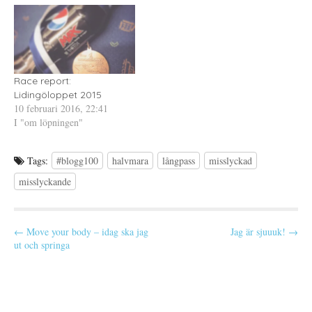
känslorna om loppet är
t
)
t
fortfarande lite "all over the
f
n
ö
y
place" för att använda prins
n
t
Daniels ord. Jag…
s
t
t
f
e
ö
r
n
)
s
Race report:
t
e
Lidingöloppet 2015
r
10 februari 2016, 22:41
)
I "om löpningen"
Tags:
#blogg100
halvmara
långpass
misslyckad
misslyckande
P
← Move your body – idag ska jag
Jag är sjuuuk! →
ut och springa
o
s
t
n