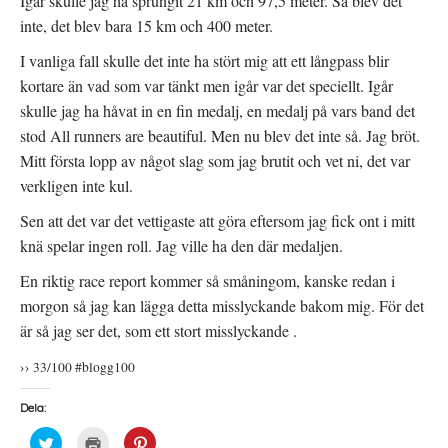
Igår skulle jag ha sprungit 21 km och 97,5 meter. Så blev det
inte, det blev bara 15 km och 400 meter.
I vanliga fall skulle det inte ha stört mig att ett långpass blir
kortare än vad som var tänkt men igår var det speciellt. Igår
skulle jag ha håvat in en fin medalj, en medalj på vars band det
stod All runners are beautiful. Men nu blev det inte så. Jag bröt.
Mitt första lopp av något slag som jag brutit och vet ni, det var
verkligen inte kul.
Sen att det var det vettigaste att göra eftersom jag fick ont i mitt
knä spelar ingen roll. Jag ville ha den där medaljen.
En riktig race report kommer så småningom, kanske redan i
morgon så jag kan lägga detta misslyckande bakom mig. För det
är så jag ser det, som ett stort misslyckande .
›› 33/100 #blogg100
Dela:
K
K
K