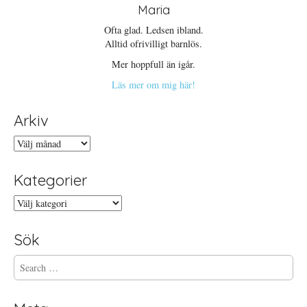
Maria
Ofta glad. Ledsen ibland.
Alltid ofrivilligt barnlös.
Mer hoppfull än igår.
Läs mer om mig här!
Arkiv
Arkiv
Kategorier
Kategorier
Sök
S
e
a
r