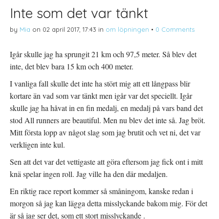
Inte som det var tänkt
by
Mia
on
02 april 2017, 17:43
in
om löpningen
•
0 Comments
Igår skulle jag ha sprungit 21 km och 97,5 meter. Så blev det
inte, det blev bara 15 km och 400 meter.
I vanliga fall skulle det inte ha stört mig att ett långpass blir
kortare än vad som var tänkt men igår var det speciellt. Igår
skulle jag ha håvat in en fin medalj, en medalj på vars band det
stod All runners are beautiful. Men nu blev det inte så. Jag bröt.
Mitt första lopp av något slag som jag brutit och vet ni, det var
verkligen inte kul.
Sen att det var det vettigaste att göra eftersom jag fick ont i mitt
knä spelar ingen roll. Jag ville ha den där medaljen.
En riktig race report kommer så småningom, kanske redan i
morgon så jag kan lägga detta misslyckande bakom mig. För det
är så jag ser det, som ett stort misslyckande .