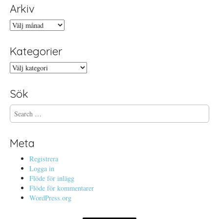
Arkiv
Arkiv
Kategorier
Kategorier
Sök
S
e
a
r
Meta
c
h
Registrera
f
Logga in
o
Flöde för inlägg
r
Flöde för kommentarer
:
WordPress.org