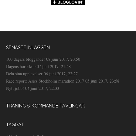
SENASTE INLÄGGEN
100 dagars bloggande!
08 juni 2017, 20:50
Dagens horoskop
07 juni 2017, 21:48
Dela sina upplevelser
06 juni 2017, 22:27
Race report: Asics Stockholm marathon 2017
05 juni 2017, 23:58
Nytt jobb!
04 juni 2017, 22:33
TRÄNING & KOMMANDE TÄVLINGAR
TAGGAT