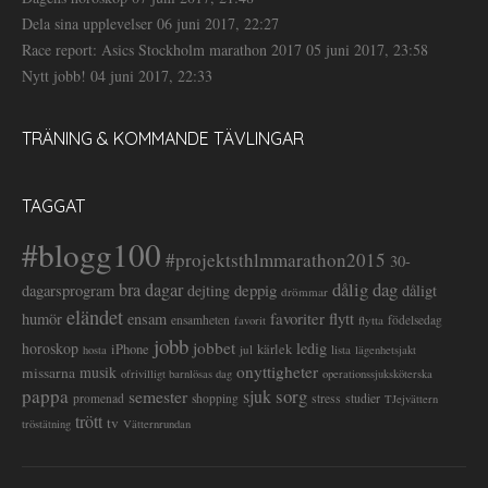
Dela sina upplevelser
06 juni 2017, 22:27
Race report: Asics Stockholm marathon 2017
05 juni 2017, 23:58
Nytt jobb!
04 juni 2017, 22:33
TRÄNING & KOMMANDE TÄVLINGAR
TAGGAT
#blogg100
#projektsthlmmarathon2015
30-
dålig dag
bra dagar
deppig
dagarsprogram
dejting
dåligt
drömmar
eländet
favoriter
flytt
humör
ensam
ensamheten
flytta
födelsedag
favorit
jobb
jobbet
horoskop
ledig
iPhone
kärlek
jul
lista
hosta
lägenhetsjakt
onyttigheter
musik
missarna
ofrivilligt barnlösas dag
operationssjuksköterska
pappa
sorg
semester
sjuk
stress
studier
promenad
shopping
TJejvättern
trött
tv
tröstätning
Vätternrundan