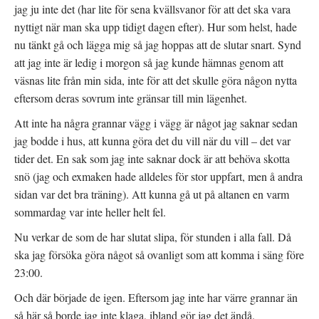
jag ju inte det (har lite för sena kvällsvanor för att det ska vara
nyttigt när man ska upp tidigt dagen efter). Hur som helst, hade
nu tänkt gå och lägga mig så jag hoppas att de slutar snart. Synd
att jag inte är ledig i morgon så jag kunde hämnas genom att
väsnas lite från min sida, inte för att det skulle göra någon nytta
eftersom deras sovrum inte gränsar till min lägenhet.
Att inte ha några grannar vägg i vägg är något jag saknar sedan
jag bodde i hus, att kunna göra det du vill när du vill – det var
tider det. En sak som jag inte saknar dock är att behöva skotta
snö (jag och exmaken hade alldeles för stor uppfart, men å andra
sidan var det bra träning). Att kunna gå ut på altanen en varm
sommardag var inte heller helt fel.
Nu verkar de som de har slutat slipa, för stunden i alla fall. Då
ska jag försöka göra något så ovanligt som att komma i säng före
23:00.
Och där började de igen. Eftersom jag inte har värre grannar än
så här så borde jag inte klaga, ibland gör jag det ändå.