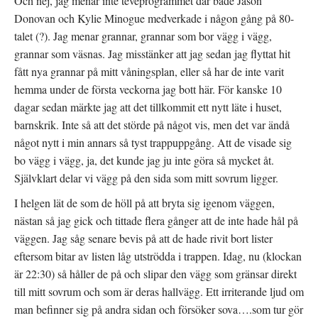
Och nej, jag menar inte teveprogrammet där både Jason
Donovan och Kylie Minogue medverkade i någon gång på 80-
talet (?). Jag menar grannar, grannar som bor vägg i vägg,
grannar som väsnas. Jag misstänker att jag sedan jag flyttat hit
fått nya grannar på mitt våningsplan, eller så har de inte varit
hemma under de första veckorna jag bott här. För kanske 10
dagar sedan märkte jag att det tillkommit ett nytt läte i huset,
barnskrik. Inte så att det störde på något vis, men det var ändå
något nytt i min annars så tyst trappuppgång. Att de visade sig
bo vägg i vägg, ja, det kunde jag ju inte göra så mycket åt.
Självklart delar vi vägg på den sida som mitt sovrum ligger.
I helgen lät de som de höll på att bryta sig igenom väggen,
nästan så jag gick och tittade flera gånger att de inte hade hål på
väggen. Jag såg senare bevis på att de hade rivit bort lister
eftersom bitar av listen låg utströdda i trappen. Idag, nu (klockan
är 22:30) så håller de på och slipar den vägg som gränsar direkt
till mitt sovrum och som är deras hallvägg. Ett irriterande ljud om
man befinner sig på andra sidan och försöker sova….som tur gör