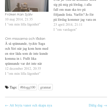
p
t
s
p
n
t
sig på mig på lördag, i alla
n
y
(
fall om man ska tro på
a
t
Ö
s
t
p
följande lista. Varför? Jo för
Fröken Kan Själv
i
f
p
10 maj 2014, 21:35
e
ö
n
på lördag kommer jag vara en
t
n
a
I "om min lilla lägenhet"
av dem som skolkar från
23 april 2014, 21:11
t
s
s
n
t
i
städdagen. Och anledningen
I "om vardagen"
y
e
e
t
r
t
till att jag stör mig på mina
t
)
t
Om missarna och lådan
grannar är rökning på
f
n
Å så spännande, tyckte Saga
ö
y
balkongen.…
n
t
och Siri när jag kom hem med
s
t
t
f
en stor låda som de inte kunde
e
ö
komma in i. Fullt lika
r
n
)
s
spännande var det inte när
t
e
lådan öppnades och ut kom en
12 december 2012, 20:35
r
dammsugare, då smet de
I "om min lilla lägenhet"
)
undan illa så kvickt. När sedan
nämnda dammsugare började
Tags:
#blogg100
grannar
låta så…
P
← Att bryta vanor och skapa nya
Dålig dag →