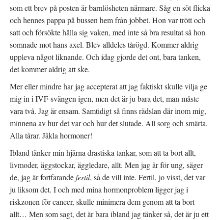
som ett brev på posten är barnlösheten närmare. Såg en söt flicka
och hennes pappa på bussen hem från jobbet. Hon var trött och
satt och försökte hålla sig vaken, med inte så bra resultat så hon
somnade mot hans axel. Blev alldeles tårögd. Kommer aldrig
uppleva något liknande. Och idag gjorde det ont, bara tanken,
det kommer aldrig att ske.
Mer eller mindre har jag accepterat att jag faktiskt skulle vilja ge
mig in i IVF-svängen igen, men det är ju bara det, man måste
vara två. Jag är ensam. Samtidigt så finns rädslan där inom mig,
minnena av hur det var och hur det slutade. All sorg och smärta.
Alla tårar. Jäkla hormoner!
Ibland tänker min hjärna drastiska tankar, som att ta bort allt,
livmoder, äggstockar, äggledare, allt. Men jag är för ung, säger
de, jag är fortfarande
fertil
, så de vill inte. Fertil, jo visst, det var
ju liksom det. I och med mina hormonproblem ligger jag i
riskzonen för cancer, skulle minimera dem genom att ta bort
allt… Men som sagt, det är bara ibland jag tänker så, det är ju ett