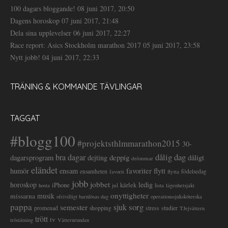
100 dagars bloggande!
08 juni 2017, 20:50
Dagens horoskop
07 juni 2017, 21:48
Dela sina upplevelser
06 juni 2017, 22:27
Race report: Asics Stockholm marathon 2017
05 juni 2017, 23:58
Nytt jobb!
04 juni 2017, 22:33
TRÄNING & KOMMANDE TÄVLINGAR
TAGGAT
#blogg100
#projektsthlmmarathon2015
30-
dålig dag
bra dagar
deppig
dagarsprogram
dejting
dåligt
drömmar
eländet
favoriter
flytt
humör
ensam
ensamheten
flytta
födelsedag
favorit
jobb
jobbet
horoskop
ledig
iPhone
kärlek
jul
lista
hosta
lägenhetsjakt
onyttigheter
musik
missarna
ofrivilligt barnlösas dag
operationssjuksköterska
pappa
sorg
semester
sjuk
stress
studier
promenad
shopping
TJejvättern
trött
tv
tröstätning
Vätternrundan