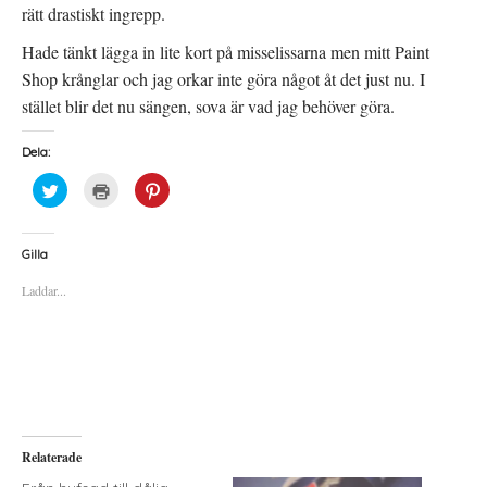
rätt drastiskt ingrepp.
Hade tänkt lägga in lite kort på misselissarna men mitt Paint
Shop krånglar och jag orkar inte göra något åt det just nu. I
stället blir det nu sängen, sova är vad jag behöver göra.
Dela:
K
K
K
l
l
l
i
i
i
c
c
c
k
k
k
a
a
a
Gilla
f
f
f
ö
ö
ö
Laddar...
r
r
r
a
u
a
t
t
t
t
s
t
d
k
d
e
r
e
l
i
l
a
f
a
p
t
t
å
(
i
T
Ö
l
w
p
l
i
p
P
Relaterade
t
n
i
t
a
n
e
s
t