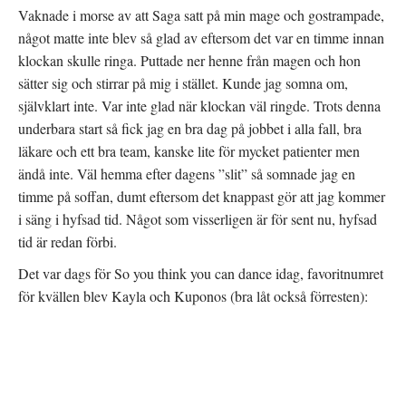
Vaknade i morse av att Saga satt på min mage och gostrampade,
något matte inte blev så glad av eftersom det var en timme innan
klockan skulle ringa. Puttade ner henne från magen och hon
sätter sig och stirrar på mig i stället. Kunde jag somna om,
självklart inte. Var inte glad när klockan väl ringde. Trots denna
underbara start så fick jag en bra dag på jobbet i alla fall, bra
läkare och ett bra team, kanske lite för mycket patienter men
ändå inte. Väl hemma efter dagens ”slit” så somnade jag en
timme på soffan, dumt eftersom det knappast gör att jag kommer
i säng i hyfsad tid. Något som visserligen är för sent nu, hyfsad
tid är redan förbi.
Det var dags för So you think you can dance idag, favoritnumret
för kvällen blev Kayla och Kuponos (bra låt också förresten):