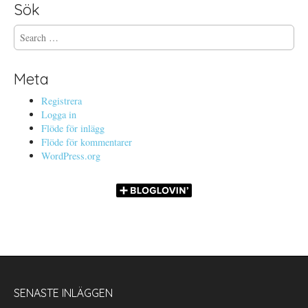
Sök
S
e
a
r
Meta
c
h
Registrera
f
Logga in
o
Flöde för inlägg
r
Flöde för kommentarer
:
WordPress.org
SENASTE INLÄGGEN