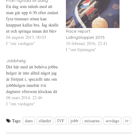
Från hyfsad till dålig
r
i
e
En dag som inleds med att
(
e
r
Ö
t
e
man går upp 6:30 efter endast
p
t
s
fyra timmars sömn kan
p
n
t
n
y
(
knappast kallas bra. Jag skulle
a
t
Ö
s
t
p
ut och springa innan det blev
Race report:
i
f
p
för varmt, och rundan gick
04 augusti 2013, 00:03
e
ö
n
Lidingöloppet 2015
t
n
a
10 februari 2016, 22:41
bra förutom att jag snubblade
I "om vardagen"
t
s
s
n
t
i
I "om löpningen"
och skrapade upp knä och
y
e
e
händer. Och trots att jag
t
r
t
t
)
t
Jobbhelg
förbättrade min tid…
f
n
Det här med att behöva jobba
ö
y
n
t
helger är inte alltid något jag
s
t
t
f
är förtjust i, speciellt inte om
e
ö
jobbhelgen innebär två
r
n
)
s
dagturer eftersom klockan då
t
e
ringer orimligt tidigt. Visst,
08 mars 2014, 22:46
r
det kan vara skönt också att
I "om vardagen"
)
jobba helg (förutom den biten
med att klockan ringer tidigt,
Tags:
dans
eländet
IVF
jobb
missarna
sovdags
tv
för det är aldrig skönt).…