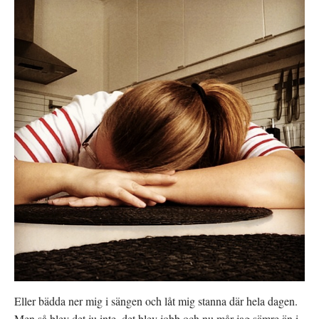
Eller bädda ner mig i sängen och låt mig stanna där hela dagen.
Men så blev det ju inte, det blev jobb och nu mår jag sämre än i