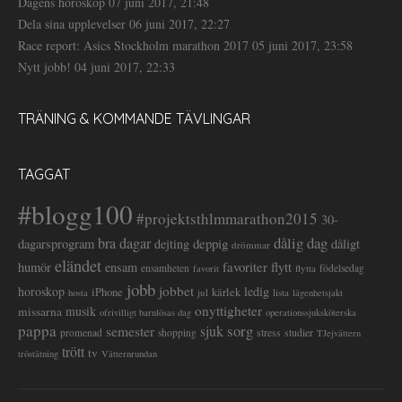
Dagens horoskop
07 juni 2017, 21:48
Dela sina upplevelser
06 juni 2017, 22:27
Race report: Asics Stockholm marathon 2017
05 juni 2017, 23:58
Nytt jobb!
04 juni 2017, 22:33
TRÄNING & KOMMANDE TÄVLINGAR
TAGGAT
#blogg100
#projektsthlmmarathon2015
30-
dålig dag
bra dagar
deppig
dagarsprogram
dejting
dåligt
drömmar
eländet
favoriter
flytt
humör
ensam
ensamheten
flytta
födelsedag
favorit
jobb
jobbet
horoskop
ledig
iPhone
kärlek
jul
lista
hosta
lägenhetsjakt
onyttigheter
musik
missarna
ofrivilligt barnlösas dag
operationssjuksköterska
pappa
sorg
semester
sjuk
stress
studier
promenad
shopping
TJejvättern
trött
tv
tröstätning
Vätternrundan