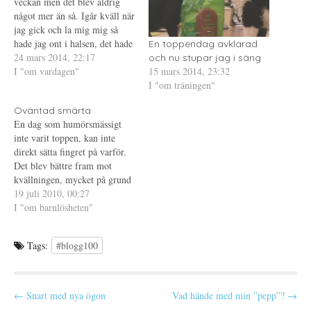
veckan men det blev aldrig
p
t
s
något mer än så. Igår kväll när
p
n
t
n
y
(
jag gick och la mig mig så
a
t
Ö
s
t
p
hade jag ont i halsen, det hade
En toppendag avklarad
i
f
p
jag även i morse när jag
24 mars 2014, 22:17
e
ö
n
och nu stupar jag i säng
t
n
a
15 mars 2014, 23:32
vaknade men jag kände mig
I "om vardagen"
t
s
s
n
t
i
I "om träningen"
ändå tillräckligt pigg för att gå
y
e
e
och jobba.…
t
r
t
t
)
t
Oväntad smärta
f
n
En dag som humörsmässigt
ö
y
n
t
inte varit toppen, kan inte
s
t
t
f
direkt sätta fingret på varför.
e
ö
Det blev bättre fram mot
r
n
)
s
kvällningen, mycket på grund
t
e
av att jag några timmar
19 juli 2010, 00:27
r
tidigare hade bytt plats vid
I "om barnlösheten"
)
poolen. Ibland krävs det så lite
att jag verkligen inte förstår
Tags:
#blogg100
mig på mig själv. Eftersom
det…
P
← Snart med nya ögon
Vad hände med min ”pepp”? →