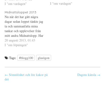
t
n
a
I "om vardagen"
det kännas bra nu när de är
I "om vardagen"
t
s
s
n
t
i
klara? Samma osäkerhet som
y
e
e
Midnattsloppet 2013
jag alltid har haft när det…
t
r
t
t
)
t
Nu när det har gått några
f
n
dagar sedan loppet tänkte jag
ö
y
n
t
ta och sammanfatta mina
s
t
t
f
tankar och upplevelser från
e
ö
mitt andra Midnattslopp. Har
r
n
)
s
ju sprungit en del lopp vid det
20 augusti 2013, 01:43
t
e
här laget och Midnattsloppet
I "om löpningen"
r
har kommit att bli min
)
favorit, lördagens lopp var
Tags:
#blogg100
glasögon
toppen...om man bortser från
att jag snubblade…
P
← Sömnlöshet och lite kakor på
Dagens känsla →
det
o
s
t
n