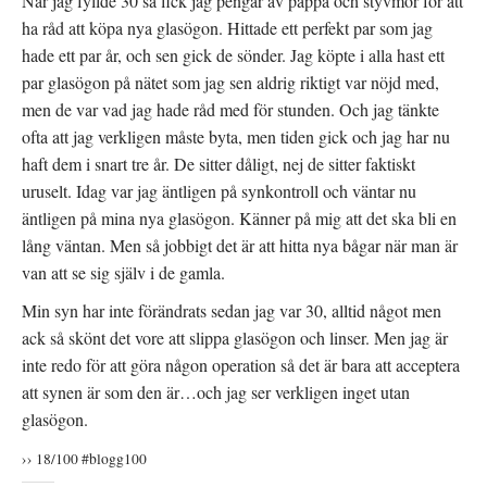
När jag fyllde 30 så fick jag pengar av pappa och styvmor för att
ha råd att köpa nya glasögon. Hittade ett perfekt par som jag
hade ett par år, och sen gick de sönder. Jag köpte i alla hast ett
par glasögon på nätet som jag sen aldrig riktigt var nöjd med,
men de var vad jag hade råd med för stunden. Och jag tänkte
ofta att jag verkligen måste byta, men tiden gick och jag har nu
haft dem i snart tre år. De sitter dåligt, nej de sitter faktiskt
uruselt. Idag var jag äntligen på synkontroll och väntar nu
äntligen på mina nya glasögon. Känner på mig att det ska bli en
lång väntan. Men så jobbigt det är att hitta nya bågar när man är
van att se sig själv i de gamla.
Min syn har inte förändrats sedan jag var 30, alltid något men
ack så skönt det vore att slippa glasögon och linser. Men jag är
inte redo för att göra någon operation så det är bara att acceptera
att synen är som den är…och jag ser verkligen inget utan
glasögon.
›› 18/100 #blogg100